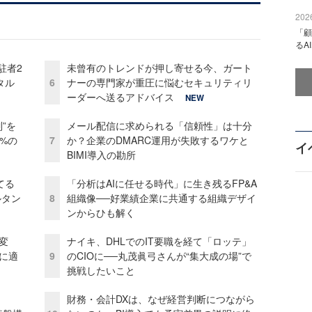
2026
「顧
るA
駐者2
未曾有のトレンドが押し寄せる今、ガート
タル
6
ナーの専門家が重圧に悩むセキュリティリ
ーダーへ送るアドバイス
NEW
”を
メール配信に求められる「信頼性」は十分
0%の
7
か？企業のDMARC運用が失敗するワケと
イ
BIMI導入の勘所
てる
「分析はAIに任せる時代」に生き残るFP&A
ルタン
8
組織像──好業績企業に共通する組織デザイ
ンからひも解く
変
ナイキ、DHLでのIT要職を経て「ロッテ」
化に適
9
のCIOに──丸茂眞弓さんが“集大成の場”で
挑戦したいこと
財務・会計DXは、なぜ経営判断につながら