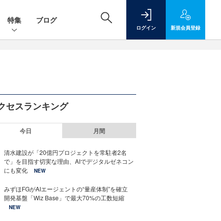
特集
ブログ
ログイン
新規
会員登録
クセスランキング
今日
月間
清水建設が「20億円プロジェクトを常駐者2名
で」を目指す切実な理由、AIでデジタルゼネコン
にも変化
NEW
みずほFGがAIエージェントの“量産体制”を確立
開発基盤「Wiz Base」で最大70%の工数短縮
NEW