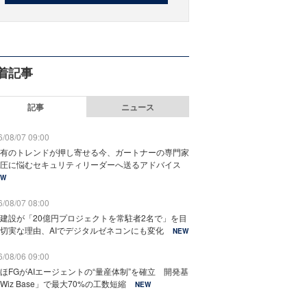
着記事
記事
ニュース
/08/07 09:00
有のトレンドが押し寄せる今、ガートナーの専門家
圧に悩むセキュリティリーダーへ送るアドバイス
EW
/08/07 08:00
建設が「20億円プロジェクトを常駐者2名で」を目
切実な理由、AIでデジタルゼネコンにも変化
NEW
/08/06 09:00
ほFGがAIエージェントの“量産体制”を確立 開発基
Wiz Base」で最大70%の工数短縮
NEW