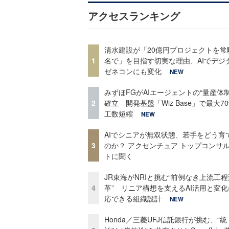
アクセスランキング
清水建設が「20億円プロジェクトを常
1
名で」を目指す切実な理由、AIでデジ
ゼネコンにも変化
NEW
みずほFGがAIエージェントの“量産体制
2
確立 開発基盤「Wiz Base」で最大7
工数短縮
NEW
AIでシニアが無双状態、若手をどう育
3
のか？ アクセンチュア トップコンサ
トに聞く
JR東海がNRIと挑む“前例なき上流工程
4
革” リニア構想を支えるAI活用と変
応できる組織設計
NEW
Honda／三菱UFJ信託銀行が挑む、“統