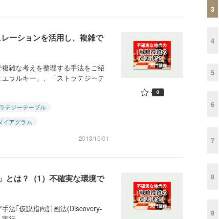
3
ミュレーションを活用し、複雑で
4
で複雑な考えを整理する手法をご紹
5
ヒエラルキー」、「ストラテジーテ
0
6
ラテジーテーブル
ダイアグラム
2013/10/01
7
8
」とは？（1）不確実な環境で
仮説指向計画法(Discovery-
9
実行...