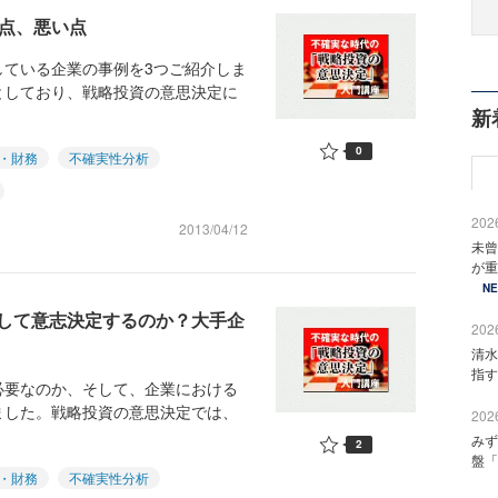
い点、悪い点
している企業の事例を3つご紹介しま
としており、戦略投資の意思決定に
新
0
・財務
不確実性分析
2026
2013/04/12
未曾
が重
N
して意志決定するのか？大手企
2026
清水
指す
必要なのか、そして、企業における
ました。戦略投資の意思決定では、
2026
みず
2
盤「
・財務
不確実性分析