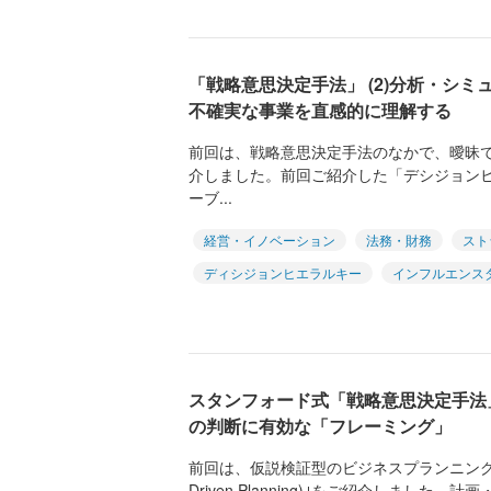
「戦略意思決定手法」 (2)分析・シ
不確実な事業を直感的に理解する
前回は、戦略意思決定手法のなかで、曖昧
介しました。前回ご紹介した「デシジョン
ーブ...
経営・イノベーション
法務・財務
スト
ディシジョンヒエラルキー
インフルエンス
スタンフォード式「戦略意思決定手法
の判断に有効な「フレーミング」
前回は、仮説検証型のビジネスプランニング手法｢
Driven Planning)｣をご紹介しました。計画・