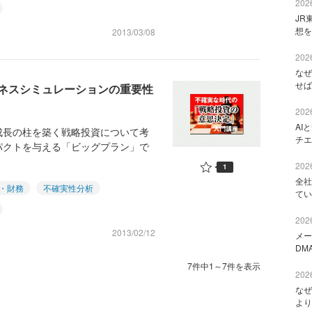
2026
JR
想を
2013/03/08
2026
なぜ
せば
ジネスシミュレーションの重要性
2026
AI
成長の柱を築く戦略投資について考
チエ
パクトを与える「ビッグプラン」で
2026
1
全社
・財務
不確実性分析
てい
2026
2013/02/12
メー
DM
7件中1～7件を表示
2026
なぜ
より