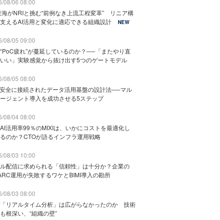
/08/06 08:00
東海がNRIと挑む“前例なき上流工程変革” リニア構
支えるAI活用と変化に適応できる組織設計
NEW
/08/05 09:00
“PoC疲れ”が蔓延しているのか？──「またやり直
いい」実験感覚から抜け出す5つのゲートモデル
/08/05 08:00
と安全に接続されたデータ活用基盤の設計法──マル
ージェント導入を成功させる5ステップ
/08/04 08:00
AI活用率99％のMIXIは、いかにコストを最適化し
るのか？CTOが語るインフラ運用戦略
/08/03 10:00
ル配信に求められる「信頼性」は十分か？企業の
ARC運用が失敗するワケとBIMI導入の勘所
/08/03 08:00
「リアルタイム分析」は広がらなかったのか 技術
も根深い、“組織の壁”