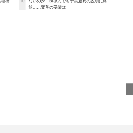
e基盤構
10
ないのか BI導入でも予実差異の説明に終
始……変革の要諦は