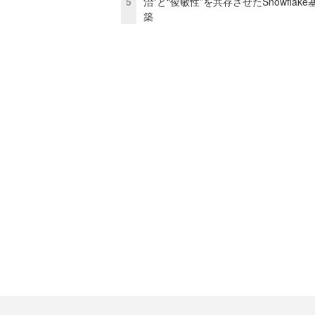
5
治”と“俊敏性”を共存させたSnowflak
築