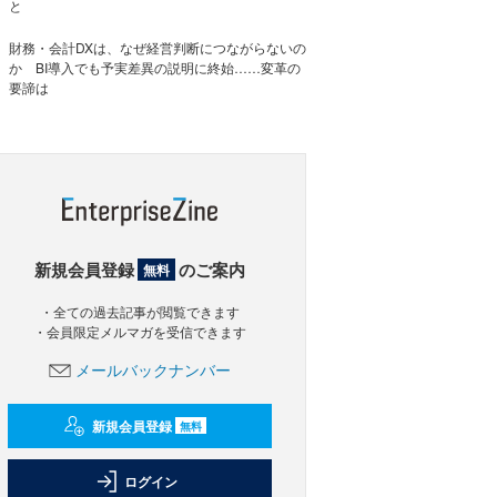
と
財務・会計DXは、なぜ経営判断につながらないの
か BI導入でも予実差異の説明に終始……変革の
要諦は
新規会員登録
のご案内
無料
・全ての過去記事が閲覧できます
・会員限定メルマガを受信できます
メールバックナンバー
新規会員登録
無料
ログイン