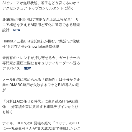
AIでシニアが無双状態、若手をどう育てるのか？
アクセンチュア トップコンサルタントに聞く
JR東海がNRIと挑む“前例なき上流工程変革” リ
ニア構想を支えるAI活用と変化に適応できる組織
設計
NEW
Honda／三菱UFJ信託銀行が挑む、“統治”と“俊敏
性”を共存させたSnowflake基盤構築
未曾有のトレンドが押し寄せる今、ガートナーの
専門家が重圧に悩むセキュリティリーダーへ送る
アドバイス
NEW
メール配信に求められる「信頼性」は十分か？企
業のDMARC運用が失敗するワケとBIMI導入の勘
所
「分析はAIに任せる時代」に生き残るFP&A組織
像──好業績企業に共通する組織デザインからひ
も解く
ナイキ、DHLでのIT要職を経て「ロッテ」のCIO
に──丸茂眞弓さんが“集大成の場”で挑戦したいこ