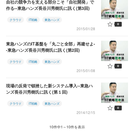
自社の競争力を支える部分こそ「自社開発」で
作る--東急ハンズ長谷川秀樹氏に訊く(第3回)
クラウド
IT戦略
東急ハンズ
0
2015/01/28
東急ハンズのIT基盤を「丸ごと全部」再建せよ-
-東急ハンズ長谷川秀樹氏に訊く(第2回)
クラウド
IT戦略
東急ハンズ
0
2015/01/08
現場の反発で頓挫した新システム導入--東急ハ
ンズ長谷川秀樹氏に訊く(第１回)
クラウド
IT戦略
東急ハンズ
0
2014/12/15
10件中1～10件を表示