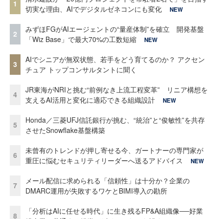
1
切実な理由、AIでデジタルゼネコンにも変化
NEW
みずほFGがAIエージェントの“量産体制”を確立 開発基盤
2
「Wiz Base」で最大70%の工数短縮
NEW
AIでシニアが無双状態、若手をどう育てるのか？ アクセン
3
チュア トップコンサルタントに聞く
JR東海がNRIと挑む“前例なき上流工程変革” リニア構想を
4
支えるAI活用と変化に適応できる組織設計
NEW
Honda／三菱UFJ信託銀行が挑む、“統治”と“俊敏性”を共存
5
させたSnowflake基盤構築
未曾有のトレンドが押し寄せる今、ガートナーの専門家が
6
重圧に悩むセキュリティリーダーへ送るアドバイス
NEW
メール配信に求められる「信頼性」は十分か？企業の
7
DMARC運用が失敗するワケとBIMI導入の勘所
「分析はAIに任せる時代」に生き残るFP&A組織像──好業
8