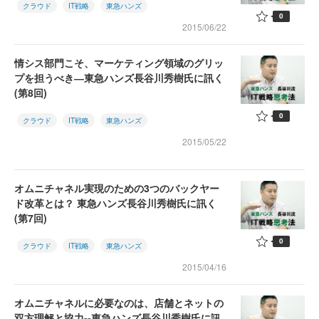
クラウド
IT戦略
東急ハンズ
0
2015/06/22
情シス部門こそ、マーケティング領域のグリッ
プを担うべき―東急ハンズ長谷川秀樹氏に訊く
(第8回)
0
クラウド
IT戦略
東急ハンズ
2015/05/22
オムニチャネル実現のための3つのバックヤー
ド改革とは？ 東急ハンズ長谷川秀樹氏に訊く
(第7回)
0
クラウド
IT戦略
東急ハンズ
2015/04/16
オムニチャネルに必要なのは、店舗とネットの
双方理解と協力--東急ハンズ長谷川秀樹氏に訊