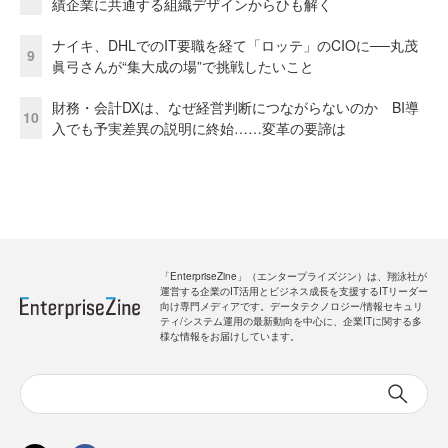
績企業に共通する組織デザインからひも解く
ナイキ、DHLでのIT要職を経て「ロッテ」のCIOに──丸茂
9
眞弓さんが“集大成の場”で挑戦したいこと
財務・会計DXは、なぜ経営判断につながらないのか BI導
10
入でも予実差異の説明に終始……変革の要諦は
「EnterpriseZine」（エンタープライズジン）は、翔泳社が
運営する企業のIT活用とビジネス成長を支援するITリーダー
向け専門メディアです。データテクノロジー/情報セキュリ
ティ/システム運用の最新動向を中心に、企業ITに関する多
様な情報をお届けしています。