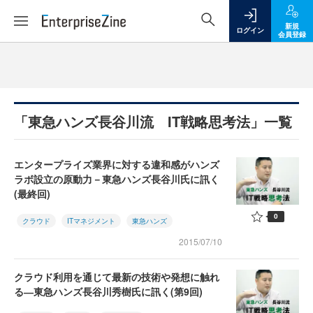
新規
ログイン
会員登録
「東急ハンズ長谷川流 IT戦略思考法」一覧
エンタープライズ業界に対する違和感がハンズ
ラボ設立の原動力－東急ハンズ長谷川氏に訊く
(最終回)
0
クラウド
ITマネジメント
東急ハンズ
2015/07/10
クラウド利用を通じて最新の技術や発想に触れ
る―東急ハンズ長谷川秀樹氏に訊く(第9回)