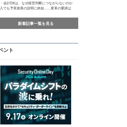
務・会計DXは、なぜ経営判断につながらないのか
導入でも予実差異の説明に終始……変革の要諦は
新着記事一覧を見る
ベント