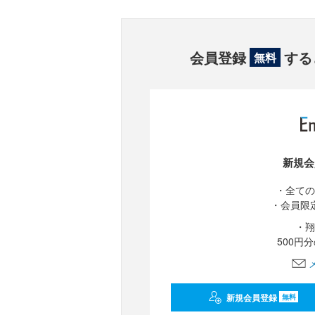
会員登録
する
無料
新規会
・全ての
・会員限
・翔
500円
新規会員登録
無料