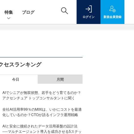
特集
ブログ
ログイン
新規
会員登録
クセスランキング
今日
月間
AIでシニアが無双状態、若手をどう育てるのか？
アクセンチュア トップコンサルタントに聞く
全社AI活用率99％のMIXIは、いかにコストを最適
化しているのか？CTOが語るインフラ運用戦略
AIと安全に接続されたデータ活用基盤の設計法
──マルチエージェント導入を成功させる5ステッ