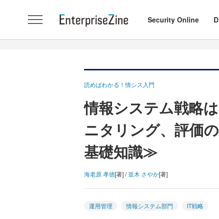
Security Online
D
読めばわかる！情シス入門
情報システム戦略は
ニタリング、評価
基礎知識≫
海老原 孝徳
[著] /
並木 さやか
[著]
運用管理
情報システム部門
IT戦略