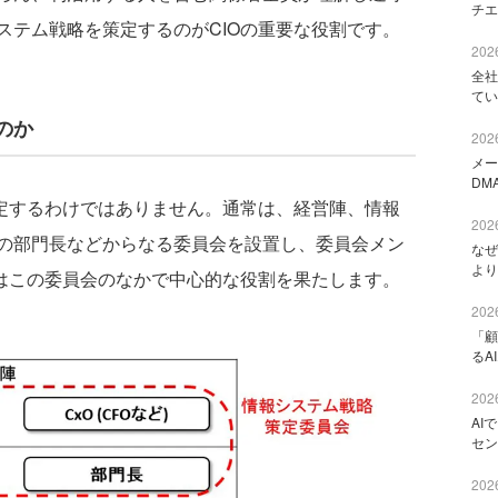
チエ
ステム戦略を策定するのがCIOの重要な役割です。
2026
全社
てい
のか
2026
メー
DM
定するわけではありません。通常は、経営陣、情報
2026
の部門長などからなる委員会を設置し、委員会メン
なぜ
より
Oはこの委員会のなかで中心的な役割を果たします。
2026
「顧
るA
2026
AI
セン
2026