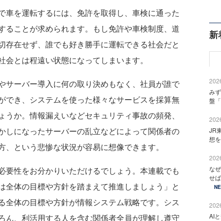
で車を運転するには、免許を取得し、車検に通った
することが求められます。もし免許や車検制度、道
新
切存在せず、誰でも好き勝手に運転できる社会だと
社会とは程遠い状態になってしまいます。
2026
やサーバー導入に何の取り決めもなく、社員が誰で
みず
ができ、システムを使った様々なサービスを採算無
盤「
ょうか。情報漏えいなどセキュリティ事故の頻発、
2026
かしになったサーバーの乱立などによって関係者の
JR
想を
方、という悲惨な状況が容易に想像できます。
2026
なぜ
必要性をお分かりいただけるでしょう。本連載でも
せば
は全体の目標や方針を踏まえて推進しましょう」と
N
る全体の目標や方針が情報システム戦略です。シス
2026
AI
ろん、利活用する人を含む関係者全員が理解し遵守