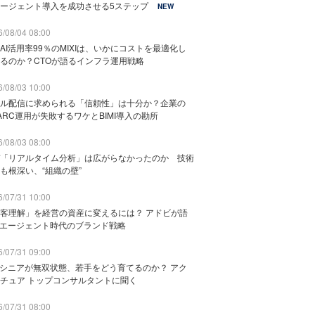
ージェント導入を成功させる5ステップ
NEW
/08/04 08:00
AI活用率99％のMIXIは、いかにコストを最適化し
るのか？CTOが語るインフラ運用戦略
/08/03 10:00
ル配信に求められる「信頼性」は十分か？企業の
ARC運用が失敗するワケとBIMI導入の勘所
/08/03 08:00
「リアルタイム分析」は広がらなかったのか 技術
も根深い、“組織の壁”
/07/31 10:00
客理解」を経営の資産に変えるには？ アドビが語
Iエージェント時代のブランド戦略
/07/31 09:00
でシニアが無双状態、若手をどう育てるのか？ アク
チュア トップコンサルタントに聞く
/07/31 08:00