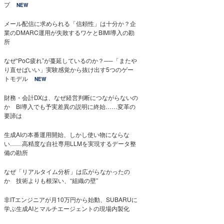
プ
NEW
メール配信に求められる「信頼性」は十分か？企
業のDMARC運用が失敗するワケとBIMI導入の勘
所
なぜ“PoC疲れ”が蔓延しているのか？──「またや
り直せばいい」実験感覚から抜け出す5つのゲー
トモデル
NEW
財務・会計DXは、なぜ経営判断につながらないの
か BI導入でも予実差異の説明に終始……変革の
要諦は
生成AIの本番運用開始、しかし使い物にならな
い……高精度な自社専用LLMを実現するデータ整
備の勘所
なぜ「リアルタイム分析」は広がらなかったの
か 技術よりも根深い、“組織の壁”
非ITエンジニアが月10万円から始動、SUBARUに
学ぶ生成AIとマルチエージェントの現場内製化