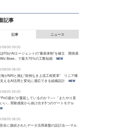
着記事
記事
ニュース
/08/06 09:00
ほFGがAIエージェントの“量産体制”を確立 開発基
Wiz Base」で最大70%の工数短縮
NEW
/08/06 08:00
東海がNRIと挑む“前例なき上流工程変革” リニア構
支えるAI活用と変化に適応できる組織設計
NEW
/08/05 09:00
“PoC疲れ”が蔓延しているのか？──「またやり直
いい」実験感覚から抜け出す5つのゲートモデル
EW
/08/05 08:00
と安全に接続されたデータ活用基盤の設計法──マル