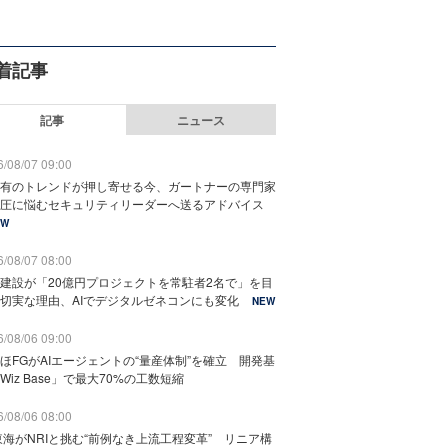
着記事
記事
ニュース
/08/07 09:00
有のトレンドが押し寄せる今、ガートナーの専門家
圧に悩むセキュリティリーダーへ送るアドバイス
EW
/08/07 08:00
建設が「20億円プロジェクトを常駐者2名で」を目
切実な理由、AIでデジタルゼネコンにも変化
NEW
/08/06 09:00
ほFGがAIエージェントの“量産体制”を確立 開発基
Wiz Base」で最大70%の工数短縮
/08/06 08:00
東海がNRIと挑む“前例なき上流工程変革” リニア構