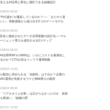
支えるAI活用と変化に適応できる組織設計
/08/05 09:00
“PoC疲れ”が蔓延しているのか？──「またやり直
いい」実験感覚から抜け出す5つのゲートモデル
/08/05 08:00
と安全に接続されたデータ活用基盤の設計法──マル
ージェント導入を成功させる5ステップ
/08/04 08:00
AI活用率99％のMIXIは、いかにコストを最適化し
るのか？CTOが語るインフラ運用戦略
/08/03 10:00
ル配信に求められる「信頼性」は十分か？企業の
ARC運用が失敗するワケとBIMI導入の勘所
/08/03 08:00
「リアルタイム分析」は広がらなかったのか 技術
も根深い、“組織の壁”
/07/31 10:00