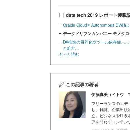
data tech 2019 レポート連
Oracle CloudとAutonomous
データドリブンカンパニー モノタロ
DX推進の目的化やツール依存症……
と処方...
もっと読む
この記事の著者
伊藤真美（イトウ 
フリーランスのエデ
し、雑誌、企業出版
立。ビジネスやIT系
アを問わずコンテン
※プロフィールは、執筆時点