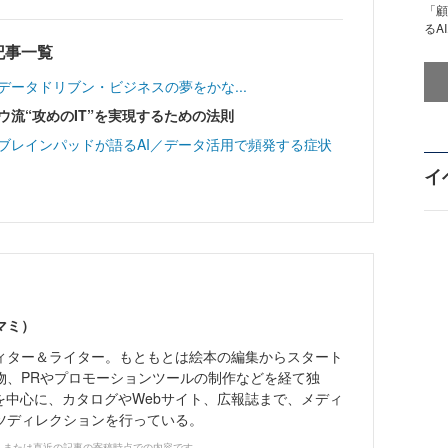
「顧
るA
載記事一覧
 DWHはデータドリブン・ビジネスの夢をかな...
ウ流“攻めのIT”を実現するための法則
ブレインパッドが語るAI／データ活用で頻発する症状
イ
マミ）
ィター＆ライター。もともとは絵本の編集からスタート
物、PRやプロモーションツールの制作などを経て独
を中心に、カタログやWebサイト、広報誌まで、メディ
ツディレクションを行っている。
、または直近の記事の寄稿時点での内容です