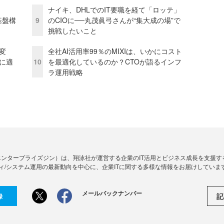
ナイキ、DHLでのIT要職を経て「ロッテ」
e基盤構
9
のCIOに──丸茂眞弓さんが“集大成の場”で
挑戦したいこと
変
全社AI活用率99％のMIXIは、いかにコスト
化に適
10
を最適化しているのか？CTOが語るインフ
ラ運用戦略
Zine」（エンタープライズジン）は、翔泳社が運営する企業のIT活用とビジネス成長を支
ィ/システム運用の最新動向を中心に、企業ITに関する多様な情報をお届けしていま
メールバックナンバー
記
録