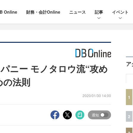
B Online
財務・会計Online
ニュース
記事
イベント
ア
パニー モノタロウ流“攻め
めの法則
2020/01/30 14:00
1
通知
2
3