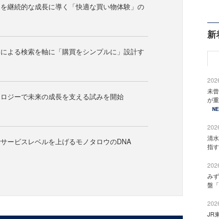
」を継続的な成長に導く「快適な買い物体験」の
新
トによる検索を軸に「購買をシンプルに」設計す
2026
未曾
ノロジーで未来の成長を支える試みを開始
が重
N
2026
清水
サービスレベルを上げるモノタロウのDNA
指す
2026
みず
盤「
2026
JR