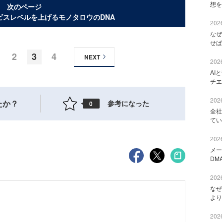
想を
次のページ
ビスレベルを上げるモノタロウのDNA
2026
なぜ
せば
2
3
4
NEXT
2026
AI
チエ
2026
たか？
参考になった
0
全社
てい
2026
メー
DM
2026
なぜ
より
2026