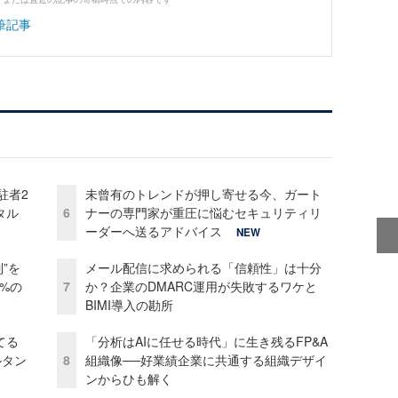
筆記事
駐者2
未曾有のトレンドが押し寄せる今、ガート
タル
6
ナーの専門家が重圧に悩むセキュリティリ
ーダーへ送るアドバイス
NEW
”を
メール配信に求められる「信頼性」は十分
0%の
7
か？企業のDMARC運用が失敗するワケと
BIMI導入の勘所
てる
「分析はAIに任せる時代」に生き残るFP&A
ルタン
8
組織像──好業績企業に共通する組織デザイ
ンからひも解く