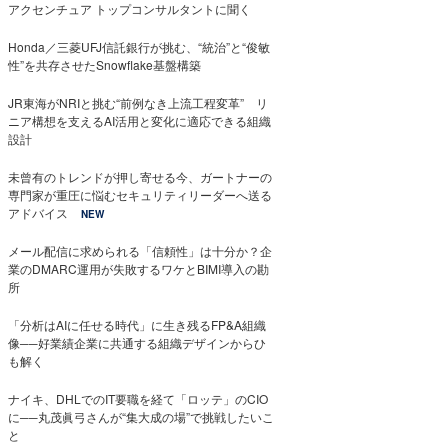
アクセンチュア トップコンサルタントに聞く
Honda／三菱UFJ信託銀行が挑む、“統治”と“俊敏
性”を共存させたSnowflake基盤構築
JR東海がNRIと挑む“前例なき上流工程変革” リ
ニア構想を支えるAI活用と変化に適応できる組織
設計
未曾有のトレンドが押し寄せる今、ガートナーの
専門家が重圧に悩むセキュリティリーダーへ送る
アドバイス
NEW
メール配信に求められる「信頼性」は十分か？企
業のDMARC運用が失敗するワケとBIMI導入の勘
所
「分析はAIに任せる時代」に生き残るFP&A組織
像──好業績企業に共通する組織デザインからひ
も解く
ナイキ、DHLでのIT要職を経て「ロッテ」のCIO
に──丸茂眞弓さんが“集大成の場”で挑戦したいこ
と