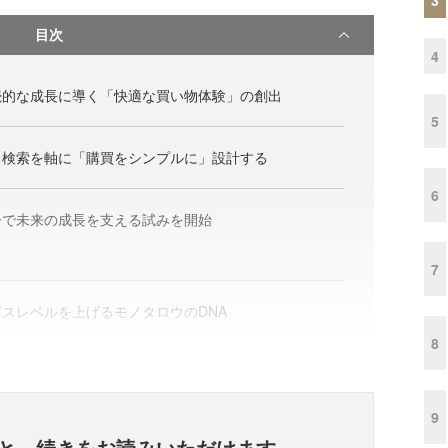
目次
4
続的な成長に導く「快適な買い物体験」の創出
5
る検索を軸に「購買をシンプルに」設計する
6
ーで未来の成長を支える試みを開始
7
スレベルを上げるモノタロウのDNA
8
9
と、
続きをお読みいただけます