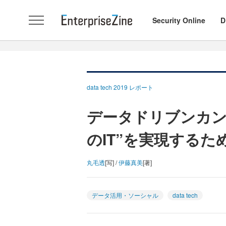
Security Online
D
data tech 2019 レポート
データドリブンカン
のIT”を実現するた
丸毛透
[写] /
伊藤真美
[著]
データ活用・ソーシャル
data tech