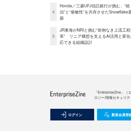
Honda／三菱UFJ信託銀行が挑む、“統
4
治”と“俊敏性”を共存させたSnowflak
築
JR東海がNRIと挑む“前例なき上流工程
5
革” リニア構想を支えるAI活用と変
応できる組織設計
「Enterprise
ロジー/情報セキュリテ
ログイン
新規会員登