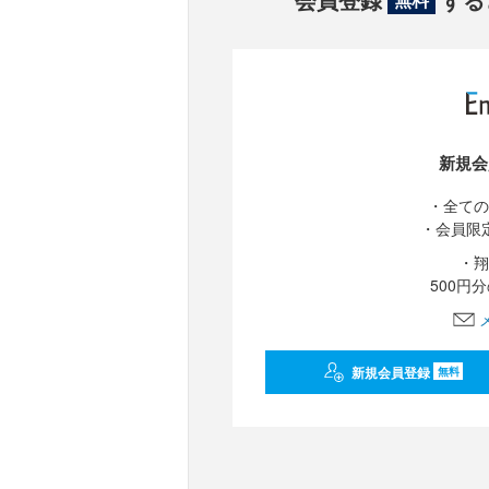
新規会
・全ての
・会員限
・翔
500円
新規会員登録
無料