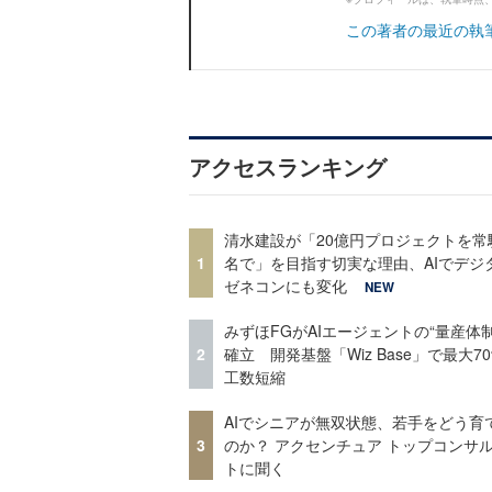
この著者の最近の執
アクセスランキング
清水建設が「20億円プロジェクトを常
1
名で」を目指す切実な理由、AIでデジ
ゼネコンにも変化
NEW
みずほFGがAIエージェントの“量産体制
2
確立 開発基盤「Wiz Base」で最大7
工数短縮
AIでシニアが無双状態、若手をどう育
3
のか？ アクセンチュア トップコンサ
トに聞く