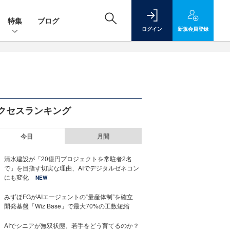
特集
ブログ
ログイン
新規
会員登録
クセスランキング
今日
月間
清水建設が「20億円プロジェクトを常駐者2名
で」を目指す切実な理由、AIでデジタルゼネコン
にも変化
NEW
みずほFGがAIエージェントの“量産体制”を確立
開発基盤「Wiz Base」で最大70%の工数短縮
AIでシニアが無双状態、若手をどう育てるのか？