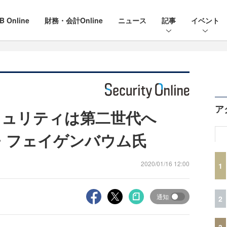
B Online
財務・会計Online
ニュース
記事
イベント
ア
dのセキュリティは第二世代へ
ラン・フェイゲンバウム氏
2020/01/16 12:00
1
通知
2
3