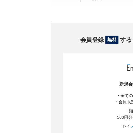
会員登録
する
無料
新規会
・全ての
・会員限
・翔
500円