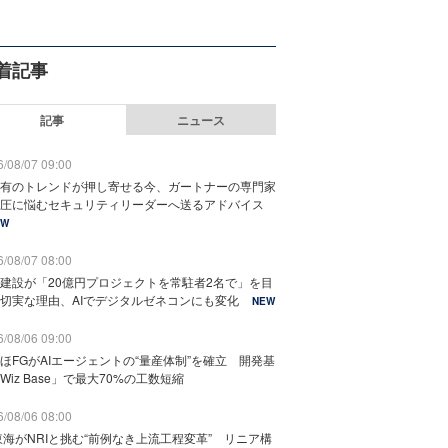
着記事
記事
ニュース
/08/07 09:00
有のトレンドが押し寄せる今、ガートナーの専門家
圧に悩むセキュリティリーダーへ送るアドバイス
EW
/08/07 08:00
建設が「20億円プロジェクトを常駐者2名で」を目
切実な理由、AIでデジタルゼネコンにも変化
NEW
/08/06 09:00
ほFGがAIエージェントの“量産体制”を確立 開発基
Wiz Base」で最大70%の工数短縮
/08/06 08:00
東海がNRIと挑む“前例なき上流工程変革” リニア構