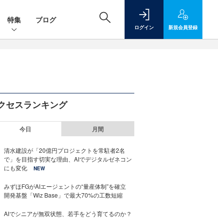
特集
ブログ
ログイン
新規
会員登録
クセスランキング
今日
月間
清水建設が「20億円プロジェクトを常駐者2名
で」を目指す切実な理由、AIでデジタルゼネコン
にも変化
NEW
みずほFGがAIエージェントの“量産体制”を確立
開発基盤「Wiz Base」で最大70%の工数短縮
AIでシニアが無双状態、若手をどう育てるのか？