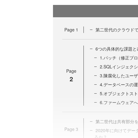
Page
1
第二世代のクラウドで
6つの具体的な課題と
1.パッチ（修正プ
2.SQLインジェ
Page
3.陳腐化したユー
2
4.データベースの
5.オブジェクトス
6.ファームウェア
第二世代は共有部分を
Page
3
2020年に向けてデ
るか？