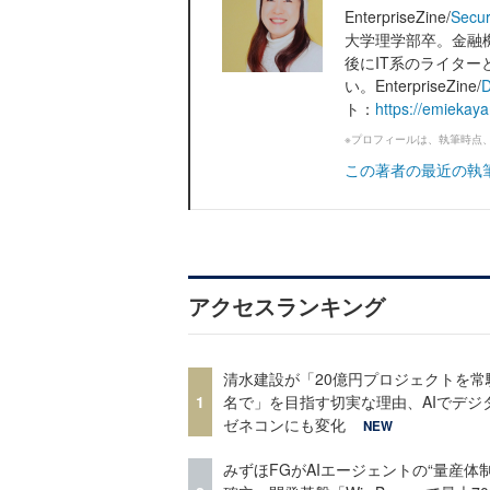
EnterpriseZine/
Secur
大学理学部卒。金融
後にIT系のライタ
い。EnterpriseZine/
D
ト：
https://emiekay
※プロフィールは、執筆時点
この著者の最近の執
アクセスランキング
清水建設が「20億円プロジェクトを常
1
名で」を目指す切実な理由、AIでデジ
ゼネコンにも変化
NEW
みずほFGがAIエージェントの“量産体制