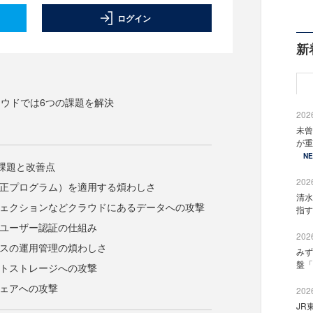
ログイン
新
ウドでは6つの課題を解決
2026
未曾
が重
N
課題と改善点
2026
修正プログラム）を適用する煩わしさ
清水
ンジェクションなどクラウドにあるデータへの攻撃
指す
たユーザー認証の仕組み
2026
ースの運用管理の煩わしさ
みず
盤「
クトストレージへの攻撃
ウェアへの攻撃
2026
JR