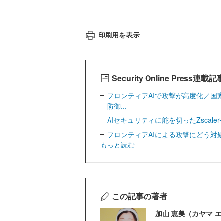
印刷用を表示
Security Online Press連
フロンティアAIで攻撃が高度化／国
防御...
AIセキュリティに舵を切ったZscale
フロンティアAIによる攻撃にどう対処すべきか─
もっと読む
この記事の著者
加山 恵美（カヤマ 