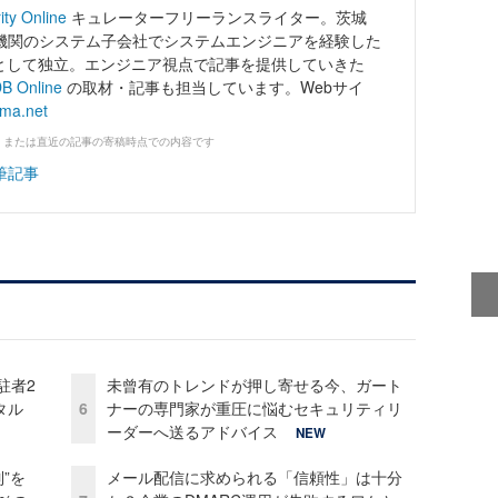
ity Online
キュレーターフリーランスライター。茨城
機関のシステム子会社でシステムエンジニアを経験した
ーとして独立。エンジニア視点で記事を提供していきた
B Online
の取材・記事も担当しています。Webサイ
ama.net
、または直近の記事の寄稿時点での内容です
筆記事
駐者2
未曾有のトレンドが押し寄せる今、ガート
タル
6
ナーの専門家が重圧に悩むセキュリティリ
ーダーへ送るアドバイス
NEW
”を
メール配信に求められる「信頼性」は十分