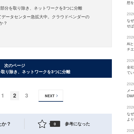
想を
部分を取り除き、ネットワークを3つに分離
2026
けてデータセンター急拡大中。クラウドベンダーの
なぜ
か？
せば
2026
AI
チエ
2026
次のページ
全社
を取り除き、ネットワークを3つに分離
てい
2026
メー
1
2
3
NEXT
DM
2026
なぜ
より
たか？
参考になった
0
2026