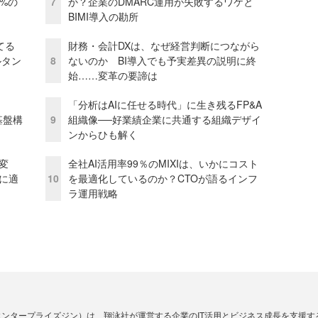
0%の
7
か？企業のDMARC運用が失敗するワケと
BIMI導入の勘所
てる
財務・会計DXは、なぜ経営判断につながら
ルタン
8
ないのか BI導入でも予実差異の説明に終
始……変革の要諦は
「分析はAIに任せる時代」に生き残るFP&A
e基盤構
9
組織像──好業績企業に共通する組織デザイ
ンからひも解く
変
全社AI活用率99％のMIXIは、いかにコスト
化に適
10
を最適化しているのか？CTOが語るインフ
ラ運用戦略
Zine」（エンタープライズジン）は、翔泳社が運営する企業のIT活用とビジネス成長を支