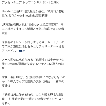
アクセンチュア トップコンサルタントに聞く
Honda／三菱UFJ信託銀行が挑む、“統治”と“俊敏
性”を共存させたSnowflake基盤構築
JR東海がNRIと挑む“前例なき上流工程変革” リ
ニア構想を支えるAI活用と変化に適応できる組織
設計
未曾有のトレンドが押し寄せる今、ガートナーの
専門家が重圧に悩むセキュリティリーダーへ送る
アドバイス
NEW
メール配信に求められる「信頼性」は十分か？企
業のDMARC運用が失敗するワケとBIMI導入の勘
所
財務・会計DXは、なぜ経営判断につながらないの
か BI導入でも予実差異の説明に終始……変革の
要諦は
「分析はAIに任せる時代」に生き残るFP&A組織
像──好業績企業に共通する組織デザインからひ
も解く