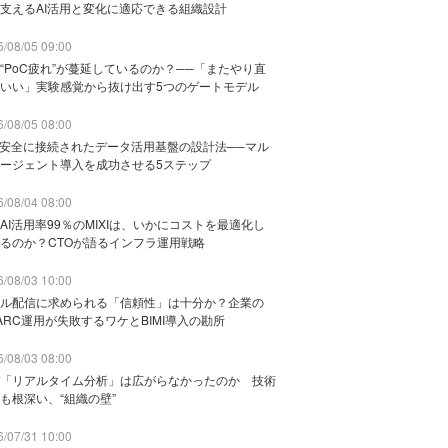
支えるAI活用と変化に適応できる組織設計
/08/05 09:00
“PoC疲れ”が蔓延しているのか？──「またやり直
いい」実験感覚から抜け出す5つのゲートモデル
/08/05 08:00
と安全に接続されたデータ活用基盤の設計法──マル
ージェント導入を成功させる5ステップ
/08/04 08:00
AI活用率99％のMIXIは、いかにコストを最適化し
るのか？CTOが語るインフラ運用戦略
/08/03 10:00
ル配信に求められる「信頼性」は十分か？企業の
ARC運用が失敗するワケとBIMI導入の勘所
/08/03 08:00
「リアルタイム分析」は広がらなかったのか 技術
も根深い、“組織の壁”
/07/31 10:00