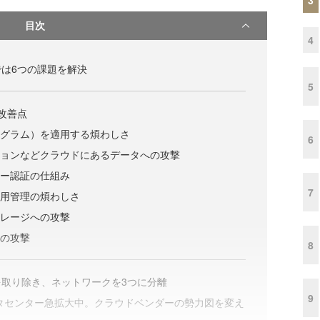
目次
4
は6つの課題を解決
5
改善点
ログラム）を適用する煩わしさ
6
クションなどクラウドにあるデータへの攻撃
ザー認証の仕組み
7
運用管理の煩わしさ
トレージへの攻撃
への攻撃
8
取り除き、ネットワークを3つに分離
9
ータセンター急拡大中。クラウドベンダーの勢力図を変え