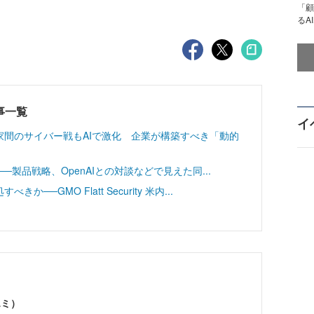
「顧
るA
載記事一覧
イ
家間のサイバー戦もAIで激化 企業が構築すべき「動的
r──製品戦略、OpenAIとの対談などで見えた同...
─GMO Flatt Security 米内...
エミ）