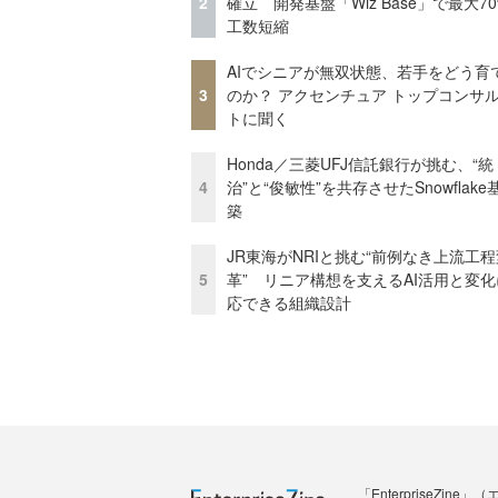
2
確立 開発基盤「Wiz Base」で最大7
工数短縮
AIでシニアが無双状態、若手をどう育
3
のか？ アクセンチュア トップコンサ
トに聞く
Honda／三菱UFJ信託銀行が挑む、“統
4
治”と“俊敏性”を共存させたSnowflak
築
JR東海がNRIと挑む“前例なき上流工程
5
革” リニア構想を支えるAI活用と変
応できる組織設計
「Enterprise