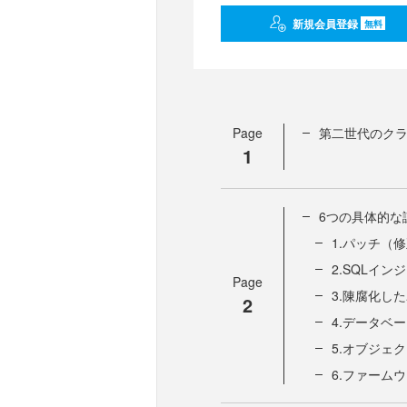
新規会員登録
無料
Page
第二世代のクラ
1
6つの具体的な
1.パッチ（
2.SQLイ
Page
3.陳腐化し
2
4.データベ
5.オブジェ
6.ファーム