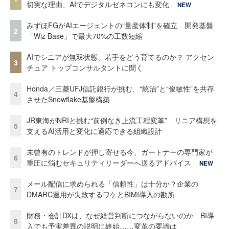
切実な理由、AIでデジタルゼネコンにも変化
NEW
みずほFGがAIエージェントの“量産体制”を確立 開発基盤
2
「Wiz Base」で最大70%の工数短縮
AIでシニアが無双状態、若手をどう育てるのか？ アクセン
3
チュア トップコンサルタントに聞く
Honda／三菱UFJ信託銀行が挑む、“統治”と“俊敏性”を共存
4
させたSnowflake基盤構築
JR東海がNRIと挑む“前例なき上流工程変革” リニア構想を
5
支えるAI活用と変化に適応できる組織設計
未曾有のトレンドが押し寄せる今、ガートナーの専門家が
6
重圧に悩むセキュリティリーダーへ送るアドバイス
NEW
メール配信に求められる「信頼性」は十分か？企業の
7
DMARC運用が失敗するワケとBIMI導入の勘所
財務・会計DXは、なぜ経営判断につながらないのか BI導
8
入でも予実差異の説明に終始……変革の要諦は