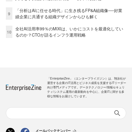
「分析はAIに任せる時代」に生き残るFP&A組織像──好業
9
績企業に共通する組織デザインからひも解く
全社AI活用率99％のMIXIは、いかにコストを最適化してい
10
るのか？CTOが語るインフラ運用戦略
「EnterpriseZine」（エンタープライズジン）は、翔泳社が
運営する企業のIT活用とビジネス成長を支援するITリーダー
向け専門メディアです。データテクノロジー/情報セキュリ
ティ/システム運用の最新動向を中心に、企業ITに関する多
様な情報をお届けしています。
メールバックナンバー