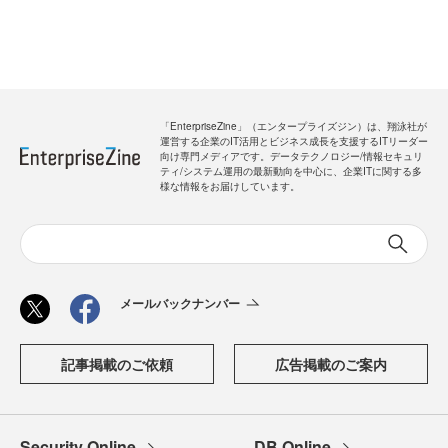
「EnterpriseZine」（エンタープライズジン）は、翔泳社が
運営する企業のIT活用とビジネス成長を支援するITリーダー
向け専門メディアです。データテクノロジー/情報セキュリ
ティ/システム運用の最新動向を中心に、企業ITに関する多
様な情報をお届けしています。
メールバックナンバー
記事掲載のご依頼
広告掲載のご案内
Security Online
DB Online