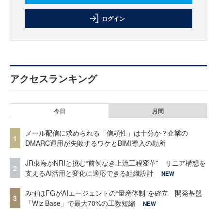
ログイン
アクセスランキング
今日
月間
メール配信に求められる「信頼性」は十分か？企業の
1
DMARC運用が失敗するワケとBIMI導入の勘所
JR東海がNRIと挑む“前例なき上流工程変革” リニア構想を
2
支えるAI活用と変化に適応できる組織設計
NEW
みずほFGがAIエージェントの“量産体制”を確立 開発基盤
3
「Wiz Base」で最大70%の工数短縮
NEW