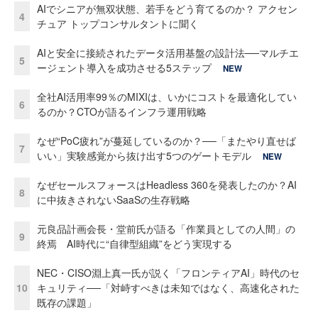
AIでシニアが無双状態、若手をどう育てるのか？ アクセン
4
チュア トップコンサルタントに聞く
AIと安全に接続されたデータ活用基盤の設計法──マルチエ
5
ージェント導入を成功させる5ステップ
NEW
全社AI活用率99％のMIXIは、いかにコストを最適化してい
6
るのか？CTOが語るインフラ運用戦略
なぜ“PoC疲れ”が蔓延しているのか？──「またやり直せば
7
いい」実験感覚から抜け出す5つのゲートモデル
NEW
なぜセールスフォースはHeadless 360を発表したのか？AI
8
に中抜きされないSaaSの生存戦略
元良品計画会長・堂前氏が語る「作業員としての人間」の
9
終焉 AI時代に“自律型組織”をどう実現する
NEC・CISO淵上真一氏が説く「フロンティアAI」時代のセ
10
キュリティ──「対峙すべきは未知ではなく、高速化された
既存の課題」