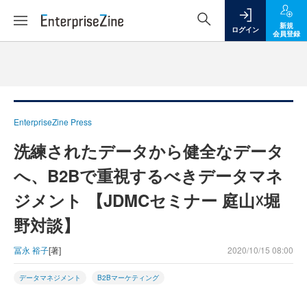
新規
ログイン
会員登録
EnterpriseZine Press
洗練されたデータから健全なデータ
へ、B2Bで重視するべきデータマネ
ジメント 【JDMCセミナー 庭山☓堀
野対談】
冨永 裕子
[著]
2020/10/15 08:00
データマネジメント
B2Bマーケティング