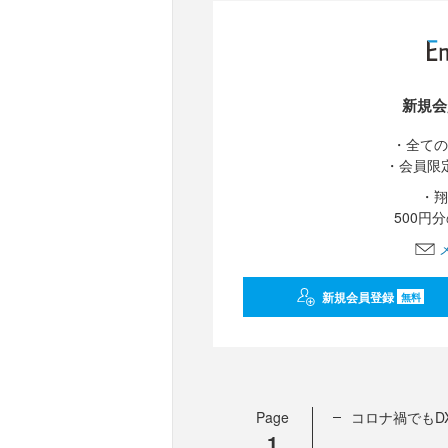
新規会
・全ての
・会員限
・翔
500円
新規会員登録
無料
Page
コロナ禍でもD
1