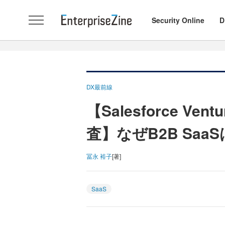
Security Online
D
DX最前線
【Salesforce Ven
査】なぜB2B Sa
冨永 裕子
[著]
SaaS