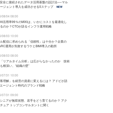
と安全に接続されたデータ活用基盤の設計法──マル
ージェント導入を成功させる5ステップ
NEW
/08/04 08:00
AI活用率99％のMIXIは、いかにコストを最適化し
るのか？CTOが語るインフラ運用戦略
/08/03 10:00
ル配信に求められる「信頼性」は十分か？企業の
ARC運用が失敗するワケとBIMI導入の勘所
/08/03 08:00
「リアルタイム分析」は広がらなかったのか 技術
も根深い、“組織の壁”
/07/31 10:00
客理解」を経営の資産に変えるには？ アドビが語
Iエージェント時代のブランド戦略
/07/31 09:00
でシニアが無双状態、若手をどう育てるのか？ アク
チュア トップコンサルタントに聞く