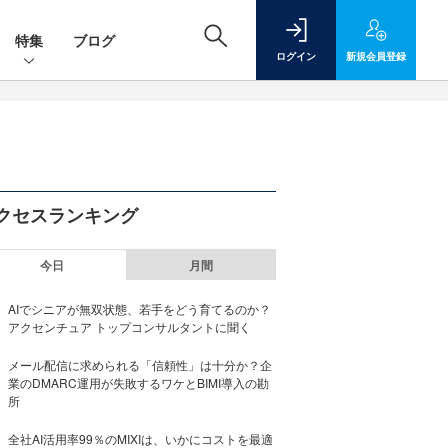
特集
ブログ
ログイン
新規
会員登録
クセスランキング
今日
月間
AIでシニアが無双状態、若手をどう育てるのか？
アクセンチュア トップコンサルタントに聞く
メール配信に求められる「信頼性」は十分か？企
業のDMARC運用が失敗するワケとBIMI導入の勘
所
全社AI活用率99％のMIXIは、いかにコストを最適