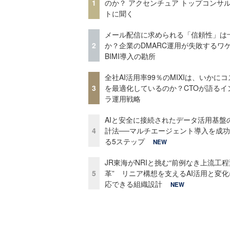
1
のか？ アクセンチュア トップコンサ
トに聞く
メール配信に求められる「信頼性」は
2
か？企業のDMARC運用が失敗するワ
BIMI導入の勘所
全社AI活用率99％のMIXIは、いかに
3
を最適化しているのか？CTOが語るイ
ラ運用戦略
AIと安全に接続されたデータ活用基盤
4
計法──マルチエージェント導入を成
る5ステップ
NEW
JR東海がNRIと挑む“前例なき上流工程
5
革” リニア構想を支えるAI活用と変
応できる組織設計
NEW