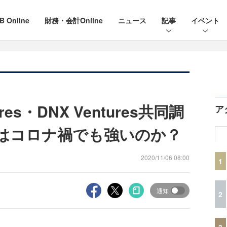
B Online
財務・会計Online
ニュース
記事
イベント
tures・DNX Ventures共同調
ア
aSはコロナ禍でも強いのか？
2020/11/06 08:00
1
通知
2
3