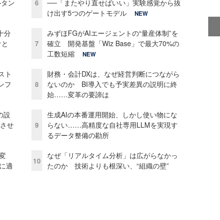
ルタン
6
──「またやり直せばいい」実験感覚から抜
け出す5つのゲートモデル
NEW
十分
みずほFGがAIエージェントの“量産体制”を
ケと
7
確立 開発基盤「Wiz Base」で最大70%の
工数短縮
NEW
コスト
財務・会計DXは、なぜ経営判断につながら
ンフ
8
ないのか BI導入でも予実差異の説明に終
始……変革の要諦は
の設
生成AIの本番運用開始、しかし使い物にな
功させ
9
らない……高精度な自社専用LLMを実現す
るデータ整備の勘所
変
なぜ「リアルタイム分析」は広がらなかっ
10
化に適
たのか 技術よりも根深い、“組織の壁”