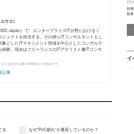
2026
財
BI
 ユウコ）
IDC Japan）で、エンタープライズIT分野におけるソ
ロジェクトを担当する。その傍らITコンサルタントとし
対象としたITマネジメント領域を中心としたコンサルテ
経験。現在はフリーランスのITアナリスト兼ITコンサ
イ
、または直近の記事の寄稿時点での内容です
筆記事
てる
なぜ“PoC疲れ”が蔓延しているのか？