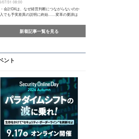
/07/31 08:00
務・会計DXは、なぜ経営判断につながらないのか
導入でも予実差異の説明に終始……変革の要諦は
新着記事一覧を見る
ベント