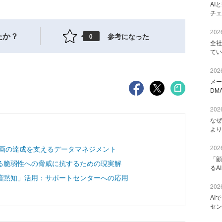
AI
チエ
2026
たか？
参考になった
0
全社
てい
2026
メー
DM
2026
なぜ
より
2026
計画の達成を支えるデータマネジメント
「顧
る脆弱性への脅威に抗するための現実解
るA
暗黙知」活用：サポートセンターへの応用
2026
AI
セン