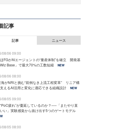
着記事
記事
ニュース
/08/06 09:00
ほFGがAIエージェントの“量産体制”を確立 開発基
Wiz Base」で最大70%の工数短縮
NEW
/08/06 08:00
東海がNRIと挑む“前例なき上流工程変革” リニア構
支えるAI活用と変化に適応できる組織設計
NEW
/08/05 09:00
“PoC疲れ”が蔓延しているのか？──「またやり直
いい」実験感覚から抜け出す5つのゲートモデル
EW
/08/05 08:00