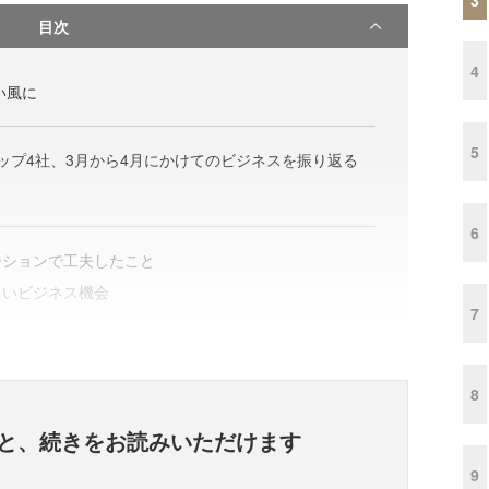
目次
4
い風に
5
トアップ4社、3月から4月にかけてのビジネスを振り返る
6
ーションで工夫したこと
しいビジネス機会
7
8
と、
続きをお読みいただけます
9