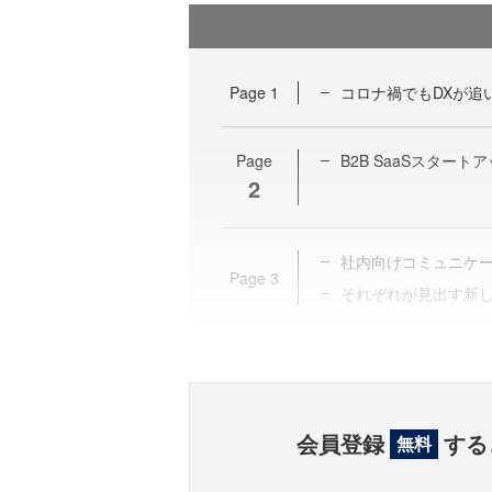
Page
1
コロナ禍でもDXが追
Page
B2B SaaSスター
2
社内向けコミュニケ
Page
3
それぞれが見出す新
会員登録
する
無料