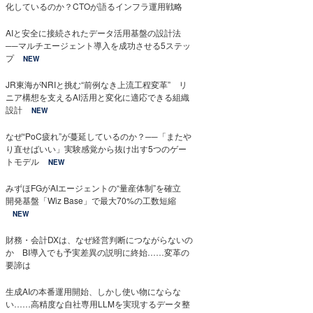
化しているのか？CTOが語るインフラ運用戦略
AIと安全に接続されたデータ活用基盤の設計法
──マルチエージェント導入を成功させる5ステッ
プ
NEW
JR東海がNRIと挑む“前例なき上流工程変革” リ
ニア構想を支えるAI活用と変化に適応できる組織
設計
NEW
なぜ“PoC疲れ”が蔓延しているのか？──「またや
り直せばいい」実験感覚から抜け出す5つのゲー
トモデル
NEW
みずほFGがAIエージェントの“量産体制”を確立
開発基盤「Wiz Base」で最大70%の工数短縮
NEW
財務・会計DXは、なぜ経営判断につながらないの
か BI導入でも予実差異の説明に終始……変革の
要諦は
生成AIの本番運用開始、しかし使い物にならな
い……高精度な自社専用LLMを実現するデータ整