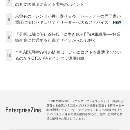
7
の各要求事項に応える実務のポイント
未曾有のトレンドが押し寄せる今、ガートナーの専門家が
8
重圧に悩むセキュリティリーダーへ送るアドバイス
NEW
「分析はAIに任せる時代」に生き残るFP&A組織像──好業
9
績企業に共通する組織デザインからひも解く
全社AI活用率99％のMIXIは、いかにコストを最適化してい
10
るのか？CTOが語るインフラ運用戦略
「EnterpriseZine」（エンタープライズジン）は、翔泳社が
運営する企業のIT活用とビジネス成長を支援するITリーダー
向け専門メディアです。データテクノロジー/情報セキュリ
ティ/システム運用の最新動向を中心に、企業ITに関する多
様な情報をお届けしています。