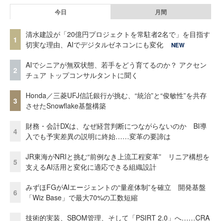
今日
月間
清水建設が「20億円プロジェクトを常駐者2名で」を目指す
1
切実な理由、AIでデジタルゼネコンにも変化
NEW
AIでシニアが無双状態、若手をどう育てるのか？ アクセン
2
チュア トップコンサルタントに聞く
Honda／三菱UFJ信託銀行が挑む、“統治”と“俊敏性”を共存
3
させたSnowflake基盤構築
財務・会計DXは、なぜ経営判断につながらないのか BI導
4
入でも予実差異の説明に終始……変革の要諦は
JR東海がNRIと挑む“前例なき上流工程変革” リニア構想を
5
支えるAI活用と変化に適応できる組織設計
みずほFGがAIエージェントの“量産体制”を確立 開発基盤
6
「Wiz Base」で最大70%の工数短縮
技術的実装、SBOM管理、そして「PSIRT 2.0」へ……CRA