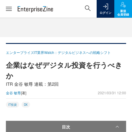
新規
ログイン
会員登録
エンタープライズIT業界Watch：デジタルビジネスへの戦略シフト
企業はなぜデジタル投資を行うべき
か
ITR 金谷 敏尊 連載：第2回
金谷 敏尊
[著]
2021/03/31 12:00
IT投資
DX
目次