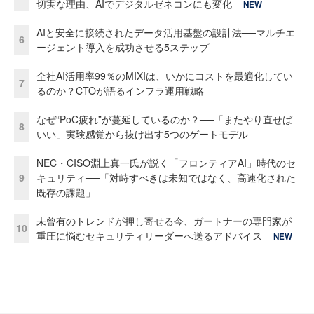
切実な理由、AIでデジタルゼネコンにも変化
NEW
AIと安全に接続されたデータ活用基盤の設計法──マルチエ
6
ージェント導入を成功させる5ステップ
全社AI活用率99％のMIXIは、いかにコストを最適化してい
7
るのか？CTOが語るインフラ運用戦略
なぜ“PoC疲れ”が蔓延しているのか？──「またやり直せば
8
いい」実験感覚から抜け出す5つのゲートモデル
NEC・CISO淵上真一氏が説く「フロンティアAI」時代のセ
9
キュリティ──「対峙すべきは未知ではなく、高速化された
既存の課題」
未曾有のトレンドが押し寄せる今、ガートナーの専門家が
10
重圧に悩むセキュリティリーダーへ送るアドバイス
NEW