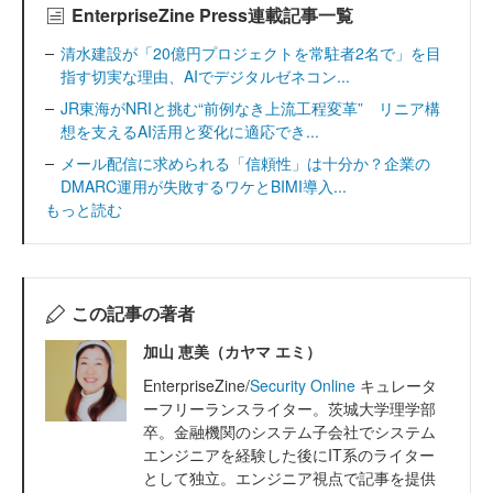
EnterpriseZine Press連載記事一覧
清水建設が「20億円プロジェクトを常駐者2名で」を目
指す切実な理由、AIでデジタルゼネコン...
JR東海がNRIと挑む“前例なき上流工程変革” リニア構
想を支えるAI活用と変化に適応でき...
メール配信に求められる「信頼性」は十分か？企業の
DMARC運用が失敗するワケとBIMI導入...
もっと読む
この記事の著者
加山 恵美（カヤマ エミ）
EnterpriseZine/
Security Online
キュレータ
ーフリーランスライター。茨城大学理学部
卒。金融機関のシステム子会社でシステム
エンジニアを経験した後にIT系のライター
として独立。エンジニア視点で記事を提供