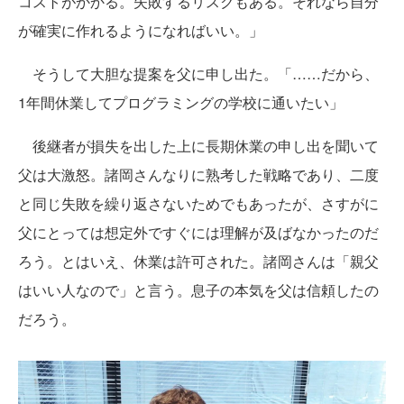
コストがかかる。失敗するリスクもある。それなら自分
が確実に作れるようになればいい。」
そうして大胆な提案を父に申し出た。「……だから、
1年間休業してプログラミングの学校に通いたい」
後継者が損失を出した上に長期休業の申し出を聞いて
父は大激怒。諸岡さんなりに熟考した戦略であり、二度
と同じ失敗を繰り返さないためでもあったが、さすがに
父にとっては想定外ですぐには理解が及ばなかったのだ
ろう。とはいえ、休業は許可された。諸岡さんは「親父
はいい人なので」と言う。息子の本気を父は信頼したの
だろう。