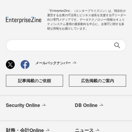
「EnterpriseZine」（エンタープライズジン）は、翔泳社が
運営する企業のIT活用とビジネス成長を支援するITリーダー
向け専門メディアです。データテクノロジー/情報セキュリ
ティ/システム運用の最新動向を中心に、企業ITに関する多
様な情報をお届けしています。
メールバックナンバー
記事掲載のご依頼
広告掲載のご案内
Security Online
DB Online
財務・会計Online
ニュース