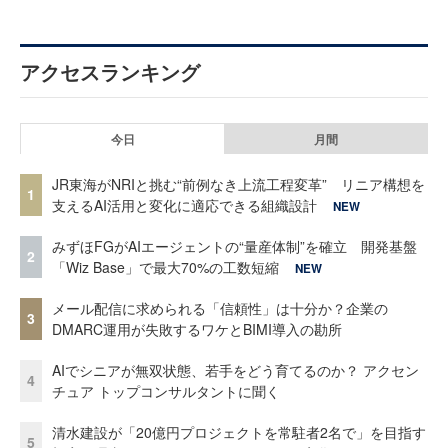
アクセスランキング
今日
月間
JR東海がNRIと挑む“前例なき上流工程変革” リニア構想を
1
支えるAI活用と変化に適応できる組織設計
NEW
みずほFGがAIエージェントの“量産体制”を確立 開発基盤
2
「Wiz Base」で最大70%の工数短縮
NEW
メール配信に求められる「信頼性」は十分か？企業の
3
DMARC運用が失敗するワケとBIMI導入の勘所
AIでシニアが無双状態、若手をどう育てるのか？ アクセン
4
チュア トップコンサルタントに聞く
清水建設が「20億円プロジェクトを常駐者2名で」を目指す
5