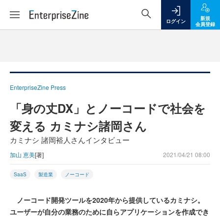
新規
ログイン
会員登録
EnterpriseZine Press
「身の丈DX」とノーコードで社会を
変える カミナシ諸岡さん
カミナシ 諸岡裕人さんインタビュー
加山 恵美
[著]
2021/04/21 08:00
SaaS
製造業
ノーコード
ノーコード開発ツールを2020年から提供しているカミナシ。
ユーザーが自分の業務のために自らアプリケーションを作成でき