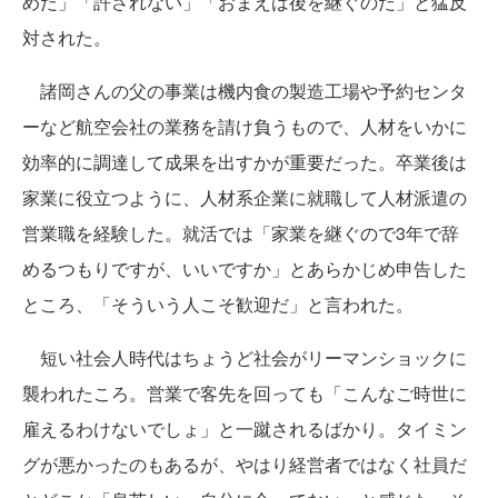
めだ」「許されない」「おまえは後を継ぐのだ」と猛反
対された。
諸岡さんの父の事業は機内食の製造工場や予約センタ
ーなど航空会社の業務を請け負うもので、人材をいかに
効率的に調達して成果を出すかが重要だった。卒業後は
家業に役立つように、人材系企業に就職して人材派遣の
営業職を経験した。就活では「家業を継ぐので3年で辞
めるつもりですが、いいですか」とあらかじめ申告した
ところ、「そういう人こそ歓迎だ」と言われた。
短い社会人時代はちょうど社会がリーマンショックに
襲われたころ。営業で客先を回っても「こんなご時世に
雇えるわけないでしょ」と一蹴されるばかり。タイミン
グが悪かったのもあるが、やはり経営者ではなく社員だ