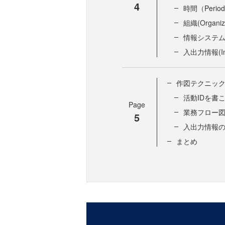
4
時間（Perio
組織(Organiza
情報システム(In
入出力情報(Inp
作図テクニッ
活動IDを書
Page
業務フロー
5
入出力情報
まとめ