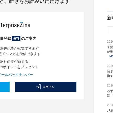
と、
続きをお読みいただけます
新
員登録
のご案内
無料
2026
未曾
過去記事が閲覧できます
が重
定メルマガを受信できます
N
泳社の本が買える！
2026
分のポイントをプレゼント
清水
メールバックナンバー
指す
2026
ログイン
みず
盤「
2026
JR