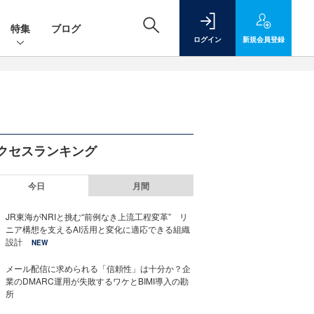
特集
ブログ
ログイン
新規
会員登録
クセスランキング
今日
月間
JR東海がNRIと挑む“前例なき上流工程変革” リ
ニア構想を支えるAI活用と変化に適応できる組織
設計
NEW
メール配信に求められる「信頼性」は十分か？企
業のDMARC運用が失敗するワケとBIMI導入の勘
所