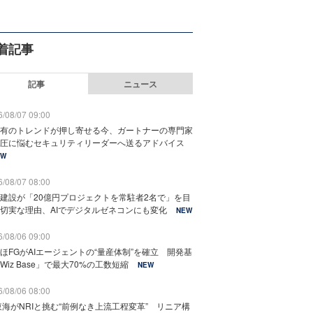
着記事
記事
ニュース
/08/07 09:00
有のトレンドが押し寄せる今、ガートナーの専門家
圧に悩むセキュリティリーダーへ送るアドバイス
EW
/08/07 08:00
建設が「20億円プロジェクトを常駐者2名で」を目
切実な理由、AIでデジタルゼネコンにも変化
NEW
/08/06 09:00
ほFGがAIエージェントの“量産体制”を確立 開発基
Wiz Base」で最大70%の工数短縮
NEW
/08/06 08:00
東海がNRIと挑む“前例なき上流工程変革” リニア構