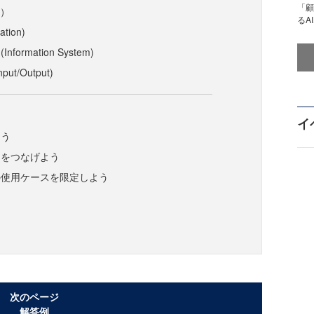
「顧
d）
るA
tion)
formation System)
ut/Output)
ク
イ
こう
図をつなげよう
の使用ケースを限定しよう
次のページ
解答例