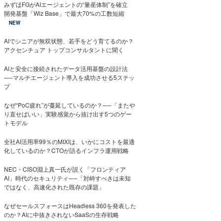
みずほFGがAIエージェントの“量産体制”を確立
開発基盤「Wiz Base」で最大70%の工数短縮
NEW
AIでシニアが無双状態、若手をどう育てるのか？
アクセンチュア トップコンサルタントに聞く
AIと安全に接続されたデータ活用基盤の設計法
──マルチエージェント導入を成功させる5ステッ
プ
なぜ“PoC疲れ”が蔓延しているのか？──「またや
り直せばいい」実験感覚から抜け出す5つのゲー
トモデル
全社AI活用率99％のMIXIは、いかにコストを最適
化しているのか？CTOが語るインフラ運用戦略
NEC・CISO淵上真一氏が説く「フロンティア
AI」時代のセキュリティ──「対峙すべきは未知
ではなく、高速化された既存の課題」
なぜセールスフォースはHeadless 360を発表した
のか？AIに中抜きされないSaaSの生存戦略