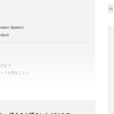
）
10
tion System)
tput)
なげよう
ケースを限定しよう