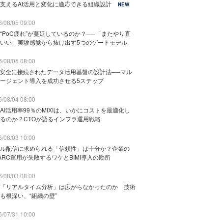
支えるAI活用と変化に適応できる組織設計
NEW
/08/05 09:00
“PoC疲れ”が蔓延しているのか？──「またやり直
いい」実験感覚から抜け出す5つのゲートモデル
/08/05 08:00
と安全に接続されたデータ活用基盤の設計法──マル
ージェント導入を成功させる5ステップ
/08/04 08:00
AI活用率99％のMIXIは、いかにコストを最適化し
るのか？CTOが語るインフラ運用戦略
/08/03 10:00
ル配信に求められる「信頼性」は十分か？企業の
ARC運用が失敗するワケとBIMI導入の勘所
/08/03 08:00
「リアルタイム分析」は広がらなかったのか 技術
も根深い、“組織の壁”
/07/31 10:00