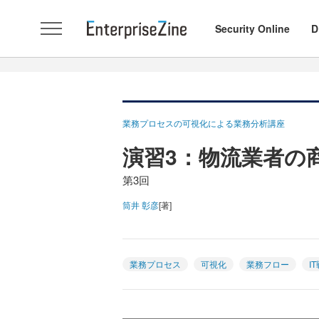
Security Online
D
業務プロセスの可視化による業務分析講座
演習3：物流業者の
第3回
筒井 彰彦
[著]
業務プロセス
可視化
業務フロー
I