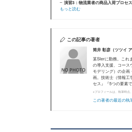
演習3：物流業者の商品入荷プロセ
もっと読む
この記事の著者
筒井 彰彦（ツツイ 
某SIerに勤務。こ
の導入支援、コース
モデリング）の企画
画。技術士（情報工
セス』『5つの要素で整
※プロフィールは、執筆時点
この著者の最近の執