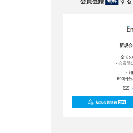
会員登録
する
無料
新規会
・全ての
・会員限
・翔
500円
新規会員登録
無料