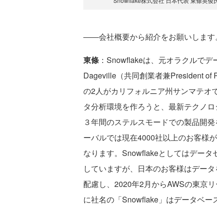
Snowflake株式会社 日本代表 東條英
――会社概要から紹介をお願いします
東條
：Snowflakeは、元オラクルで
Dageville（共同創業者兼President of
の2人がカリフォルニア州サンマテオで
タ分析環境を作ろうと、最新テクノロ
３年間のステルスモードでの製品開発を
ーバルでは現在4000社以上のお客様
なります。Snowflakeとしてはデ
していますが、日本のお客様はデータ
配慮し、2020年2月からAWSの東
に社名の「Snowflake」はデータ