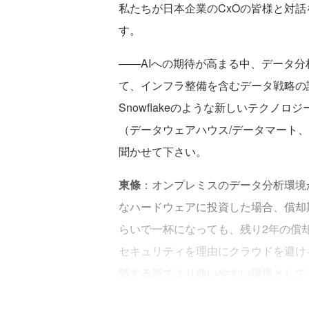
私たちが日本企業のCxOの皆様と対
す。
――AIへの期待が高まる中、データ
て、インフラ整備を含むデータ戦略の
Snowflakeのような新しいテクノ
（データウェアハウス/データマート
聞かせて下さい。
東條
：オンプレミスのデータ分析環境
なハードウェアに投資した場合、償却
らいで一杯になっても、残り2年の償
セキュリティを理由にクラウドを避け
随する形でより使いやすい環境として