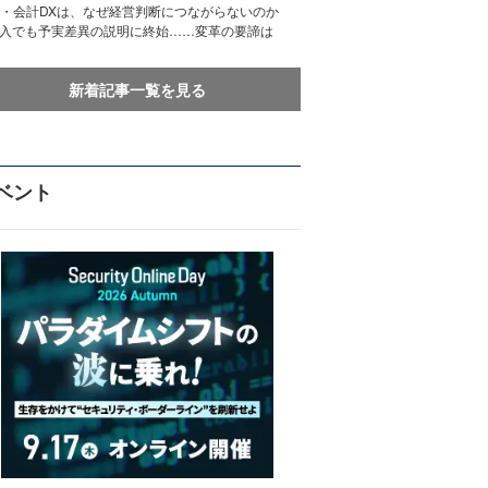
務・会計DXは、なぜ経営判断につながらないのか
導入でも予実差異の説明に終始……変革の要諦は
新着記事一覧を見る
ベント