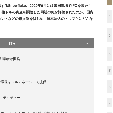
nowflake。2020年9月には米国市場でIPOを果たし
8億ドルの資金を調達した同社の何が評価されたのか。国内
4
ェントなどの導入例をはじめ、日本法人のトップらにどんな
5
目次
6
創業者が開発
7
析環境をフルマネージドで提供
8
アーキテクチャー
9