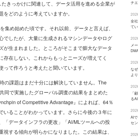
チエ
したきっかけに関連して、データ活用を進める企業が
題をどのように考えていますか。
2026
全社
てい
注目を集め始めた頃です。それ以前、データと言えば、
心でしたが、大量に生成されるマシンデータやログ
2026
メー
ズが生まれました。ところがそこまで膨大なデータ
DM
に存在しない。これからもっとニーズが増えてく
2026
使って作ろうと考えたと聞いています。
なぜ
より
時の課題はまだ十分には解決していません。The
2026
Unitと私たちが共同で実施したグローバル調査の結果をまとめた
「顧
るA
he Lynchpin of Competitive Advantage』によれば、64％
2026
でいることがわかっています。さらに今後の３年に
AI
「データインフラの更改」「AI/MLツールへの投
セン
重視する傾向が明らかになりました。この結果は、
2026