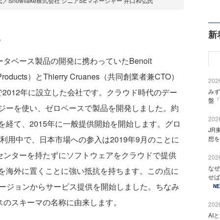
俊氏／Snowflake株式会社 シニアSEマネージャー 井口和弘氏
新
。
データベース製品の開発に携わっていたBenoit
 Products）とThierry Cruanes（共同創業者兼CTO）
2026
2012年に設立した会社です。クラウド時代のデー
みず
盤「
ジーを使い、ゼロベースで製品を開発しました。約
2026
経て、2015年に一般提供開始を開始します。グロ
JR
が利用中で、日本市場への参入は2019年9月のことに
想を
ータセンターを持たずにソフトウェアをクラウドで提供
2026
なぜ
を海外に置くことに強い抵抗を持ちます。この点に
せば
京リージョンからサービス提供を開始しました。ちなみ
N
ベースのスキーマの名称に由来します。
2026
AI