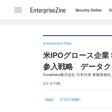
Security Online
D
EnterpriseZine Press
米IPOグロース企業 
参入戦略 データク
Snowflake株式会社 日本代表 東條
冨永 裕子
[著]
SaaS
クラウドDWH