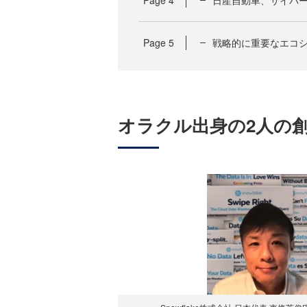
Page
4
日産自動車、サイバ
Page
5
戦略的に重要なエコ
オラクル出身の2人の