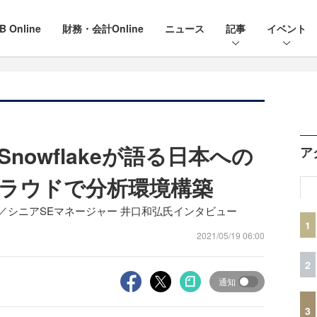
B Online
財務・会計Online
ニュース
記事
イベント
Snowflakeが語る日本への
ア
ラウドで分析環境構築
英俊氏／シニアSEマネージャー 井口和弘氏インタビュー
1
2021/05/19 06:00
2
通知
3