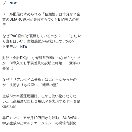
プ
NEW
メール配信に求められる「信頼性」は十分か？企
業のDMARC運用が失敗するワケとBIMI導入の勘
所
なぜ“PoC疲れ”が蔓延しているのか？──「またや
り直せばいい」実験感覚から抜け出す5つのゲー
トモデル
NEW
財務・会計DXは、なぜ経営判断につながらないの
か BI導入でも予実差異の説明に終始……変革の
要諦は
なぜ「リアルタイム分析」は広がらなかったの
か 技術よりも根深い、“組織の壁”
生成AIの本番運用開始、しかし使い物にならな
い……高精度な自社専用LLMを実現するデータ整
備の勘所
非ITエンジニアが月10万円から始動、SUBARUに
学ぶ生成AIとマルチエージェントの現場内製化