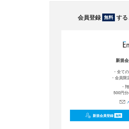
会員登録
する
無料
新規会
・全ての
・会員限
・翔
500円
新規会員登録
無料