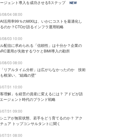
ージェント導入を成功させる5ステップ
NEW
/08/04 08:00
AI活用率99％のMIXIは、いかにコストを最適化し
るのか？CTOが語るインフラ運用戦略
/08/03 10:00
ル配信に求められる「信頼性」は十分か？企業の
ARC運用が失敗するワケとBIMI導入の勘所
/08/03 08:00
「リアルタイム分析」は広がらなかったのか 技術
も根深い、“組織の壁”
/07/31 10:00
客理解」を経営の資産に変えるには？ アドビが語
Iエージェント時代のブランド戦略
/07/31 09:00
でシニアが無双状態、若手をどう育てるのか？ アク
チュア トップコンサルタントに聞く
/07/31 08:00