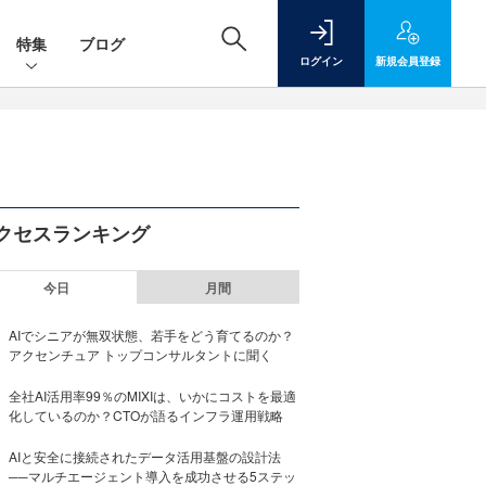
特集
ブログ
ログイン
新規
会員登録
クセスランキング
今日
月間
AIでシニアが無双状態、若手をどう育てるのか？
アクセンチュア トップコンサルタントに聞く
全社AI活用率99％のMIXIは、いかにコストを最適
化しているのか？CTOが語るインフラ運用戦略
AIと安全に接続されたデータ活用基盤の設計法
──マルチエージェント導入を成功させる5ステッ