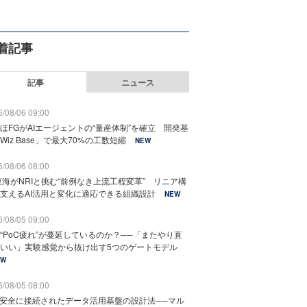
着記事
記事
ニュース
/08/06 09:00
ほFGがAIエージェントの“量産体制”を確立 開発基
Wiz Base」で最大70%の工数短縮
NEW
/08/06 08:00
東海がNRIと挑む“前例なき上流工程変革” リニア構
支えるAI活用と変化に適応できる組織設計
NEW
/08/05 09:00
“PoC疲れ”が蔓延しているのか？──「またやり直
いい」実験感覚から抜け出す5つのゲートモデル
EW
/08/05 08:00
と安全に接続されたデータ活用基盤の設計法──マル