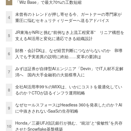
「Wiz Base」で最大70%の工数短縮
未曾有のトレンドが押し寄せる今、ガートナーの専門家が
4
重圧に悩むセキュリティリーダーへ送るアドバイス
JR東海がNRIと挑む“前例なき上流工程変革” リニア構想を
5
支えるAI活用と変化に適応できる組織設計
財務・会計DXは、なぜ経営判断につながらないのか BI導
6
入でも予実差異の説明に終始……変革の要諦は
みずほ証券が自律型AIエンジニア「Devin」でIT人材不足解
7
消へ 国内大手金融初の大規模導入に
全社AI活用率99％のMIXIは、いかにコストを最適化してい
8
るのか？CTOが語るインフラ運用戦略
なぜセールスフォースはHeadless 360を発表したのか？AI
9
に中抜きされないSaaSの生存戦略
Honda／三菱UFJ信託銀行が挑む、“統治”と“俊敏性”を共存
10
させたSnowflake基盤構築