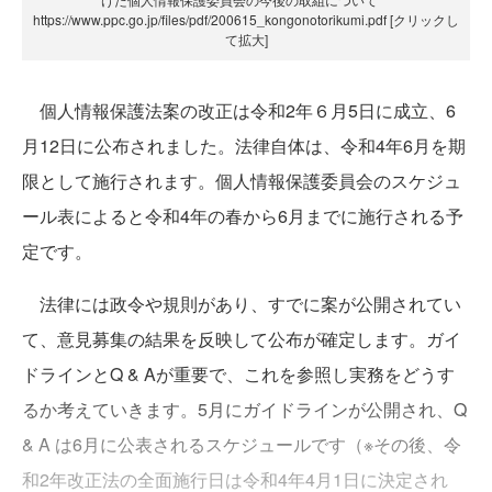
https://www.ppc.go.jp/files/pdf/200615_kongonotorikumi.pdf [クリックし
て拡大]
個人情報保護法案の改正は令和2年６月5日に成立、6
月12日に公布されました。法律自体は、令和4年6月を期
限として施行されます。個人情報保護委員会のスケジュ
ール表によると令和4年の春から6月までに施行される予
定です。
法律には政令や規則があり、すでに案が公開されてい
て、意見募集の結果を反映して公布が確定します。ガイ
ドラインとQ & Aが重要で、これを参照し実務をどうす
るか考えていきます。5月にガイドラインが公開され、Q
& A は6月に公表されるスケジュールです（※その後、令
和2年改正法の全面施行日は令和4年4月1日に決定され