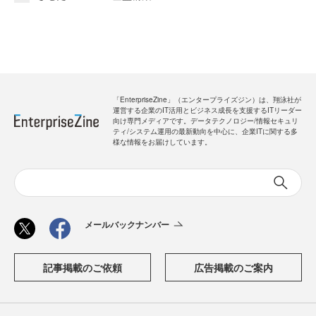
「EnterpriseZine」（エンタープライズジン）は、翔泳社が
運営する企業のIT活用とビジネス成長を支援するITリーダー
向け専門メディアです。データテクノロジー/情報セキュリ
ティ/システム運用の最新動向を中心に、企業ITに関する多
様な情報をお届けしています。
メールバックナンバー
記事掲載のご依頼
広告掲載のご案内