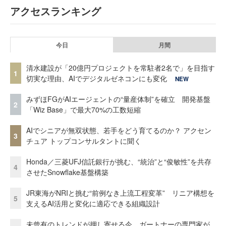
アクセスランキング
今日
月間
清水建設が「20億円プロジェクトを常駐者2名で」を目指す
1
切実な理由、AIでデジタルゼネコンにも変化
NEW
みずほFGがAIエージェントの“量産体制”を確立 開発基盤
2
「Wiz Base」で最大70%の工数短縮
AIでシニアが無双状態、若手をどう育てるのか？ アクセン
3
チュア トップコンサルタントに聞く
Honda／三菱UFJ信託銀行が挑む、“統治”と“俊敏性”を共存
4
させたSnowflake基盤構築
JR東海がNRIと挑む“前例なき上流工程変革” リニア構想を
5
支えるAI活用と変化に適応できる組織設計
未曾有のトレンドが押し寄せる今、ガートナーの専門家が