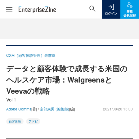
新規
ログイン
会員登録
CXM（顧客体験管理）最前線
データと顧客体験で成長する米国の
ヘルスケア市場：Walgreensと
Veevaの戦略
Vol.1
Adobe Comms
[著] /
京部康男 (編集部)
[編]
2021/08/20 15:00
顧客体験
アドビ