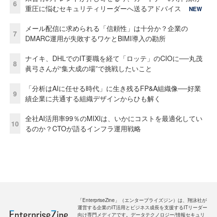
6
重圧に悩むセキュリティリーダーへ送るアドバイス
NEW
メール配信に求められる「信頼性」は十分か？企業の
7
DMARC運用が失敗するワケとBIMI導入の勘所
ナイキ、DHLでのIT要職を経て「ロッテ」のCIOに──丸茂
8
眞弓さんが“集大成の場”で挑戦したいこと
「分析はAIに任せる時代」に生き残るFP&A組織像──好業
9
績企業に共通する組織デザインからひも解く
全社AI活用率99％のMIXIは、いかにコストを最適化してい
10
るのか？CTOが語るインフラ運用戦略
「EnterpriseZine」（エンタープライズジン）は、翔泳社が
運営する企業のIT活用とビジネス成長を支援するITリーダー
向け専門メディアです。データテクノロジー/情報セキュリ