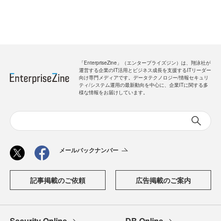
「EnterpriseZine」（エンタープライズジン）は、翔泳社が
運営する企業のIT活用とビジネス成長を支援するITリーダー
向け専門メディアです。データテクノロジー/情報セキュリ
ティ/システム運用の最新動向を中心に、企業ITに関する多
様な情報をお届けしています。
メールバックナンバー
記事掲載のご依頼
広告掲載のご案内
Security Online
DB Online