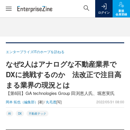
新規
ログイン
会員登録
エンタープライズITのホープを訪ねる
なぜ2人はアナログな不動産業界で
DXに挑戦するのか 法改正で注目高
まる業界の現況とは
【第6回】GA technologies Group 田渕恵人氏、堀恵実氏
岡本 拓也（編集部）
[著] /
丸毛透
[写]
2022/05/31 08:00
AI
DX
不動産テック