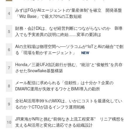
みずほFGがAIエージェントの“量産体制”を確立 開発基盤
4
「Wiz Base」で最大70%の工数短縮
財務・会計DXは、なぜ経営判断につながらないのか BI導
5
入でも予実差異の説明に終始……変革の要諦は
AIの主戦場は物理空間へ──ソラコムが“IoTとAIの融合”で創
6
る「現場を動かすエージェント」
NEW
Honda／三菱UFJ信託銀行が挑む、“統治”と“俊敏性”を共存
7
させたSnowflake基盤構築
メール配信に求められる「信頼性」は十分か？企業の
8
DMARC運用が失敗するワケとBIMI導入の勘所
全社AI活用率99％のMIXIは、いかにコストを最適化してい
9
るのか？CTOが語るインフラ運用戦略
JR東海がNRIと挑む“前例なき上流工程変革” リニア構想を
10
支えるAI活用と変化に適応できる組織設計