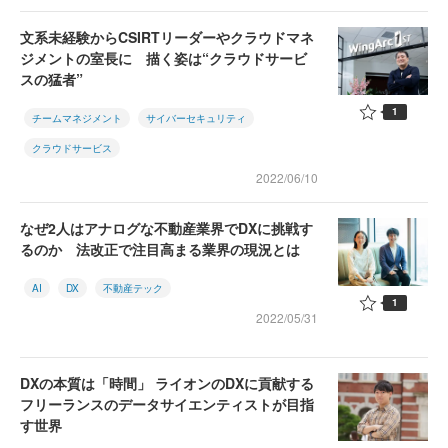
文系未経験からCSIRTリーダーやクラウドマネ
ジメントの室長に 描く姿は“クラウドサービ
スの猛者”
1
チームマネジメント
サイバーセキュリティ
クラウドサービス
2022/06/10
なぜ2人はアナログな不動産業界でDXに挑戦す
るのか 法改正で注目高まる業界の現況とは
AI
DX
不動産テック
1
2022/05/31
DXの本質は「時間」 ライオンのDXに貢献する
フリーランスのデータサイエンティストが目指
す世界