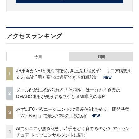
アクセスランキング
今日
月間
JR東海がNRIと挑む“前例なき上流工程変革” リニア構想を
1
支えるAI活用と変化に適応できる組織設計
NEW
メール配信に求められる「信頼性」は十分か？企業の
2
DMARC運用が失敗するワケとBIMI導入の勘所
みずほFGがAIエージェントの“量産体制”を確立 開発基盤
3
「Wiz Base」で最大70%の工数短縮
NEW
AIでシニアが無双状態、若手をどう育てるのか？ アクセン
4
チュア トップコンサルタントに聞く