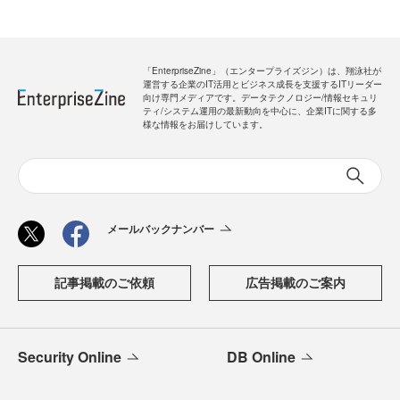
「EnterpriseZine」（エンタープライズジン）は、翔泳社が
運営する企業のIT活用とビジネス成長を支援するITリーダー
向け専門メディアです。データテクノロジー/情報セキュリ
ティ/システム運用の最新動向を中心に、企業ITに関する多
様な情報をお届けしています。
メールバックナンバー
記事掲載のご依頼
広告掲載のご案内
Security Online
DB Online