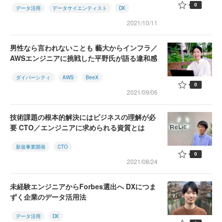
0
データ活用
データサイエンティスト
DX
2021/10/11
男性なら言われないことも 藝大からインフラ／
AWSエンジニアに挑戦した平野氏が語る違和感
ダイバーシティ
AWS
BeeX
0
2021/09/06
技術課題の根本的解決にはビジネスの理解が必
要 CTO／エンジニアに求められる資質とは
新規事業開発
CTO
0
2021/08/24
未経験エンジニアからForbes選出へ DXにつま
ずく企業のデータ活用法
データ活用
DX