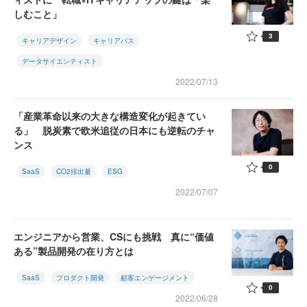
しむこと」
3
キャリアデザイン
キャリアパス
データサイエンティスト
2022/07/13
「産業革命以来の大きな構造変化が起きてい
る」 脱炭素で欧米追従の日本にも逆転のチャ
ンス
0
SaaS
CO2排出量
ESG
2022/07/07
エンジニアから営業、CSにも挑戦 真に“価値
ある”製品開発の在り方とは
SaaS
プロダクト開発
顧客エンゲージメント
0
2022/06/28