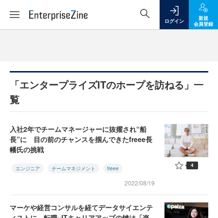
新規
ログイン
会員登録
「エンタープライズITのホープを訪ねる」一
覧
入社2年でチームマネージャーに抜擢され“船
長”に 目の前のチャンスを掴んできたfreee長
幡氏の挑戦
4
エンジニア
チームマネジメント
freee
2022/08/19
マーケや経営コンサルを経てデータサイエンテ
ィストに 転職×ITキャリアアップの鍵は「楽