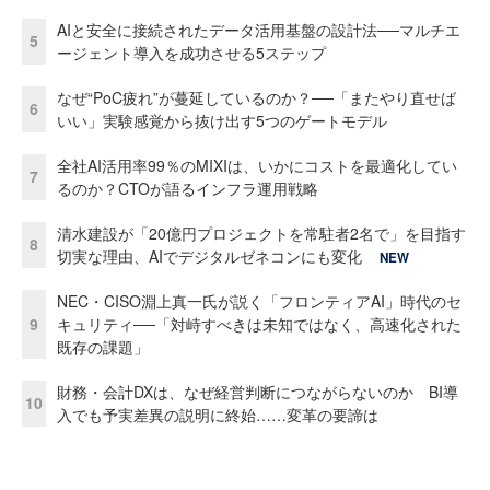
AIと安全に接続されたデータ活用基盤の設計法──マルチエ
5
ージェント導入を成功させる5ステップ
なぜ“PoC疲れ”が蔓延しているのか？──「またやり直せば
6
いい」実験感覚から抜け出す5つのゲートモデル
全社AI活用率99％のMIXIは、いかにコストを最適化してい
7
るのか？CTOが語るインフラ運用戦略
清水建設が「20億円プロジェクトを常駐者2名で」を目指す
8
切実な理由、AIでデジタルゼネコンにも変化
NEW
NEC・CISO淵上真一氏が説く「フロンティアAI」時代のセ
9
キュリティ──「対峙すべきは未知ではなく、高速化された
既存の課題」
財務・会計DXは、なぜ経営判断につながらないのか BI導
10
入でも予実差異の説明に終始……変革の要諦は