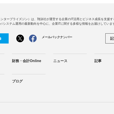
Zine」（エンタープライズジン）は、翔泳社が運営する企業のIT活用とビジネス成長を支
ィ/システム運用の最新動向を中心に、企業ITに関する多様な情報をお届けしていま
メールバックナンバー
記
録
財務・会計Online
ニュース
記事
ブログ