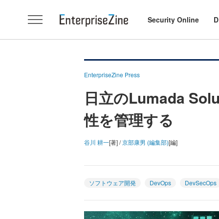
Security Online
D
EnterpriseZine Press
日立のLumada S
性を管理する
谷川 耕一
[著] /
京部康男 (編集部)
[編]
ソフトウェア開発
DevOps
DevSecOps