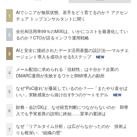
AIでシニアが無双状態、若手をどう育てるのか？ アクセン
1
チュア トップコンサルタントに聞く
全社AI活用率99％のMIXIは、いかにコストを最適化してい
2
るのか？CTOが語るインフラ運用戦略
AIと安全に接続されたデータ活用基盤の設計法──マルチエ
3
ージェント導入を成功させる5ステップ
NEW
メール配信に求められる「信頼性」は十分か？企業の
4
DMARC運用が失敗するワケとBIMI導入の勘所
なぜ“PoC疲れ”が蔓延しているのか？──「またやり直せば
5
いい」実験感覚から抜け出す5つのゲートモデル
NEW
財務・会計DXは、なぜ経営判断につながらないのか BI導
6
入でも予実差異の説明に終始……変革の要諦は
なぜ「リアルタイム分析」は広がらなかったのか 技術よ
7
りも根深い、“組織の壁”