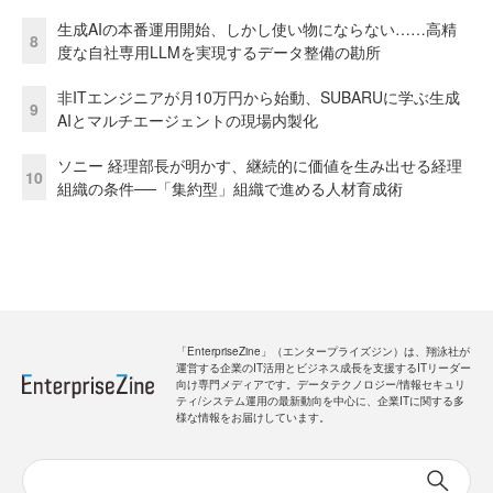
生成AIの本番運用開始、しかし使い物にならない……高精
8
度な自社専用LLMを実現するデータ整備の勘所
非ITエンジニアが月10万円から始動、SUBARUに学ぶ生成
9
AIとマルチエージェントの現場内製化
ソニー 経理部長が明かす、継続的に価値を生み出せる経理
10
組織の条件──「集約型」組織で進める人材育成術
「EnterpriseZine」（エンタープライズジン）は、翔泳社が
運営する企業のIT活用とビジネス成長を支援するITリーダー
向け専門メディアです。データテクノロジー/情報セキュリ
ティ/システム運用の最新動向を中心に、企業ITに関する多
様な情報をお届けしています。