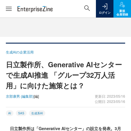
新規
ログイン
会員登録
生成AIの企業活用
日立製作所、Generative AIセンター
で生成AI推進 「グループ32万人活
用」に向けた施策とは？
京部康男 (編集部)
[編]
更新日: 2023/05/16
公開日: 2023/05/16
AI
SAS
生成系AI
日立製作所は「Generative AIセンター」の設立を発表。3月