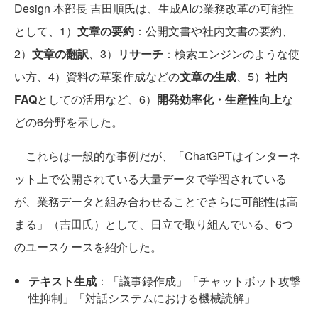
Design 本部長 吉田順氏は、生成AIの業務改革の可能性
として、1）
文章の要約
：公開文書や社内文書の要約、
2）
文章の翻訳
、3）
リサーチ
：検索エンジンのような使
い方、4）資料の草案作成などの
文章の生成
、5）
社内
FAQ
としての活用など、6）
開発効率化・生産性向上
な
どの6分野を示した。
これらは一般的な事例だが、「ChatGPTはインターネ
ット上で公開されている大量データで学習されている
が、業務データと組み合わせることでさらに可能性は高
まる」（吉田氏）として、日立で取り組んでいる、6つ
のユースケースを紹介した。
テキスト生成
：「議事録作成」「チャットボット攻撃
性抑制」「対話システムにおける機械読解」