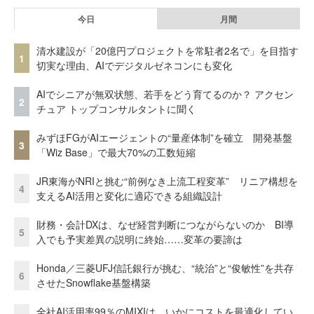
今日
月間
清水建設が「20億円プロジェクトを常駐者2名で」を目指す
1
切実な理由、AIでデジタルゼネコンにも変化
AIでシニアが無双状態、若手をどう育てるのか？ アクセン
2
チュア トップコンサルタントに聞く
みずほFGがAIエージェントの“量産体制”を確立 開発基盤
3
「Wiz Base」で最大70%の工数短縮
JR東海がNRIと挑む“前例なき上流工程変革” リニア構想を
4
支えるAI活用と変化に適応できる組織設計
財務・会計DXは、なぜ経営判断につながらないのか BI導
5
入でも予実差異の説明に終始……変革の要諦は
Honda／三菱UFJ信託銀行が挑む、“統治”と“俊敏性”を共存
6
させたSnowflake基盤構築
全社AI活用率99％のMIXIは、いかにコストを最適化してい