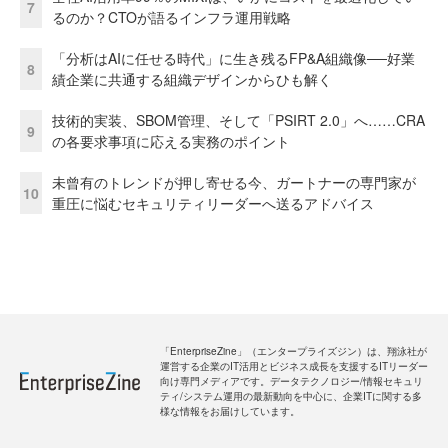
7
るのか？CTOが語るインフラ運用戦略
「分析はAIに任せる時代」に生き残るFP&A組織像──好業
8
績企業に共通する組織デザインからひも解く
技術的実装、SBOM管理、そして「PSIRT 2.0」へ……CRA
9
の各要求事項に応える実務のポイント
未曾有のトレンドが押し寄せる今、ガートナーの専門家が
10
重圧に悩むセキュリティリーダーへ送るアドバイス
「EnterpriseZine」（エンタープライズジン）は、翔泳社が
運営する企業のIT活用とビジネス成長を支援するITリーダー
向け専門メディアです。データテクノロジー/情報セキュリ
ティ/システム運用の最新動向を中心に、企業ITに関する多
様な情報をお届けしています。