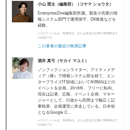
小山 奨太（編集部）（コヤマ ショウタ）
EnterpriseZine編集部所属。製造小売業の情
報システム部門で運用保守、DX推進などを
経験。
※プロフィールは、執筆時点、または直近の記事の寄稿時点で
の内容です
この著者の最近の執筆記事
酒井 真弓（サカイ マユミ）
ノンフィクションライター。アイティメデ
ィア（株）で情報システム部を経て、エン
タープライズIT領域において年間60ほどの
イベントを企画。2018年、フリーに転向。
現在は記者、広報、イベント企画、マネー
ジャーとして、行政から民間まで幅広く記
事執筆、企画運営に奔走している。日本初
となるGoogle C...
※プロフィールは、執筆時点、または直近の記事の寄稿時点で
の内容です