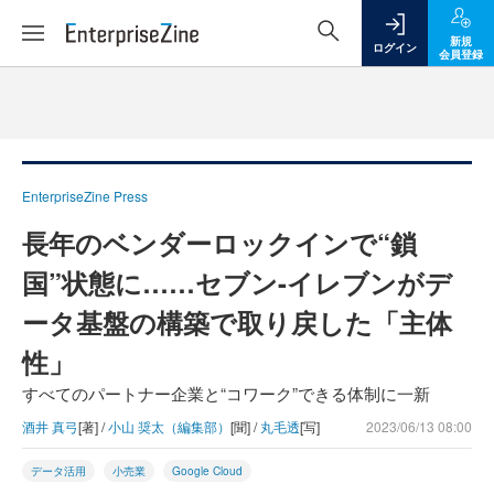
新規
ログイン
会員登録
EnterpriseZine Press
長年のベンダーロックインで“鎖
国”状態に……セブン-イレブンがデ
ータ基盤の構築で取り戻した「主体
性」
すべてのパートナー企業と“コワーク”できる体制に一新
酒井 真弓
[著] /
小山 奨太（編集部）
[聞] /
丸毛透
[写]
2023/06/13 08:00
データ活用
小売業
Google Cloud