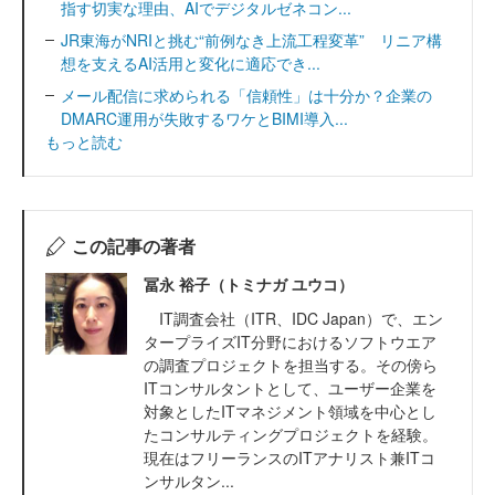
指す切実な理由、AIでデジタルゼネコン...
JR東海がNRIと挑む“前例なき上流工程変革” リニア構
想を支えるAI活用と変化に適応でき...
メール配信に求められる「信頼性」は十分か？企業の
DMARC運用が失敗するワケとBIMI導入...
もっと読む
この記事の著者
冨永 裕子（トミナガ ユウコ）
IT調査会社（ITR、IDC Japan）で、エン
タープライズIT分野におけるソフトウエア
の調査プロジェクトを担当する。その傍ら
ITコンサルタントとして、ユーザー企業を
対象としたITマネジメント領域を中心とし
たコンサルティングプロジェクトを経験。
現在はフリーランスのITアナリスト兼ITコ
ンサルタン...