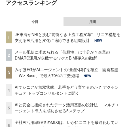
アクセスランキング
今日
月間
JR東海がNRIと挑む“前例なき上流工程変革” リニア構想を
1
支えるAI活用と変化に適応できる組織設計
NEW
メール配信に求められる「信頼性」は十分か？企業の
2
DMARC運用が失敗するワケとBIMI導入の勘所
みずほFGがAIエージェントの“量産体制”を確立 開発基盤
3
「Wiz Base」で最大70%の工数短縮
NEW
AIでシニアが無双状態、若手をどう育てるのか？ アクセン
4
チュア トップコンサルタントに聞く
AIと安全に接続されたデータ活用基盤の設計法──マルチエ
5
ージェント導入を成功させる5ステップ
全社AI活用率99％のMIXIは、いかにコストを最適化してい
6