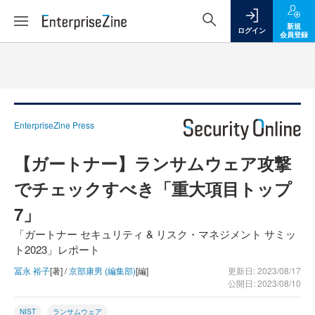
新規
ログイン
会員登録
EnterpriseZine Press
【ガートナー】ランサムウェア攻撃
でチェックすべき「重大項目トップ
7」
「ガートナー セキュリティ & リスク・マネジメント サミッ
ト2023」レポート
冨永 裕子
[著] /
京部康男 (編集部)
[編]
更新日: 2023/08/17
公開日: 2023/08/10
NIST
ランサムウェア