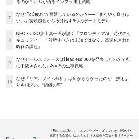
るのか？CTOが語るインフラ運用戦略
なぜ“PoC疲れ”が蔓延しているのか？──「またやり直せば
7
いい」実験感覚から抜け出す5つのゲートモデル
NEC・CISO淵上真一氏が説く「フロンティアAI」時代のセ
8
キュリティ──「対峙すべきは未知ではなく、高速化された
既存の課題」
なぜセールスフォースはHeadless 360を発表したのか？AI
9
に中抜きされないSaaSの生存戦略
なぜ「リアルタイム分析」は広がらなかったのか 技術よ
10
りも根深い、“組織の壁”
「EnterpriseZine」（エンタープライズジン）は、翔泳社が
運営する企業のIT活用とビジネス成長を支援するITリーダー