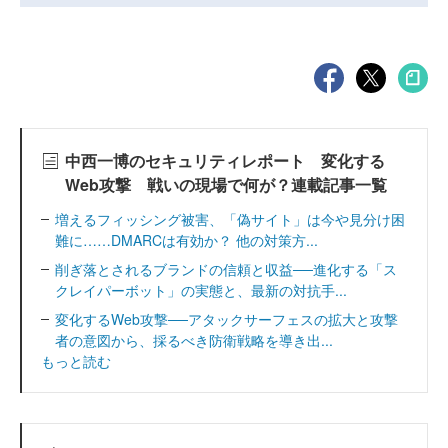
中西一博のセキュリティレポート 変化する
Web攻撃 戦いの現場で何が？連載記事一覧
増えるフィッシング被害、「偽サイト」は今や見分け困
難に……DMARCは有効か？ 他の対策方...
削ぎ落とされるブランドの信頼と収益──進化する「ス
クレイパーボット」の実態と、最新の対抗手...
変化するWeb攻撃──アタックサーフェスの拡大と攻撃
者の意図から、採るべき防衛戦略を導き出...
もっと読む