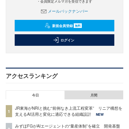
・会員限定メルマガを受信できます
メールバックナンバー
新規会員登録
無料
ログイン
アクセスランキング
今日
月間
JR東海がNRIと挑む“前例なき上流工程変革” リニア構想を
1
支えるAI活用と変化に適応できる組織設計
NEW
みずほFGがAIエージェントの“量産体制”を確立 開発基盤
2