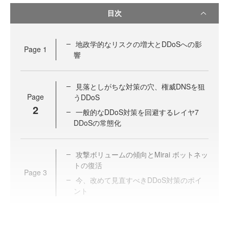
目次
地政学的なリスクの増大とDDoSへの影
Page
1
響
見落としがちな対策の穴、権威DNSを狙
Page
うDDoS
2
一般的なDDoS対策を回避するレイヤ7
DDoSの常態化
攻撃ボリュームの傾向とMirai ボットネッ
トの復活
Page
3
今、改めて見直すべきDDoS対策のポイ
ント