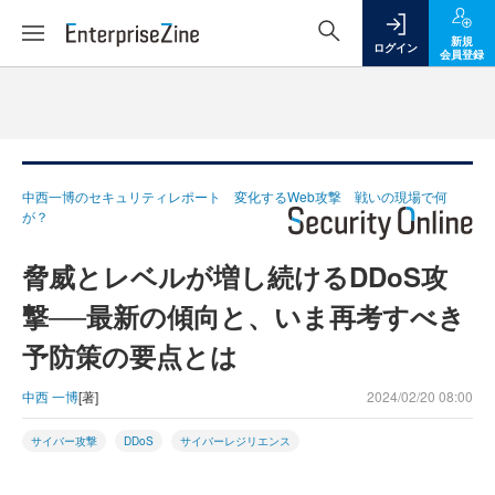
新規
ログイン
会員登録
中西一博のセキュリティレポート 変化するWeb攻撃 戦いの現場で何
が？
脅威とレベルが増し続けるDDoS攻
撃──最新の傾向と、いま再考すべき
予防策の要点とは
中西 一博
[著]
2024/02/20 08:00
サイバー攻撃
DDoS
サイバーレジリエンス