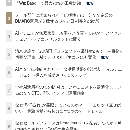
「Wiz Base」で最大70%の工数短縮
NEW
メール配信に求められる「信頼性」は十分か？企業の
3
DMARC運用が失敗するワケとBIMI導入の勘所
AIでシニアが無双状態、若手をどう育てるのか？ アクセン
4
チュア トップコンサルタントに聞く
清水建設が「20億円プロジェクトを常駐者2名で」を目指す
5
切実な理由、AIでデジタルゼネコンにも変化
NEW
AIと安全に接続されたデータ活用基盤の設計法──マルチエ
6
ージェント導入を成功させる5ステップ
全社AI活用率99％のMIXIは、いかにコストを最適化してい
7
るのか？CTOが語るインフラ運用戦略
なぜ“PoC疲れ”が蔓延しているのか？──「またやり直せば
8
いい」実験感覚から抜け出す5つのゲートモデル
なぜセールスフォースはHeadless 360を発表したのか？AI
9
に中抜きされないSaaSの生存戦略