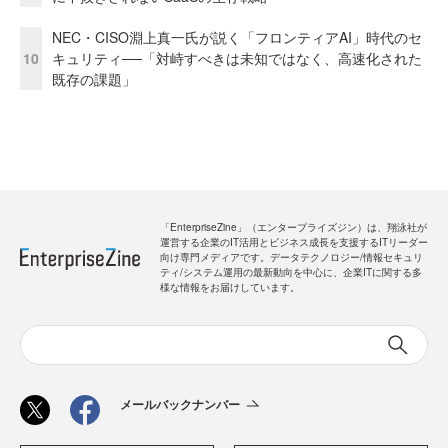
NEC・CISO淵上真一氏が説く「フロンティアAI」時代のセ
10
キュリティ──「対峙すべきは未知ではなく、高速化された
既存の課題」
「EnterpriseZine」（エンタープライズジン）は、翔泳社が
運営する企業のIT活用とビジネス成長を支援するITリーダー
向け専門メディアです。データテクノロジー/情報セキュリ
ティ/システム運用の最新動向を中心に、企業ITに関する多
様な情報をお届けしています。
メールバックナンバー