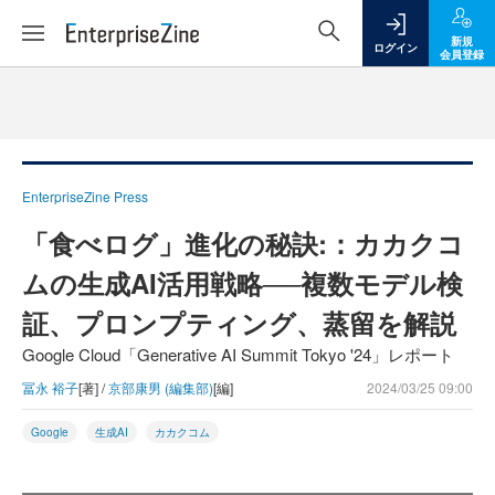
新規
ログイン
会員登録
EnterpriseZine Press
「食べログ」進化の秘訣:：カカクコ
ムの生成AI活用戦略──複数モデル検
証、プロンプティング、蒸留を解説
Google Cloud「Generative AI Summit Tokyo '24」レポート
冨永 裕子
[著] /
京部康男 (編集部)
[編]
2024/03/25 09:00
Google
生成AI
カカクコム