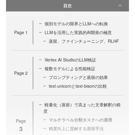
目次
個別モデルの限界とLLMへの転換
Page
1
LLMを活用した実践的AI開発の極意
蒸留、ファインチューニング、RLHF
Vertex AI StudioのLLM検証
複数モデルによる性能検証
Page
2
プロンプティングと蒸留の効果
text-unicornとtext-bisonの比較
軽量化（蒸留）で高まった文章解釈の精
度
マルチラベル分類タスクへの適用
Page
3
精度向上に貢献する蒸留手法