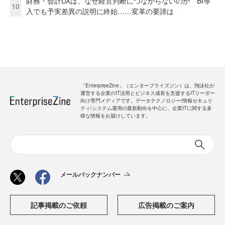
財務・会計DXは、なぜ経営判断につながらないのか BI導
10
入でも予実差異の説明に終始……変革の要諦は
「EnterpriseZine」（エンタープライズジン）は、翔泳社が
運営する企業のIT活用とビジネス成長を支援するITリーダー
向け専門メディアです。データテクノロジー/情報セキュリ
ティ/システム運用の最新動向を中心に、企業ITに関する多
様な情報をお届けしています。
メールバックナンバー
記事掲載のご依頼
広告掲載のご案内