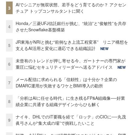
AIでシニアが無双状態、若手をどう育てるのか？ アクセン
3
チュア トップコンサルタントに聞く
Honda／三菱UFJ信託銀行が挑む、“統治”と“俊敏性”を共存
4
させたSnowflake基盤構築
JR東海がNRIと挑む“前例なき上流工程変革” リニア構想を
5
支えるAI活用と変化に適応できる組織設計
NEW
未曾有のトレンドが押し寄せる今、ガートナーの専門家が
6
重圧に悩むセキュリティリーダーへ送るアドバイス
NEW
メール配信に求められる「信頼性」は十分か？企業の
7
DMARC運用が失敗するワケとBIMI導入の勘所
「分析はAIに任せる時代」に生き残るFP&A組織像──好業
8
績企業に共通する組織デザインからひも解く
ナイキ、DHLでのIT要職を経て「ロッテ」のCIOに──丸茂
9
眞弓さんが“集大成の場”で挑戦したいこと