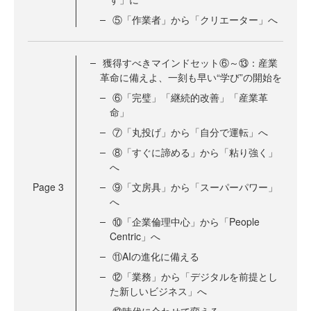
⑤「作業者」から「クリエーター」へ
獲得すべきマインドセット⑥～⑬：産業
革命に備えよ、一刻も早い“学び”の開始を
⑥「完璧」「継続的改善」「産業革
命」
⑦「丸投げ」から「自分で運転」へ
⑧「すぐに諦める」から「粘り強く」
へ
Page
3
⑨「文房具」から「スーパーパワー」
へ
⑩「企業倫理中心」から「People
Centric」へ
⑪AIの進化に備える
⑫「業務」から「デジタルを前提とし
た新しいビジネス」へ