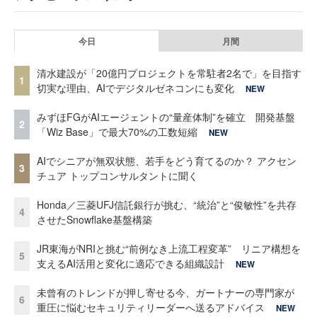
今日
月間
清水建設が「20億円プロジェクトを常駐者2名で」を目指す
1
切実な理由、AIでデジタルゼネコンにも変化
NEW
みずほFGがAIエージェントの“量産体制”を確立 開発基盤
2
「Wiz Base」で最大70%の工数短縮
NEW
AIでシニアが無双状態、若手をどう育てるのか？ アクセン
3
チュア トップコンサルタントに聞く
Honda／三菱UFJ信託銀行が挑む、“統治”と“俊敏性”を共存
4
させたSnowflake基盤構築
JR東海がNRIと挑む“前例なき上流工程変革” リニア構想を
5
支えるAI活用と変化に適応できる組織設計
NEW
未曾有のトレンドが押し寄せる今、ガートナーの専門家が
6
重圧に悩むセキュリティリーダーへ送るアドバイス
NEW