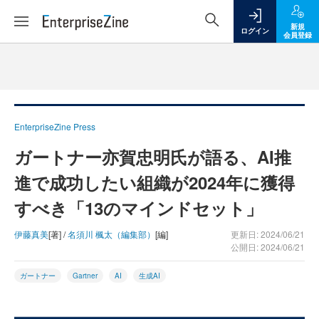
新規
ログイン
会員登録
EnterpriseZine Press
ガートナー亦賀忠明氏が語る、AI推
進で成功したい組織が2024年に獲得
すべき「13のマインドセット」
伊藤真美
[著] /
名須川 楓太（編集部）
[編]
更新日: 2024/06/21
公開日: 2024/06/21
ガートナー
Gartner
AI
生成AI