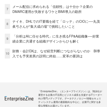
メール配信に求められる「信頼性」は十分か？企業の
7
DMARC運用が失敗するワケとBIMI導入の勘所
ナイキ、DHLでのIT要職を経て「ロッテ」のCIOに──丸茂
8
眞弓さんが“集大成の場”で挑戦したいこと
「分析はAIに任せる時代」に生き残るFP&A組織像──好業
9
績企業に共通する組織デザインからひも解く
財務・会計DXは、なぜ経営判断につながらないのか BI導
10
入でも予実差異の説明に終始……変革の要諦は
「EnterpriseZine」（エンタープライズジン）は、翔泳社が
運営する企業のIT活用とビジネス成長を支援するITリーダー
向け専門メディアです。データテクノロジー/情報セキュリ
ティ/システム運用の最新動向を中心に、企業ITに関する多
様な情報をお届けしています。