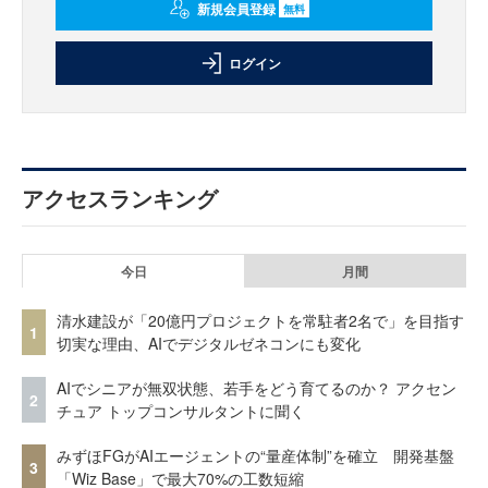
新規会員登録
無料
ログイン
アクセスランキング
今日
月間
清水建設が「20億円プロジェクトを常駐者2名で」を目指す
1
切実な理由、AIでデジタルゼネコンにも変化
AIでシニアが無双状態、若手をどう育てるのか？ アクセン
2
チュア トップコンサルタントに聞く
みずほFGがAIエージェントの“量産体制”を確立 開発基盤
3
「Wiz Base」で最大70%の工数短縮