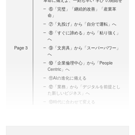
革命に備えよ、一刻も早い“学び”の開始を
⑥「完璧」「継続的改善」「産業革
命」
⑦「丸投げ」から「自分で運転」へ
⑧「すぐに諦める」から「粘り強く」
へ
Page
3
⑨「文房具」から「スーパーパワー」
へ
⑩「企業倫理中心」から「People
Centric」へ
⑪AIの進化に備える
⑫「業務」から「デジタルを前提とし
た新しいビジネス」へ
⑬時代に合わせて変える