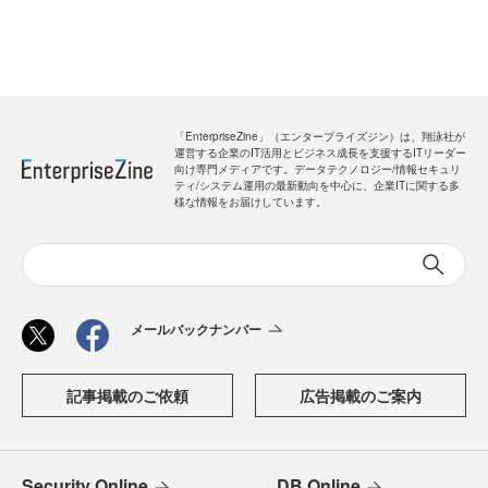
「EnterpriseZine」（エンタープライズジン）は、翔泳社が
運営する企業のIT活用とビジネス成長を支援するITリーダー
向け専門メディアです。データテクノロジー/情報セキュリ
ティ/システム運用の最新動向を中心に、企業ITに関する多
様な情報をお届けしています。
メールバックナンバー
記事掲載のご依頼
広告掲載のご案内
Security Online
DB Online