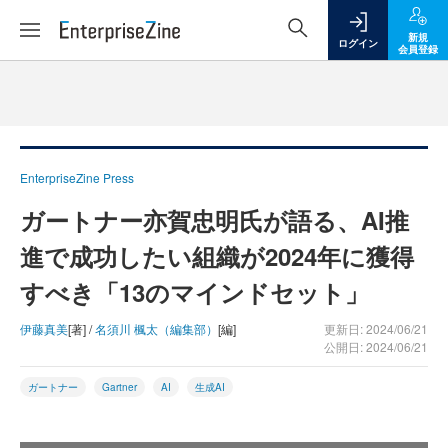
新規
ログイン
会員登録
EnterpriseZine Press
ガートナー亦賀忠明氏が語る、AI推
進で成功したい組織が2024年に獲得
すべき「13のマインドセット」
伊藤真美
[著] /
名須川 楓太（編集部）
[編]
更新日: 2024/06/21
公開日: 2024/06/21
ガートナー
Gartner
AI
生成AI