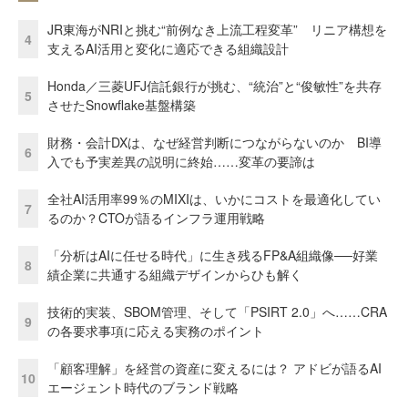
JR東海がNRIと挑む“前例なき上流工程変革” リニア構想を
4
支えるAI活用と変化に適応できる組織設計
Honda／三菱UFJ信託銀行が挑む、“統治”と“俊敏性”を共存
5
させたSnowflake基盤構築
財務・会計DXは、なぜ経営判断につながらないのか BI導
6
入でも予実差異の説明に終始……変革の要諦は
全社AI活用率99％のMIXIは、いかにコストを最適化してい
7
るのか？CTOが語るインフラ運用戦略
「分析はAIに任せる時代」に生き残るFP&A組織像──好業
8
績企業に共通する組織デザインからひも解く
技術的実装、SBOM管理、そして「PSIRT 2.0」へ……CRA
9
の各要求事項に応える実務のポイント
「顧客理解」を経営の資産に変えるには？ アドビが語るAI
10
エージェント時代のブランド戦略