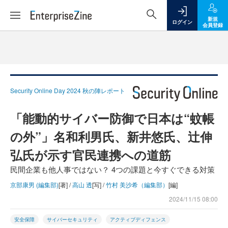
新規
ログイン
会員登録
Security Online Day 2024 秋の陣レポート
「能動的サイバー防御で日本は“蚊帳
の外”」名和利男氏、新井悠氏、辻伸
弘氏が示す官民連携への道筋
民間企業も他人事ではない？ 4つの課題と今すぐできる対策
京部康男 (編集部)
[著] /
高山 透
[写] /
竹村 美沙希（編集部）
[編]
2024/11/15 08:00
安全保障
サイバーセキュリティ
アクティブディフェンス