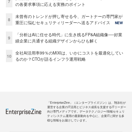
7
の各要求事項に応える実務のポイント
未曾有のトレンドが押し寄せる今、ガートナーの専門家が
8
重圧に悩むセキュリティリーダーへ送るアドバイス
NEW
「分析はAIに任せる時代」に生き残るFP&A組織像──好業
9
績企業に共通する組織デザインからひも解く
全社AI活用率99％のMIXIは、いかにコストを最適化してい
10
るのか？CTOが語るインフラ運用戦略
「EnterpriseZine」（エンタープライズジン）は、翔泳社が
運営する企業のIT活用とビジネス成長を支援するITリーダー
向け専門メディアです。データテクノロジー/情報セキュリ
ティ/システム運用の最新動向を中心に、企業ITに関する多
様な情報をお届けしています。