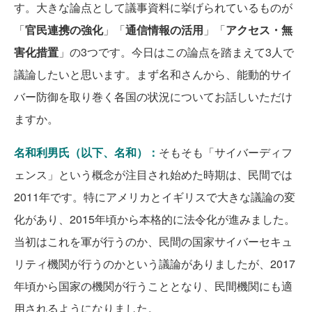
す。大きな論点として議事資料に挙げられているものが
「
官民連携の強化
」「
通信情報の活用
」「
アクセス・無
害化措置
」の3つです。今日はこの論点を踏まえて3人で
議論したいと思います。まず名和さんから、能動的サイ
バー防御を取り巻く各国の状況についてお話しいただけ
ますか。
名和利男氏（以下、名和）：
そもそも「サイバーディフ
ェンス」という概念が注目され始めた時期は、民間では
2011年です。特にアメリカとイギリスで大きな議論の変
化があり、2015年頃から本格的に法令化が進みました。
当初はこれを軍が行うのか、民間の国家サイバーセキュ
リティ機関が行うのかという議論がありましたが、2017
年頃から国家の機関が行うこととなり、民間機関にも適
用されるようになりました。