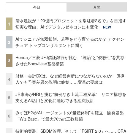
今日
月間
清水建設が「20億円プロジェクトを常駐者2名で」を目指す
1
切実な理由、AIでデジタルゼネコンにも変化
NEW
AIでシニアが無双状態、若手をどう育てるのか？ アクセン
2
チュア トップコンサルタントに聞く
Honda／三菱UFJ信託銀行が挑む、“統治”と“俊敏性”を共存
3
させたSnowflake基盤構築
財務・会計DXは、なぜ経営判断につながらないのか BI導
4
入でも予実差異の説明に終始……変革の要諦は
JR東海がNRIと挑む“前例なき上流工程変革” リニア構想を
5
支えるAI活用と変化に適応できる組織設計
みずほFGがAIエージェントの“量産体制”を確立 開発基盤
6
「Wiz Base」で最大70%の工数短縮
技術的実装、SBOM管理、そして「PSIRT 2.0」へ……CRA