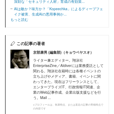
深刻な「セキュリティ人材」育成の有効策...
AIは敵か？味方か？「Kopeechka」によるディープフェ
イク被害、生成AIの悪用事例か...
もっと読む
この記事の著者
京部康男 (編集部)（キョウベヤスオ）
ライター兼エディター。翔泳社
EnterpriseZine／AIdiverには業務委託として
関わる。翔泳社在籍時には各種イベントの
立ち上げやメディア、書籍、イベントに関
わってきた。現在はフリーランスとして、
エンタープライズIT、行政情報IT関連、企
業のWeb記事作成、企業出版支援などを行
う。Mail ...
※プロフィールは、執筆時点、または直近の記事の寄稿時点で
の内容です