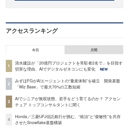
アクセスランキング
今日
月間
清水建設が「20億円プロジェクトを常駐者2名で」を目指す
1
切実な理由、AIでデジタルゼネコンにも変化
NEW
みずほFGがAIエージェントの“量産体制”を確立 開発基盤
2
「Wiz Base」で最大70%の工数短縮
AIでシニアが無双状態、若手をどう育てるのか？ アクセン
3
チュア トップコンサルタントに聞く
Honda／三菱UFJ信託銀行が挑む、“統治”と“俊敏性”を共存
4
させたSnowflake基盤構築