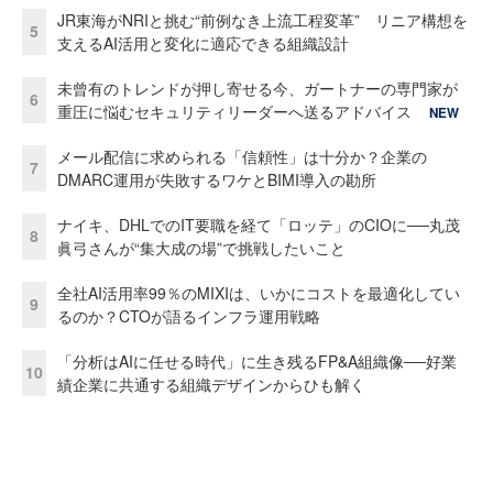
JR東海がNRIと挑む“前例なき上流工程変革” リニア構想を
5
支えるAI活用と変化に適応できる組織設計
未曾有のトレンドが押し寄せる今、ガートナーの専門家が
6
重圧に悩むセキュリティリーダーへ送るアドバイス
NEW
メール配信に求められる「信頼性」は十分か？企業の
7
DMARC運用が失敗するワケとBIMI導入の勘所
ナイキ、DHLでのIT要職を経て「ロッテ」のCIOに──丸茂
8
眞弓さんが“集大成の場”で挑戦したいこと
全社AI活用率99％のMIXIは、いかにコストを最適化してい
9
るのか？CTOが語るインフラ運用戦略
「分析はAIに任せる時代」に生き残るFP&A組織像──好業
10
績企業に共通する組織デザインからひも解く