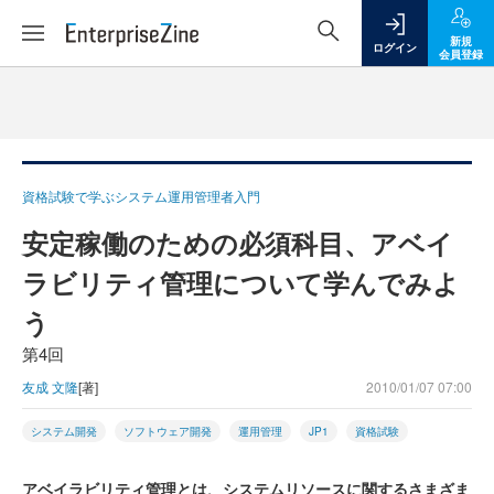
新規
ログイン
会員登録
資格試験で学ぶシステム運用管理者入門
安定稼働のための必須科目、アベイ
ラビリティ管理について学んでみよ
う
第4回
友成 文隆
[著]
2010/01/07 07:00
システム開発
ソフトウェア開発
運用管理
JP1
資格試験
アベイラビリティ管理とは、システムリソースに関するさまざま