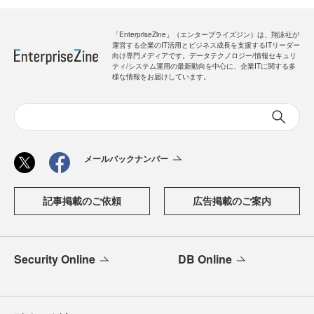
「EnterpriseZine」（エンタープライズジン）は、翔泳社が
運営する企業のIT活用とビジネス成長を支援するITリーダー
向け専門メディアです。データテクノロジー/情報セキュリ
ティ/システム運用の最新動向を中心に、企業ITに関する多
様な情報をお届けしています。
メールバックナンバー
記事掲載のご依頼
広告掲載のご案内
Security Online
DB Online