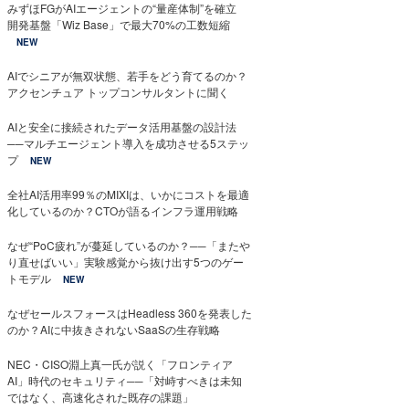
みずほFGがAIエージェントの“量産体制”を確立
開発基盤「Wiz Base」で最大70%の工数短縮
NEW
AIでシニアが無双状態、若手をどう育てるのか？
アクセンチュア トップコンサルタントに聞く
AIと安全に接続されたデータ活用基盤の設計法
──マルチエージェント導入を成功させる5ステッ
プ
NEW
全社AI活用率99％のMIXIは、いかにコストを最適
化しているのか？CTOが語るインフラ運用戦略
なぜ“PoC疲れ”が蔓延しているのか？──「またや
り直せばいい」実験感覚から抜け出す5つのゲー
トモデル
NEW
なぜセールスフォースはHeadless 360を発表した
のか？AIに中抜きされないSaaSの生存戦略
NEC・CISO淵上真一氏が説く「フロンティア
AI」時代のセキュリティ──「対峙すべきは未知
ではなく、高速化された既存の課題」