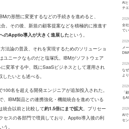
AI
チエ
をIBMの形態に変更するなどの手続きを進めると、
2026
全社
BMに統合。その後、新規の顧客提案などを積極的に推進す
てい
へのApptio導入が大きく進展した
という。
2026
メー
した方法論の普及、それを実現するためのソリューショ
DM
はユニークなものだと塩塚氏。IBMがソフトウェア
2026
スモデルに変革する中、既にSaaSビジネスとして運用され
なぜ
より
吸収したいとも述べる。
2026
ルで100名を超える開発エンジニアが追加投入された。
「顧
るA
で、IBM製品との連携強化・機能統合を進めている
制は統合以前と比較して
約1.5倍にまで拡大
。プリセー
2026
AI
セスの各部門で増員しており、Apptio導入後の利
セン
いう。