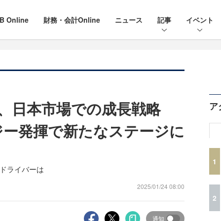
B Online
財務・会計Online
ニュース
記事
イベント
io、日本市場での成長戦略
ア
ジー発揮で新たなステージに
1
のドライバーは
2025/01/24 08:00
2
通知