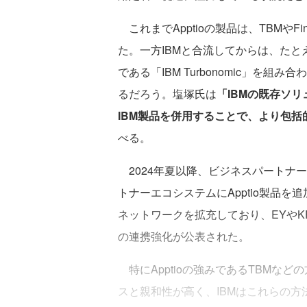
これまでApptioの製品は、TBMや
た。一方IBMと合流してからは、たとえば「
である「IBM Turbonomic」を組
るだろう。塩塚氏は
「IBMの既存ソリ
IBM製品を併用することで、より包括
べる。
2024年夏以降、ビジネスパートナー
トナーエコシステムにApptio製品を
ネットワークを拡充しており、EYや
の連携強化が公表された。
特にApptioの強みであるTBMな
スと親和性が高く、IBMはこれらの