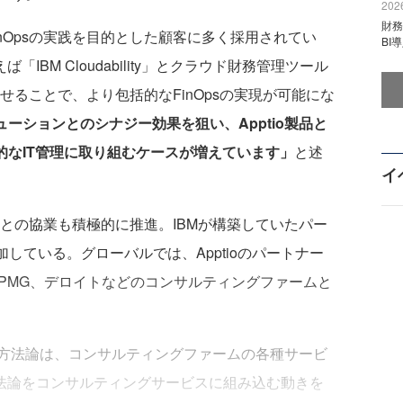
2026
財
FinOpsの実践を目的とした顧客に多く採用されてい
BI
IBM Cloudability」とクラウド財務管理ツール
み合わせることで、より包括的なFinOpsの実現が可能にな
ューションとのシナジー効果を狙い、Apptio製品と
的なIT管理に取り組むケースが増えています」
と述
イ
との協業も積極的に推進。IBMが構築していたパー
追加している。グローバルでは、Apptioのパートナー
KPMG、デロイトなどのコンサルティングファームと
どの方法論は、コンサルティングファームの各種サービ
方法論をコンサルティングサービスに組み込む動きを