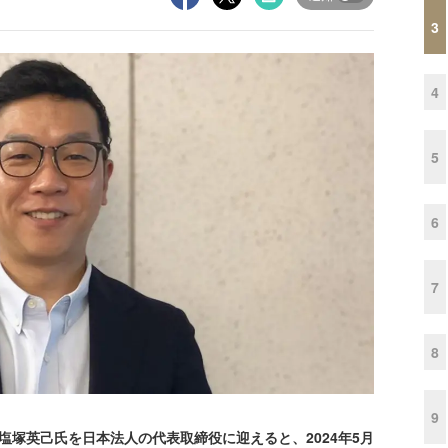
3
4
5
6
7
8
9
1月に塩塚英己氏を日本法人の代表取締役に迎えると、2024年5月