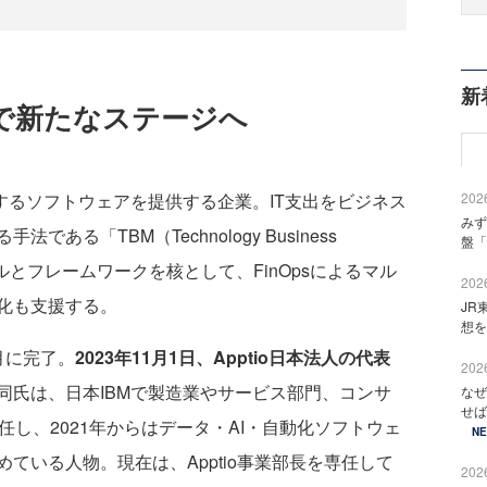
新
統合で新たなステージへ
2026
援するソフトウェアを提供する企業。IT支出をビジネス
みず
る「TBM（Technology Business
盤「
ールとフレームワークを核として、FinOpsによるマル
2026
化も支援する。
JR
想を
月に完了。
2023年11月1日、Apptio日本法人の代表
2026
同氏は、日本IBMで製造業やサービス部門、コンサ
なぜ
せば
任し、2021年からはデータ・AI・自動化ソフトウェ
N
ている人物。現在は、Apptio事業部長を専任して
2026