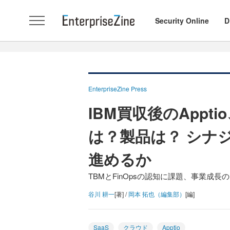
Security Online
D
EnterpriseZine Press
IBM買収後のAppt
は？製品は？ シナ
進めるか
TBMとFinOpsの認知に課題、事業成長
谷川 耕一
[著] /
岡本 拓也（編集部）
[編]
SaaS
クラウド
Apptio