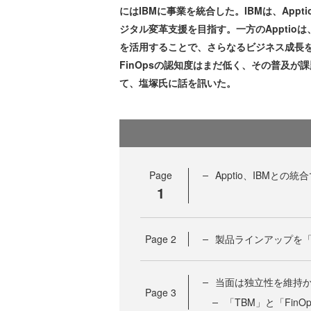
にはIBMに事業を統合した。IBMは、App
ジタル変革支援を目指す。一方のApptio
を活用することで、さらなるビジネス成長を
FinOpsの認知度はまだ低く、その普及が課
て、塩塚氏に話を訊いた。
Page
Apptio、IBMとの
1
Page
2
製品ラインアップを「
当面は独立性を維持か、T
Page
3
「TBM」と「Fin