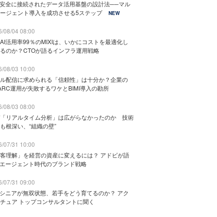
と安全に接続されたデータ活用基盤の設計法──マル
ージェント導入を成功させる5ステップ
NEW
/08/04 08:00
AI活用率99％のMIXIは、いかにコストを最適化し
るのか？CTOが語るインフラ運用戦略
/08/03 10:00
ル配信に求められる「信頼性」は十分か？企業の
ARC運用が失敗するワケとBIMI導入の勘所
/08/03 08:00
「リアルタイム分析」は広がらなかったのか 技術
も根深い、“組織の壁”
/07/31 10:00
客理解」を経営の資産に変えるには？ アドビが語
Iエージェント時代のブランド戦略
/07/31 09:00
でシニアが無双状態、若手をどう育てるのか？ アク
チュア トップコンサルタントに聞く