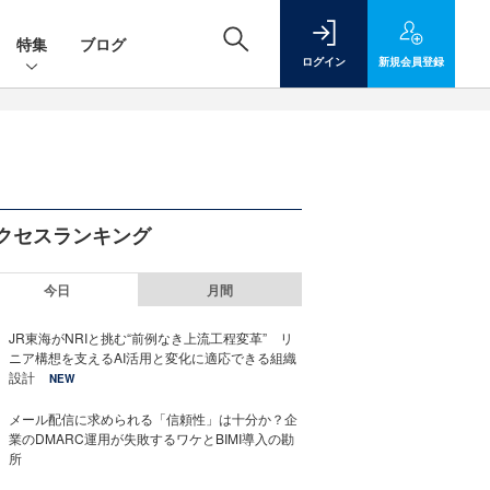
特集
ブログ
ログイン
新規
会員登録
クセスランキング
今日
月間
JR東海がNRIと挑む“前例なき上流工程変革” リ
ニア構想を支えるAI活用と変化に適応できる組織
設計
NEW
メール配信に求められる「信頼性」は十分か？企
業のDMARC運用が失敗するワケとBIMI導入の勘
所