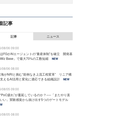
着記事
記事
ニュース
/08/06 09:00
ほFGがAIエージェントの“量産体制”を確立 開発基
Wiz Base」で最大70%の工数短縮
NEW
/08/06 08:00
東海がNRIと挑む“前例なき上流工程変革” リニア構
支えるAI活用と変化に適応できる組織設計
NEW
/08/05 09:00
“PoC疲れ”が蔓延しているのか？──「またやり直
いい」実験感覚から抜け出す5つのゲートモデル
EW
/08/05 08:00