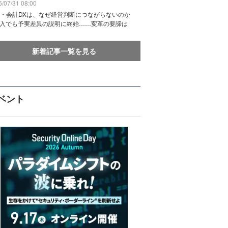
/07/31 08:00
務・会計DXは、なぜ経営判断につながらないのか
導入でも予実差異の説明に終始……変革の要諦は
新着記事一覧を見る
ベント