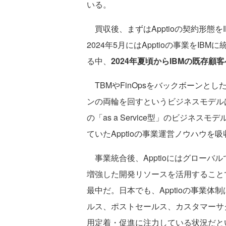
いる。
買収後、まずはApptioの契約形態
2024年5月にはApptioの事業をI
る中、
2024年夏頃からIBMの既存顧客
TBMやFinOpsをバックボーンと
ンの両輪を回すというビジネスモデル
の「as a Service型」のビジネ
ていたApptioの事業運営ノウハウを
事業統合後、Apptioにはグローバ
増強した開発リソースを活用すること
最中だ。日本でも、Apptioの事業体
ルス、ポストセールス、カスタマーサク
用定着・促進に注力している状況だと