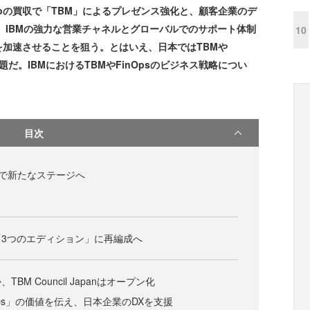
tioの買収で「TBM」によるプレゼンス強化と、顧客企業のデ
は、IBMの強力な営業チャネルとグローバルでのサポート体制
10
加速させることを狙う。とはいえ、日本ではTBMや
題だ。IBMにおけるTBMやFinOpsのビジネス戦略につい
目次
統合で新たなステージへ
3つのエディション」に再編成へ
BM Council Japanはオープン化
Ops」の価値を伝え、日本企業のDXを支援