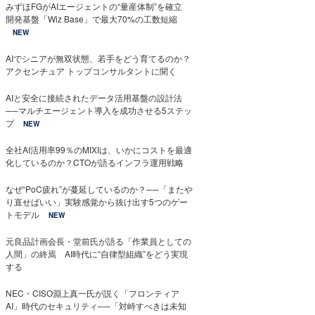
みずほFGがAIエージェントの“量産体制”を確立
開発基盤「Wiz Base」で最大70%の工数短縮
NEW
AIでシニアが無双状態、若手をどう育てるのか？
アクセンチュア トップコンサルタントに聞く
AIと安全に接続されたデータ活用基盤の設計法
──マルチエージェント導入を成功させる5ステッ
プ
NEW
全社AI活用率99％のMIXIは、いかにコストを最適
化しているのか？CTOが語るインフラ運用戦略
なぜ“PoC疲れ”が蔓延しているのか？──「またや
り直せばいい」実験感覚から抜け出す5つのゲー
トモデル
NEW
元良品計画会長・堂前氏が語る「作業員としての
人間」の終焉 AI時代に“自律型組織”をどう実現
する
NEC・CISO淵上真一氏が説く「フロンティア
AI」時代のセキュリティ──「対峙すべきは未知