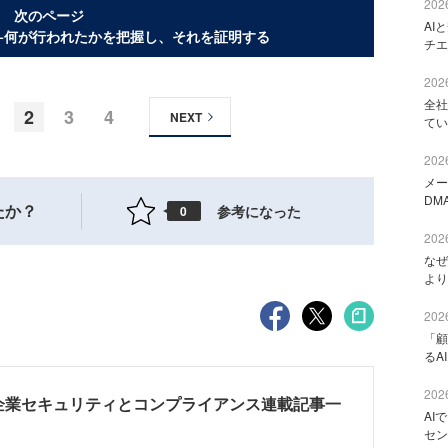
2026
次のページ
AI
−何が行われたかを把握し、それを証明する
チエ
2026
全社
2
3
4
NEXT
てい
2026
メー
DM
たか？
参考になった
0
2026
なぜ
より
2026
「顧
るA
2026
企業セキュリティとコンプライアンス連載記事一
AI
セン