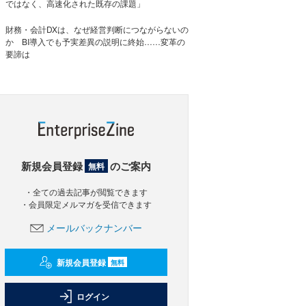
ではなく、高速化された既存の課題」
財務・会計DXは、なぜ経営判断につながらないの
か BI導入でも予実差異の説明に終始……変革の
要諦は
新規会員登録
のご案内
無料
・全ての過去記事が閲覧できます
・会員限定メルマガを受信できます
メールバックナンバー
新規会員登録
無料
ログイン