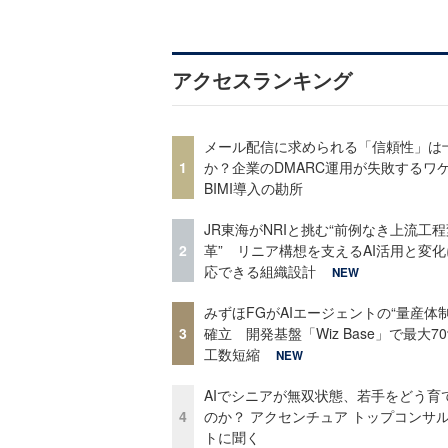
アクセスランキング
メール配信に求められる「信頼性」は
1
か？企業のDMARC運用が失敗するワ
BIMI導入の勘所
JR東海がNRIと挑む“前例なき上流工程
2
革” リニア構想を支えるAI活用と変
応できる組織設計
NEW
みずほFGがAIエージェントの“量産体制
3
確立 開発基盤「Wiz Base」で最大7
工数短縮
NEW
AIでシニアが無双状態、若手をどう育
4
のか？ アクセンチュア トップコンサ
トに聞く