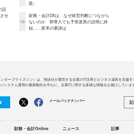
題」
の設
功させ
財務・会計DXは、なぜ経営判断につながら
10
ないのか BI導入でも予実差異の説明に終
始……変革の要諦は
Zine」（エンタープライズジン）は、翔泳社が運営する企業のIT活用とビジネス成長を支
ィ/システム運用の最新動向を中心に、企業ITに関する多様な情報をお届けしていま
メールバックナンバー
記
録
財務・会計Online
ニュース
記事