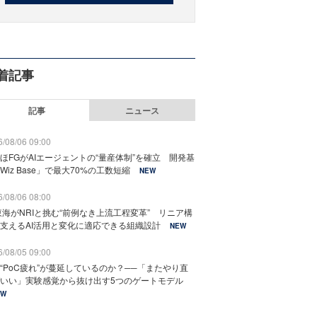
着記事
記事
ニュース
/08/06 09:00
ほFGがAIエージェントの“量産体制”を確立 開発基
Wiz Base」で最大70%の工数短縮
NEW
/08/06 08:00
東海がNRIと挑む“前例なき上流工程変革” リニア構
支えるAI活用と変化に適応できる組織設計
NEW
/08/05 09:00
“PoC疲れ”が蔓延しているのか？──「またやり直
いい」実験感覚から抜け出す5つのゲートモデル
EW