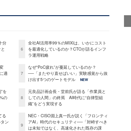
十分
全社AI活用率99％のMIXIは、いかにコスト
ケと
6
を最適化しているのか？CTOが語るインフ
ラ運用戦略
変
なぜ“PoC疲れ”が蔓延しているのか？
化に適
7
──「またやり直せばいい」実験感覚から抜
け出す5つのゲートモデル
NEW
”を
元良品計画会長・堂前氏が語る「作業員と
0%の
8
しての人間」の終焉 AI時代に“自律型組
織”をどう実現する
てる
NEC・CISO淵上真一氏が説く「フロンティ
ルタン
アAI」時代のセキュリティ──「対峙すべき
9
は未知ではなく、高速化された既存の課