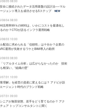
/08/05 08:00
と安全に接続されたデータ活用基盤の設計法──マル
ージェント導入を成功させる5ステップ
NEW
/08/04 08:00
AI活用率99％のMIXIは、いかにコストを最適化し
るのか？CTOが語るインフラ運用戦略
/08/03 10:00
ル配信に求められる「信頼性」は十分か？企業の
ARC運用が失敗するワケとBIMI導入の勘所
/08/03 08:00
「リアルタイム分析」は広がらなかったのか 技術
も根深い、“組織の壁”
/07/31 10:00
客理解」を経営の資産に変えるには？ アドビが語
Iエージェント時代のブランド戦略
/07/31 09:00
でシニアが無双状態、若手をどう育てるのか？ アク
チュア トップコンサルタントに聞く