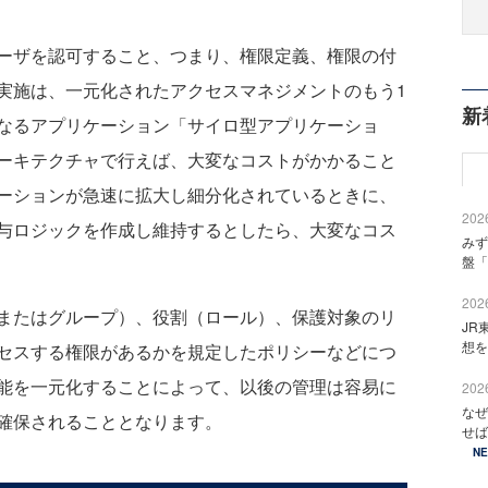
ーザを認可すること、つまり、権限定義、権限の付
実施は、一元化されたアクセスマネジメントのもう1
新
なるアプリケーション「サイロ型アプリケーショ
ーキテクチャで行えば、大変なコストがかかること
ーションが急速に拡大し細分化されているときに、
2026
与ロジックを作成し維持するとしたら、大変なコス
みず
盤「
2026
またはグループ）、役割（ロール）、保護対象のリ
JR
想を
セスする権限があるかを規定したポリシーなどにつ
能を一元化することによって、以後の管理は容易に
2026
なぜ
確保されることとなります。
せば
N