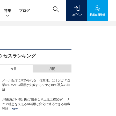
特集
ブログ
ログイン
新規
会員登録
クセスランキング
今日
月間
メール配信に求められる「信頼性」は十分か？企
業のDMARC運用が失敗するワケとBIMI導入の勘
所
JR東海がNRIと挑む“前例なき上流工程変革” リ
ニア構想を支えるAI活用と変化に適応できる組織
設計
NEW