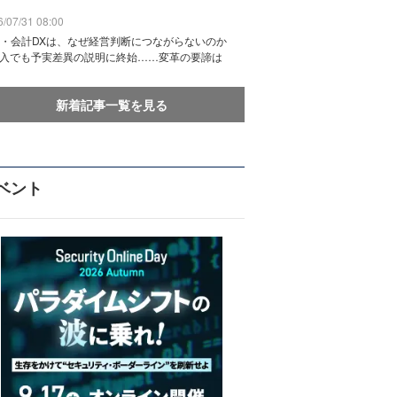
/07/31 08:00
務・会計DXは、なぜ経営判断につながらないのか
導入でも予実差異の説明に終始……変革の要諦は
新着記事一覧を見る
ベント