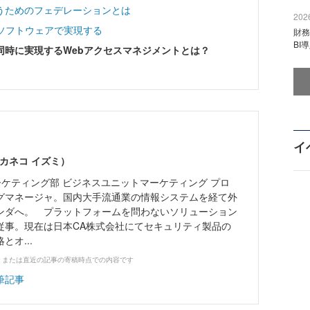
うためのフェデレーションとは
2026
ソフトウェアで実現する
財
BI
同時に実現するWebアクセスマネジメントとは？
イ
カネコ イズミ）
ーケティング部 ビジネスユニットマーケティング プロ
グマネージャ。国内大手流通業の情報システムを経て外
ンダへ。 プラットフォームを問わないソリューション
従事。現在は日本CA株式会社にてセキュリティ製品の
オ...
、または直近の記事の寄稿時点での内容です
筆記事