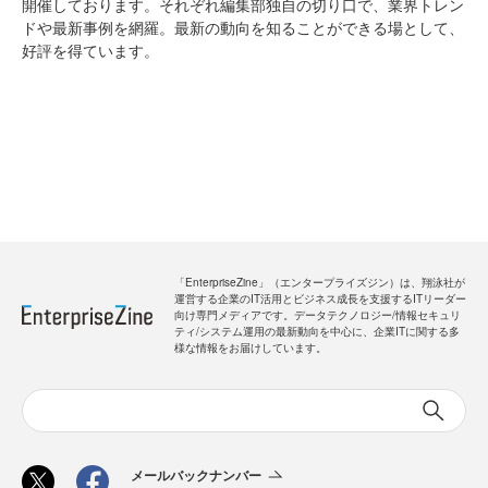
開催しております。それぞれ編集部独自の切り口で、業界トレン
ドや最新事例を網羅。最新の動向を知ることができる場として、
好評を得ています。
「EnterpriseZine」（エンタープライズジン）は、翔泳社が
運営する企業のIT活用とビジネス成長を支援するITリーダー
向け専門メディアです。データテクノロジー/情報セキュリ
ティ/システム運用の最新動向を中心に、企業ITに関する多
様な情報をお届けしています。
メールバックナンバー