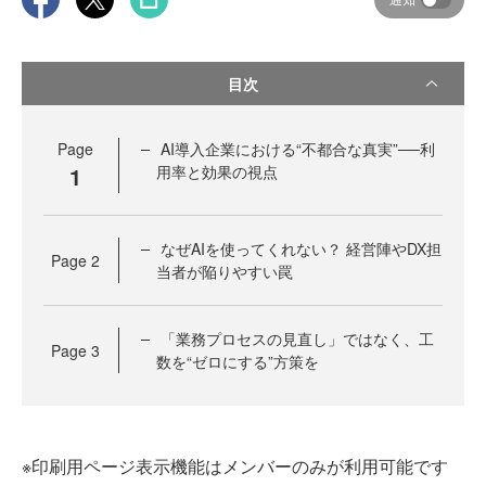
目次
Page
AI導入企業における“不都合な真実”──利
1
用率と効果の視点
なぜAIを使ってくれない？ 経営陣やDX担
Page
2
当者が陥りやすい罠
「業務プロセスの見直し」ではなく、工
Page
3
数を“ゼロにする”方策を
※印刷用ページ表示機能はメンバーのみが利用可能です