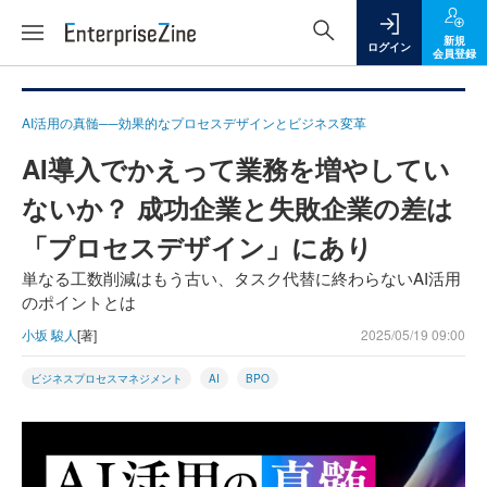
新規
ログイン
会員登録
AI活用の真髄──効果的なプロセスデザインとビジネス変革
AI導入でかえって業務を増やしてい
ないか？ 成功企業と失敗企業の差は
「プロセスデザイン」にあり
単なる工数削減はもう古い、タスク代替に終わらないAI活用
のポイントとは
小坂 駿人
[著]
2025/05/19 09:00
ビジネスプロセスマネジメント
AI
BPO