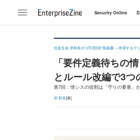
Security Online
D
住友生命 岸和良の“JTC型DX”指南書 ～停滞する
「要件定義待ちの情
とルール改編で3つ
第7回：情シスの役割は「守りの要塞」
岸 和良
[著]