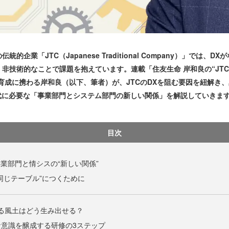
業「JTC（Japanese Traditional Company）」では
非技術的なことで課題を抱えています。連載「住友生命 岸和良の“JTC型
育成に携わる岸和良（以下、筆者）が、JTCのDXを阻む要因を紐解き
代に必要な「事業部門とシステム部門の新しい関係」を解説していきま
目次
事業部門と情シスの“新しい関係”
同じテーブル”につくために
する風土はどう生み出せる？
意識を醸成する研修の3ステップ