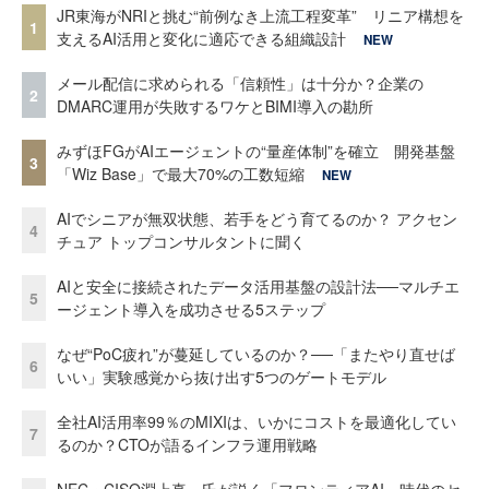
JR東海がNRIと挑む“前例なき上流工程変革” リニア構想を
1
支えるAI活用と変化に適応できる組織設計
NEW
メール配信に求められる「信頼性」は十分か？企業の
2
DMARC運用が失敗するワケとBIMI導入の勘所
みずほFGがAIエージェントの“量産体制”を確立 開発基盤
3
「Wiz Base」で最大70%の工数短縮
NEW
AIでシニアが無双状態、若手をどう育てるのか？ アクセン
4
チュア トップコンサルタントに聞く
AIと安全に接続されたデータ活用基盤の設計法──マルチエ
5
ージェント導入を成功させる5ステップ
なぜ“PoC疲れ”が蔓延しているのか？──「またやり直せば
6
いい」実験感覚から抜け出す5つのゲートモデル
全社AI活用率99％のMIXIは、いかにコストを最適化してい
7
るのか？CTOが語るインフラ運用戦略