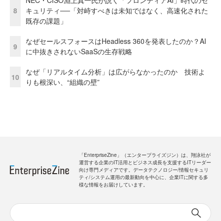
NEC・CISO淵上真一氏が説く「フロンティアAI」時代のセ
8
キュリティ──「対峙すべきは未知ではなく、高速化された
既存の課題」
なぜセールスフォースはHeadless 360を発表したのか？AI
9
に中抜きされないSaaSの生存戦略
なぜ「リアルタイム分析」は広がらなかったのか 技術よ
10
りも根深い、“組織の壁”
「EnterpriseZine」（エンタープライズジン）は、翔泳社が
運営する企業のIT活用とビジネス成長を支援するITリーダー
向け専門メディアです。データテクノロジー/情報セキュリ
ティ/システム運用の最新動向を中心に、企業ITに関する多
様な情報をお届けしています。