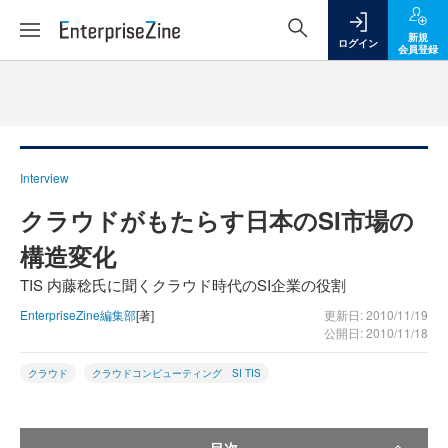
新規
ログイン
会員登録
Interview
クラウドがもたらす日本のSI市場の
構造変化
TIS 内藤稔氏に聞くクラウド時代のSI企業の役割
EnterpriseZine編集部
[著]
更新日: 2010/11/19
公開日: 2010/11/18
クラウド
クラウドコンピューティング SI TIS
目次