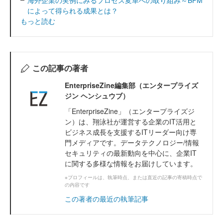
海外企業の実例にみるプロセス変革への取り組み～BPM
によって得られる成果とは？
もっと読む
この記事の著者
EnterpriseZine編集部（エンタープライズ
ジン ヘンシュウブ）
「EnterpriseZine」（エンタープライズジ
ン）は、翔泳社が運営する企業のIT活用と
ビジネス成長を支援するITリーダー向け専
門メディアです。データテクノロジー/情報
セキュリティの最新動向を中心に、企業IT
に関する多様な情報をお届けしています。
※プロフィールは、執筆時点、または直近の記事の寄稿時点で
の内容です
この著者の最近の執筆記事