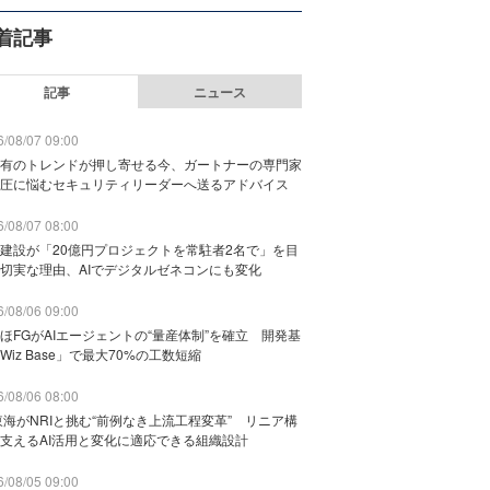
着記事
記事
ニュース
/08/07 09:00
有のトレンドが押し寄せる今、ガートナーの専門家
圧に悩むセキュリティリーダーへ送るアドバイス
/08/07 08:00
建設が「20億円プロジェクトを常駐者2名で」を目
切実な理由、AIでデジタルゼネコンにも変化
/08/06 09:00
ほFGがAIエージェントの“量産体制”を確立 開発基
Wiz Base」で最大70%の工数短縮
/08/06 08:00
東海がNRIと挑む“前例なき上流工程変革” リニア構
支えるAI活用と変化に適応できる組織設計
/08/05 09:00