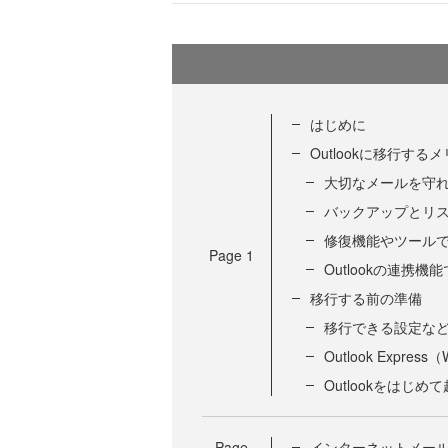
はじめに
Outlookに移行する
大切なメールを守
バックアップとリ
修復機能やツール
Page
1
Outlookの連携機
移行する前の準備
移行できる設定な
Outlook Expr
Outlookをはじ
Page
インターネットメー