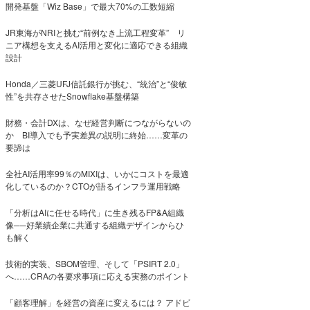
開発基盤「Wiz Base」で最大70%の工数短縮
JR東海がNRIと挑む“前例なき上流工程変革” リ
ニア構想を支えるAI活用と変化に適応できる組織
設計
Honda／三菱UFJ信託銀行が挑む、“統治”と“俊敏
性”を共存させたSnowflake基盤構築
財務・会計DXは、なぜ経営判断につながらないの
か BI導入でも予実差異の説明に終始……変革の
要諦は
全社AI活用率99％のMIXIは、いかにコストを最適
化しているのか？CTOが語るインフラ運用戦略
「分析はAIに任せる時代」に生き残るFP&A組織
像──好業績企業に共通する組織デザインからひ
も解く
技術的実装、SBOM管理、そして「PSIRT 2.0」
へ……CRAの各要求事項に応える実務のポイント
「顧客理解」を経営の資産に変えるには？ アドビ