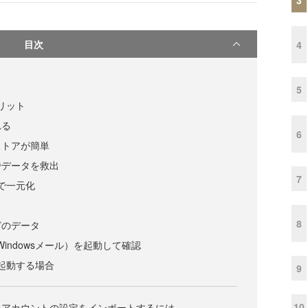
目次
4
5
メリット
れる
6
ストアが簡単
でデータを救出
7
能で一元化
8
どのデータ
ess（Windowsメール）を起動して確認
めて起動する場合
9
10
ルアカウントの設定をインポートするには