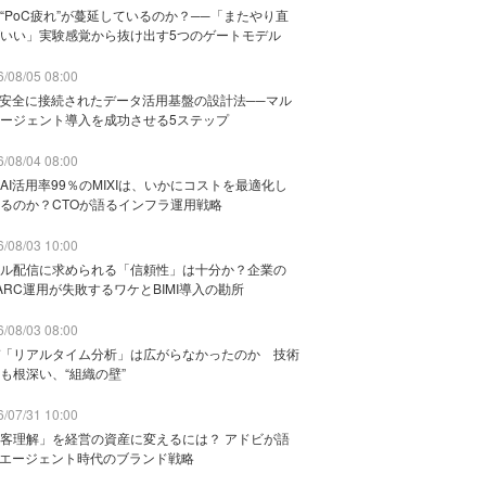
“PoC疲れ”が蔓延しているのか？──「またやり直
いい」実験感覚から抜け出す5つのゲートモデル
/08/05 08:00
と安全に接続されたデータ活用基盤の設計法──マル
ージェント導入を成功させる5ステップ
/08/04 08:00
AI活用率99％のMIXIは、いかにコストを最適化し
るのか？CTOが語るインフラ運用戦略
/08/03 10:00
ル配信に求められる「信頼性」は十分か？企業の
ARC運用が失敗するワケとBIMI導入の勘所
/08/03 08:00
「リアルタイム分析」は広がらなかったのか 技術
も根深い、“組織の壁”
/07/31 10:00
客理解」を経営の資産に変えるには？ アドビが語
Iエージェント時代のブランド戦略