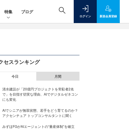
特集
ブログ
ログイン
新規
会員登録
クセスランキング
今日
月間
清水建設が「20億円プロジェクトを常駐者2名
で」を目指す切実な理由、AIでデジタルゼネコン
にも変化
AIでシニアが無双状態、若手をどう育てるのか？
アクセンチュア トップコンサルタントに聞く
みずほFGがAIエージェントの“量産体制”を確立