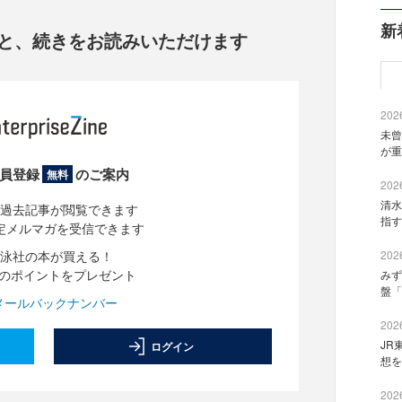
新
と、
続きをお読みいただけます
2026
未曾
が重
員登録
のご案内
無料
2026
清水
過去記事が閲覧できます
指す
定メルマガを受信できます
泳社の本が買える！
2026
分のポイントをプレゼント
みず
盤「
メールバックナンバー
2026
JR
ログイン
想を
2026