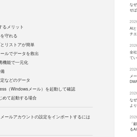
なぜ
せば
2026
移行するメリット
AI
チエ
ルを守れる
プとリストアが簡単
2026
全社
ツールでデータを救出
てい
の連携機能で一元化
2026
準備
メー
設定などのデータ
DM
Express（Windowsメール）を起動して確認
2026
をはじめて起動する場合
なぜ
より
トメールアカウントの設定をインポートするには
2026
「顧
るA