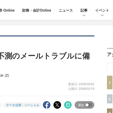
B Online
財務・会計Online
ニュース
記事
イベント
し、不測のメールトラブルに備
ア
k (2)
1
更新日: 2008/09/05
公開日: 2008/02/19
2
データ活用・ソーシャル
通知
3