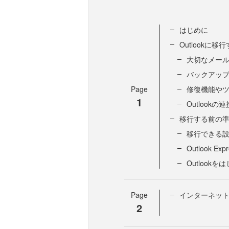
はじめに
Outlookに
大切なメー
バックアッ
Page
修復機能や
1
Outlook
移行する前の
移行できる
Outlook 
Outlook
Page
インターネッ
2