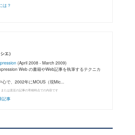
時には？
ヨシエ）
xpression
(April 2008 - March 2009)
ce や Expression Web の書籍やWeb記事を執筆するテクニカ
で、2002年にMOUS（現Mic...
、または直近の記事の寄稿時点での内容です
筆記事