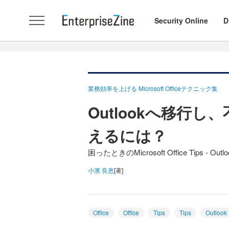
Security Online
D
業務効率を上げる Microsoft Officeテクニック集
Outlookへ移行
えるには？
困ったときのMicrosoft Office Tips - Outloo
小濱 良恵
[著]
Office
Office
Tips
Tips
Outlook