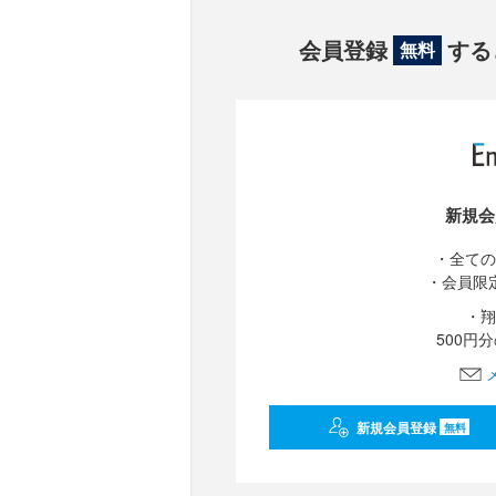
会員登録
する
無料
新規会
・全ての
・会員限
・翔
500円
新規会員登録
無料