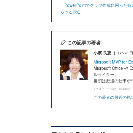
PowerPointでグラフ作成に困った
もっと読む
この記事の著者
小濱 良恵（コハマ 
Microsoft MVP for E
Microsoft Offi
ルライター。
当初は派遣の仕事が中心
※プロフィールは、執筆時点
この著者の最近の執