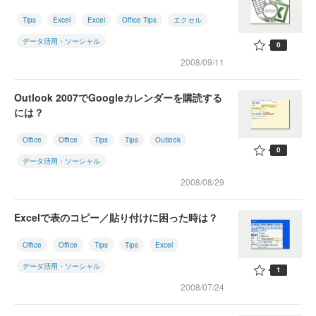
Tips
Excel
Excel
Office Tips
エクセル
データ活用・ソーシャル
0
2008/09/11
Outlook 2007でGoogleカレンダーを購読する
には？
Office
Office
Tips
Tips
Outlook
0
データ活用・ソーシャル
2008/08/29
Excelで表のコピー／貼り付けに困った時は？
Office
Office
Tips
Tips
Excel
データ活用・ソーシャル
1
2008/07/24