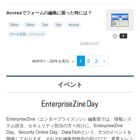
Accessでフォームの編集に困った時には？
Office
Office
Tips
Tips
Access
データ活用・ソーシャル
0
2008/03/21
«
1
2
3
»
46件中1～20件を表示
イベント
EnterpriseZine（エンタープライズジン）編集部では、情報シス
テム担当、セキュリティ担当の方々向けに、EnterpriseZine
Day、Security Online Day、DataTechという、3つのイベントを
開催しております。それぞれ編集部独自の切り口で、業界トレン