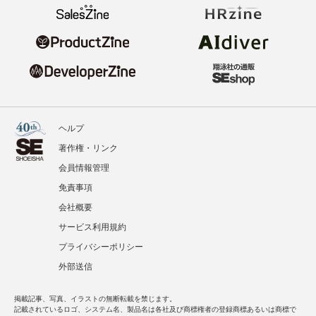
ヘルプ
著作権・リンク
会員情報管理
免責事項
会社概要
サービス利用規約
プライバシーポリシー
外部送信
掲載記事、写真、イラストの無断転載を禁じます。
記載されているロゴ、システム名、製品名は各社及び商標権者の登録商標あるいは商標で