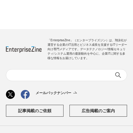
「EnterpriseZine」（エンタープライズジン）は、翔泳社が
運営する企業のIT活用とビジネス成長を支援するITリーダー
向け専門メディアです。データテクノロジー/情報セキュリ
ティ/システム運用の最新動向を中心に、企業ITに関する多
様な情報をお届けしています。
メールバックナンバー
記事掲載のご依頼
広告掲載のご案内