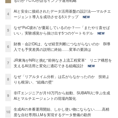
るのか？CTOが語るインフラ運用戦略
AIと安全に接続されたデータ活用基盤の設計法──マルチエ
4
ージェント導入を成功させる5ステップ
NEW
なぜ“PoC疲れ”が蔓延しているのか？──「またやり直せば
5
いい」実験感覚から抜け出す5つのゲートモデル
NEW
財務・会計DXは、なぜ経営判断につながらないのか BI導
6
入でも予実差異の説明に終始……変革の要諦は
JR東海がNRIと挑む“前例なき上流工程変革” リニア構想を
7
支えるAI活用と変化に適応できる組織設計
NEW
なぜ「リアルタイム分析」は広がらなかったのか 技術よ
8
りも根深い、“組織の壁”
非ITエンジニアが月10万円から始動、SUBARUに学ぶ生成
9
AIとマルチエージェントの現場内製化
生成AIの本番運用開始、しかし使い物にならない……高精
10
度な自社専用LLMを実現するデータ整備の勘所