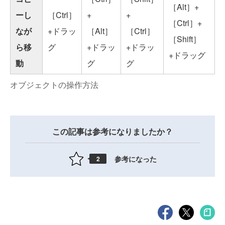
［Alt］+
ーし
［Ctrl］
+
+
［Ctrl］+
なが
+ドラッ
［Alt］
［Ctrl］
［Shift］
ら移
グ
+ドラッ
+ドラッ
+ドラッグ
動
グ
グ
オブジェクトの操作方法
この記事は参考になりましたか？
参考になった
2