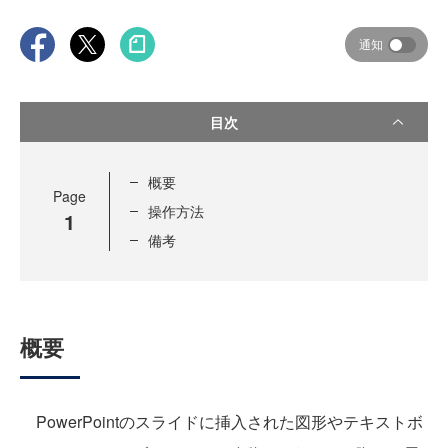
通知
目次
概要
Page
操作方法
1
備考
概要
PowerPointのスライドに挿入された図形やテキストボ