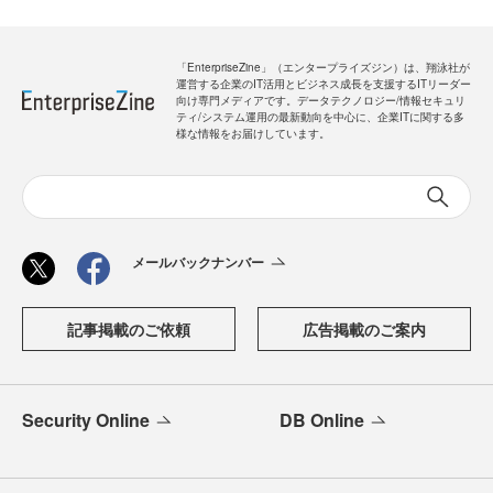
「EnterpriseZine」（エンタープライズジン）は、翔泳社が
運営する企業のIT活用とビジネス成長を支援するITリーダー
向け専門メディアです。データテクノロジー/情報セキュリ
ティ/システム運用の最新動向を中心に、企業ITに関する多
様な情報をお届けしています。
メールバックナンバー
記事掲載のご依頼
広告掲載のご案内
Security Online
DB Online