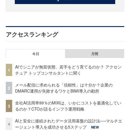
アクセスランキング
今日
月間
AIでシニアが無双状態、若手をどう育てるのか？ アクセン
1
チュア トップコンサルタントに聞く
メール配信に求められる「信頼性」は十分か？企業の
2
DMARC運用が失敗するワケとBIMI導入の勘所
全社AI活用率99％のMIXIは、いかにコストを最適化してい
3
るのか？CTOが語るインフラ運用戦略
AIと安全に接続されたデータ活用基盤の設計法──マルチエ
4
ージェント導入を成功させる5ステップ
NEW