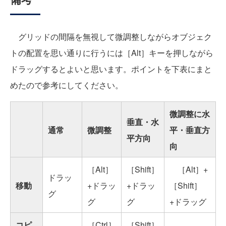
グリッドの間隔を無視して微調整しながらオブジェク
トの配置を思い通りに行うには［Alt］キーを押しながら
ドラッグするとよいと思います。ポイントを下表にまと
めたので参考にしてください。
微調整に水
垂直・水
通常
微調整
平・垂直方
平方向
向
［Alt］
［Shift］
［Alt］+
ドラッ
移動
+ドラッ
+ドラッ
［Shift］
グ
グ
グ
+ドラッグ
コピ
［Ctrl］
［Shift］