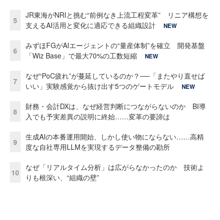
JR東海がNRIと挑む“前例なき上流工程変革” リニア構想を
5
支えるAI活用と変化に適応できる組織設計
NEW
みずほFGがAIエージェントの“量産体制”を確立 開発基盤
6
「Wiz Base」で最大70%の工数短縮
NEW
なぜ“PoC疲れ”が蔓延しているのか？──「またやり直せば
7
いい」実験感覚から抜け出す5つのゲートモデル
NEW
財務・会計DXは、なぜ経営判断につながらないのか BI導
8
入でも予実差異の説明に終始……変革の要諦は
生成AIの本番運用開始、しかし使い物にならない……高精
9
度な自社専用LLMを実現するデータ整備の勘所
なぜ「リアルタイム分析」は広がらなかったのか 技術よ
10
りも根深い、“組織の壁”