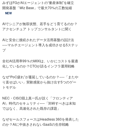
みずほFGがAIエージェントの“量産体制”を確立
開発基盤「Wiz Base」で最大70%の工数短縮
NEW
AIでシニアが無双状態、若手をどう育てるのか？
アクセンチュア トップコンサルタントに聞く
AIと安全に接続されたデータ活用基盤の設計法
──マルチエージェント導入を成功させる5ステッ
プ
全社AI活用率99％のMIXIは、いかにコストを最適
化しているのか？CTOが語るインフラ運用戦略
なぜ“PoC疲れ”が蔓延しているのか？──「またや
り直せばいい」実験感覚から抜け出す5つのゲー
トモデル
NEC・CISO淵上真一氏が説く「フロンティア
AI」時代のセキュリティ──「対峙すべきは未知
ではなく、高速化された既存の課題」
なぜセールスフォースはHeadless 360を発表した
のか？AIに中抜きされないSaaSの生存戦略