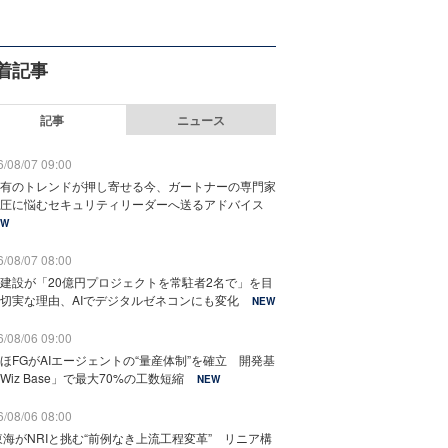
着記事
記事
ニュース
/08/07 09:00
有のトレンドが押し寄せる今、ガートナーの専門家
圧に悩むセキュリティリーダーへ送るアドバイス
EW
/08/07 08:00
建設が「20億円プロジェクトを常駐者2名で」を目
切実な理由、AIでデジタルゼネコンにも変化
NEW
/08/06 09:00
ほFGがAIエージェントの“量産体制”を確立 開発基
Wiz Base」で最大70%の工数短縮
NEW
/08/06 08:00
東海がNRIと挑む“前例なき上流工程変革” リニア構