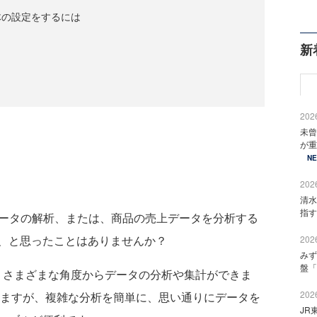
体の設定をするには
新
2026
未曾
が重
N
2026
清水
指す
ータの解析、または、商品の売上データを分析する
、と思ったことはありませんか？
2026
みず
盤「
と、さまざまな角度からデータの分析や集計ができま
2026
ありますが、複雑な分析を簡単に、思い通りにデータを
JR