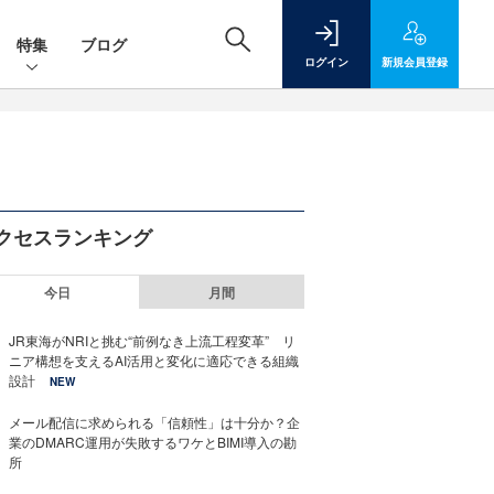
特集
ブログ
ログイン
新規
会員登録
クセスランキング
今日
月間
JR東海がNRIと挑む“前例なき上流工程変革” リ
ニア構想を支えるAI活用と変化に適応できる組織
設計
NEW
メール配信に求められる「信頼性」は十分か？企
業のDMARC運用が失敗するワケとBIMI導入の勘
所