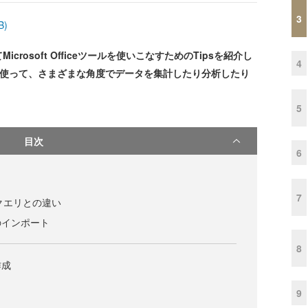
3
B)
osoft Officeツールを使いこなすためのTipsを紹介し
4
ルを使って、さまざまな角度でデータを集計したり分析したり
5
目次
6
7
計クエリとの違い
のインポート
8
作成
9