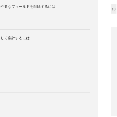
の不要なフィールドを削除するには
10
出して集計するには
は
は