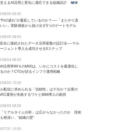
支えるAI活用と変化に適応できる組織設計
NEW
/08/05 09:00
“PoC疲れ”が蔓延しているのか？──「またやり直
いい」実験感覚から抜け出す5つのゲートモデル
/08/05 08:00
と安全に接続されたデータ活用基盤の設計法──マル
ージェント導入を成功させる5ステップ
/08/04 08:00
AI活用率99％のMIXIは、いかにコストを最適化し
るのか？CTOが語るインフラ運用戦略
/08/03 10:00
ル配信に求められる「信頼性」は十分か？企業の
ARC運用が失敗するワケとBIMI導入の勘所
/08/03 08:00
「リアルタイム分析」は広がらなかったのか 技術
も根深い、“組織の壁”
/07/31 10:00