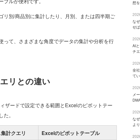
ーブルが便利です。
想を
2026
リ別/商品別に集計したり、月別、または四半期ご
なぜ
せば
2026
使って、さまざまな角度でデータの集計や分析を行
AI
チエ
2026
全社
てい
クエリとの違い
2026
メー
DM
ィザードで設定できる範囲とExcelのピボットテー
2026
した。
なぜ
より
ロス集計クエリ
Excelのピボットテーブル
2026