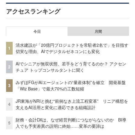
アクセスランキング
今日
月間
清水建設が「20億円プロジェクトを常駐者2名で」を目指す
1
切実な理由、AIでデジタルゼネコンにも変化
AIでシニアが無双状態、若手をどう育てるのか？ アクセン
2
チュア トップコンサルタントに聞く
みずほFGがAIエージェントの“量産体制”を確立 開発基盤
3
「Wiz Base」で最大70%の工数短縮
JR東海がNRIと挑む“前例なき上流工程変革” リニア構想を
4
支えるAI活用と変化に適応できる組織設計
財務・会計DXは、なぜ経営判断につながらないのか BI導
5
入でも予実差異の説明に終始……変革の要諦は