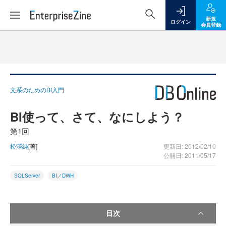
新規
ログイン
会員登録
文系のためのBI入門
BI使って、さて、なにしよう？
第1回
松澤純
[著]
更新日: 2012/02/10
公開日: 2011/05/17
SQLServer
BI／DWH
目次