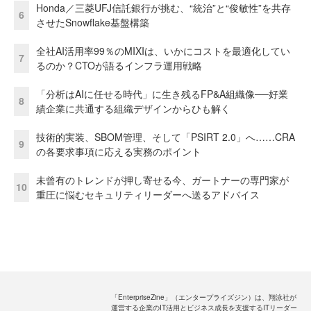
Honda／三菱UFJ信託銀行が挑む、“統治”と“俊敏性”を共存
6
させたSnowflake基盤構築
全社AI活用率99％のMIXIは、いかにコストを最適化してい
7
るのか？CTOが語るインフラ運用戦略
「分析はAIに任せる時代」に生き残るFP&A組織像──好業
8
績企業に共通する組織デザインからひも解く
技術的実装、SBOM管理、そして「PSIRT 2.0」へ……CRA
9
の各要求事項に応える実務のポイント
未曾有のトレンドが押し寄せる今、ガートナーの専門家が
10
重圧に悩むセキュリティリーダーへ送るアドバイス
「EnterpriseZine」（エンタープライズジン）は、翔泳社が
運営する企業のIT活用とビジネス成長を支援するITリーダー