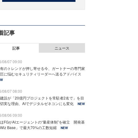
着記事
記事
ニュース
/08/07 09:00
有のトレンドが押し寄せる今、ガートナーの専門家
圧に悩むセキュリティリーダーへ送るアドバイス
EW
/08/07 08:00
建設が「20億円プロジェクトを常駐者2名で」を目
切実な理由、AIでデジタルゼネコンにも変化
NEW
/08/06 09:00
ほFGがAIエージェントの“量産体制”を確立 開発基
Wiz Base」で最大70%の工数短縮
NEW