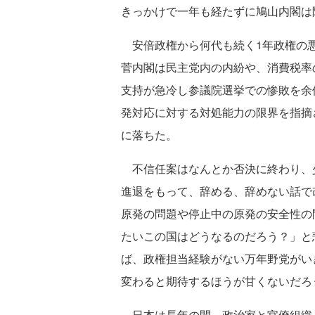
きっかけで一年も経たずに鳩山内閣は
安倍政権から何代も続く1年政権の悪
菅内閣は民主党内の内紛や、消費税率
支持が急冷し参議院選挙での惨敗を余
発対応に対する対処能力の限界を指摘
に落ちた。
不信任案はなんとか否決に終わり、
進退をもって、辞める、辞めない話で
原発の問題や停止中の原発の安全性の
たいこの国はどうなるのだろう？」と
ば、政権担当経験がない万年野党がい
変わると期待するほうが甘くないだろ
日本は長年の間、政治家と官僚組織