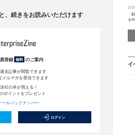
2026
と、
続きをお読みいただけます
「顧
るA
員登録
のご案内
無料
イ
過去記事が閲覧できます
定メルマガを受信できます
泳社の本が買える！
分のポイントをプレゼント
メールバックナンバー
ログイン