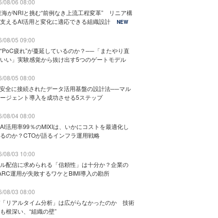
/08/06 08:00
東海がNRIと挑む“前例なき上流工程変革” リニア構
支えるAI活用と変化に適応できる組織設計
NEW
/08/05 09:00
“PoC疲れ”が蔓延しているのか？──「またやり直
いい」実験感覚から抜け出す5つのゲートモデル
/08/05 08:00
と安全に接続されたデータ活用基盤の設計法──マル
ージェント導入を成功させる5ステップ
/08/04 08:00
AI活用率99％のMIXIは、いかにコストを最適化し
るのか？CTOが語るインフラ運用戦略
/08/03 10:00
ル配信に求められる「信頼性」は十分か？企業の
ARC運用が失敗するワケとBIMI導入の勘所
/08/03 08:00
「リアルタイム分析」は広がらなかったのか 技術
も根深い、“組織の壁”