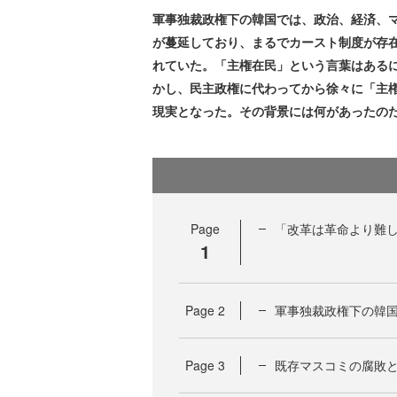
軍事独裁政権下の韓国では、政治、経済、
が蔓延しており、まるでカースト制度が存
れていた。「主権在民」という言葉はある
かし、民主政権に代わってから徐々に「主
現実となった。その背景には何があったの
Page
「改革は革命より難し
1
Page
2
軍事独裁政権下の韓
Page
3
既存マスコミの腐敗