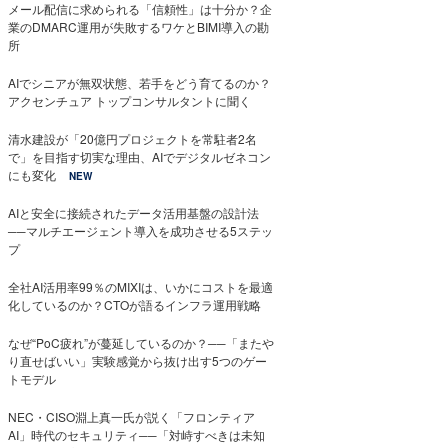
メール配信に求められる「信頼性」は十分か？企
業のDMARC運用が失敗するワケとBIMI導入の勘
所
AIでシニアが無双状態、若手をどう育てるのか？
アクセンチュア トップコンサルタントに聞く
清水建設が「20億円プロジェクトを常駐者2名
で」を目指す切実な理由、AIでデジタルゼネコン
にも変化
NEW
AIと安全に接続されたデータ活用基盤の設計法
──マルチエージェント導入を成功させる5ステッ
プ
全社AI活用率99％のMIXIは、いかにコストを最適
化しているのか？CTOが語るインフラ運用戦略
なぜ“PoC疲れ”が蔓延しているのか？──「またや
り直せばいい」実験感覚から抜け出す5つのゲー
トモデル
NEC・CISO淵上真一氏が説く「フロンティア
AI」時代のセキュリティ──「対峙すべきは未知