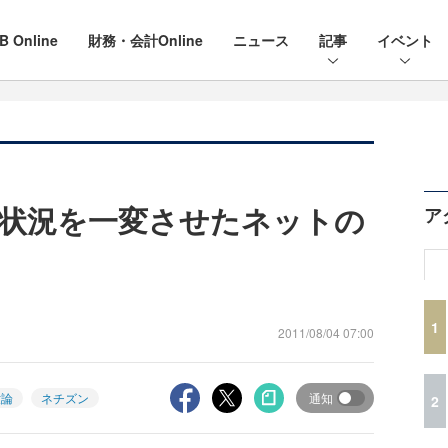
B Online
財務・会計Online
ニュース
記事
イベント
状況を一変させたネットの
ア
1
2011/08/04 07:00
世論
ネチズン
通知
2