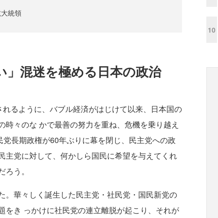
鉉大統領
10
い」
混迷を極める日本の政治
されるように、バブル経済がはじけて以来、日本国の
の時々のな かで最善の努力を重ね、危機を乗り越え
民党長期政権が60年ぶりに幕を閉じ、民主党への政
民主党に対して、何かしら国民に希望を与えてくれ
だろう。
た。華々しく誕生した民主党・社民党・国民新党の
題をき っかけに社民党の連立離脱が起こり、それが