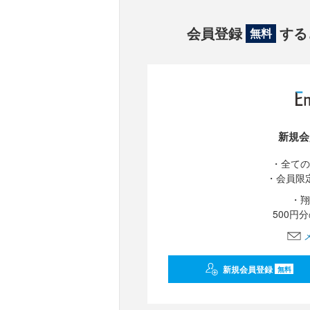
会員登録
する
無料
新規会
・全ての
・会員限
・翔
500円
新規会員登録
無料