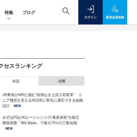
特集
ブログ
ログイン
新規
会員登録
クセスランキング
今日
月間
JR東海がNRIと挑む“前例なき上流工程変革” リ
ニア構想を支えるAI活用と変化に適応できる組織
設計
NEW
みずほFGがAIエージェントの“量産体制”を確立
開発基盤「Wiz Base」で最大70%の工数短縮
NEW