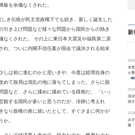
降板を余儀なくされた。
しき伝統が民主党政権下でも続き、新しく誕生した
の引き上げ問題など様々な問題から国民からの熱き
新
儀なくされた。 その上に東日本大震災や福島第二原
され、ついに内閣不信任案が国会で議決される始末
2026
未曾
少しは前に進むのかと思いきや、今度は総理自身の
が重
N
改めて政局は混乱の地に落ちてしまった。さらに脱
2026
問題など、さらに揉めに揉めている様相だ。 「いっ
清水
悲観する国民が多いと思うのだが、冷静に考えれ
指す
きなり政権の座に就いたとして、すぐさまに何かが
2026
みず
うか。
盤「
、そして経済界も含めて、協力なのか、癒着なのか