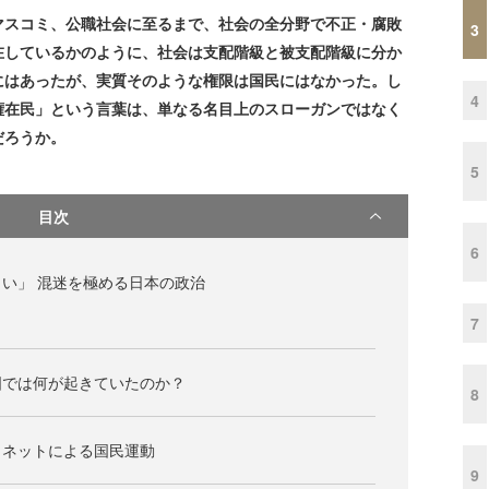
マスコミ、公職社会に至るまで、社会の全分野で不正・腐敗
3
在しているかのように、社会は支配階級と被支配階級に分か
にはあったが、実質そのような権限は国民にはなかった。し
4
権在民」という言葉は、単なる名目上のスローガンではなく
だろうか。
5
目次
6
い」 混迷を極める日本の政治
7
国では何が起きていたのか？
8
とネットによる国民運動
9