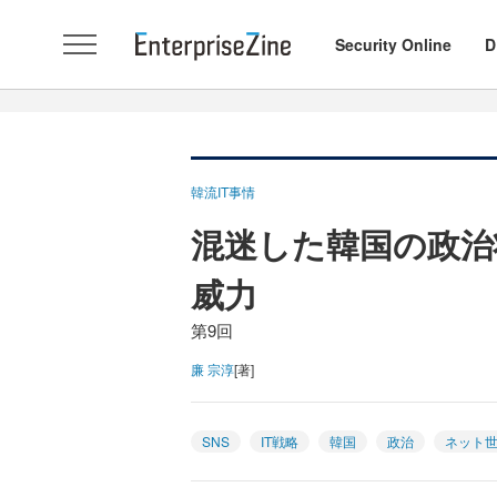
Security Online
D
韓流IT事情
混迷した韓国の政治
威力
第9回
廉 宗淳
[著]
SNS
IT戦略
韓国
政治
ネット