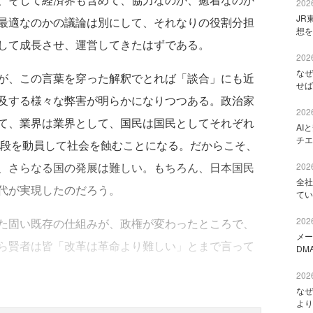
2026
JR
最適なのかの議論は別にして、それなりの役割分担
想を
して成長させ、運営してきたはずである。
2026
なぜ
が、この言葉を穿った解釈でとれば「談合」にも近
せば
及する様々な弊害が明らかになりつつある。政治家
2026
て、業界は業界として、国民は国民としてそれぞれ
AI
チエ
手段を動員して社会を蝕むことになる。だからこそ、
、さらなる国の発展は難しい。もちろん、日本国民
2026
全社
代が実現したのだろう。
てい
2026
た固い既存の仕組みが、政権が変わったところで、
メー
ら賢者は皆「改革は革命より難しい」とまで言って
DM
2026
なぜ
より