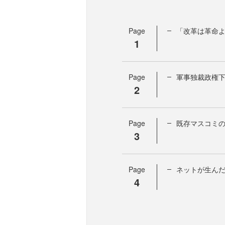
Page
「改革は革命よ
1
Page
軍事独裁政権
2
Page
既存マスコミ
3
Page
ネットが生ん
4