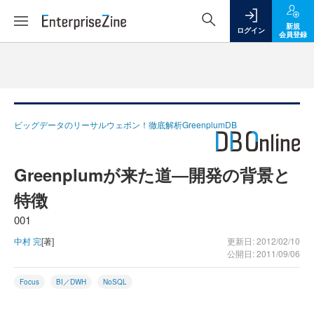
新規
ログイン
会員登録
ビッグデータのリーサルウェポン！徹底解析GreenplumDB
Greenplumが来た道―開発の背景と
特徴
001
中村 完
[著]
更新日: 2012/02/10
公開日: 2011/09/06
Focus
BI／DWH
NoSQL