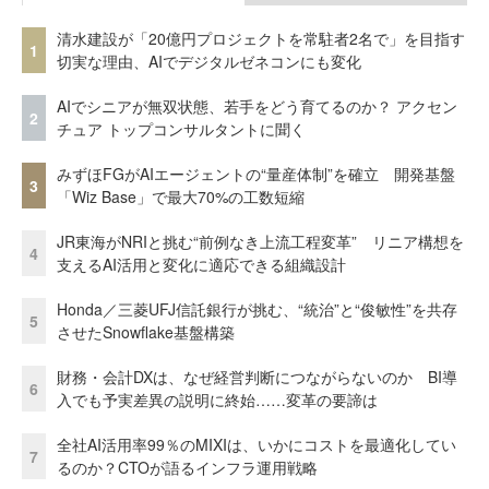
清水建設が「20億円プロジェクトを常駐者2名で」を目指す
1
切実な理由、AIでデジタルゼネコンにも変化
AIでシニアが無双状態、若手をどう育てるのか？ アクセン
2
チュア トップコンサルタントに聞く
みずほFGがAIエージェントの“量産体制”を確立 開発基盤
3
「Wiz Base」で最大70%の工数短縮
JR東海がNRIと挑む“前例なき上流工程変革” リニア構想を
4
支えるAI活用と変化に適応できる組織設計
Honda／三菱UFJ信託銀行が挑む、“統治”と“俊敏性”を共存
5
させたSnowflake基盤構築
財務・会計DXは、なぜ経営判断につながらないのか BI導
6
入でも予実差異の説明に終始……変革の要諦は
全社AI活用率99％のMIXIは、いかにコストを最適化してい
7
るのか？CTOが語るインフラ運用戦略