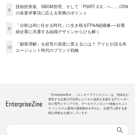
技術的実装、SBOM管理、そして「PSIRT 2.0」へ……CRA
8
の各要求事項に応える実務のポイント
「分析はAIに任せる時代」に生き残るFP&A組織像──好業
9
績企業に共通する組織デザインからひも解く
「顧客理解」を経営の資産に変えるには？ アドビが語るAI
10
エージェント時代のブランド戦略
「EnterpriseZine」（エンタープライズジン）は、翔泳社が
運営する企業のIT活用とビジネス成長を支援するITリーダー
向け専門メディアです。データテクノロジー/情報セキュリ
ティ/システム運用の最新動向を中心に、企業ITに関する多
様な情報をお届けしています。