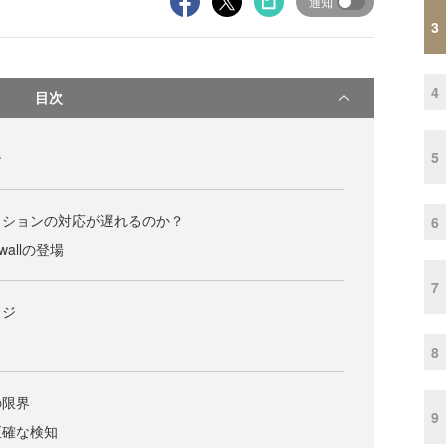
通知
3
4
目次
5
ン
クションの対応が遅れるのか？
6
rewallの登場
7
ッジ
8
の限界
9
正確な検知