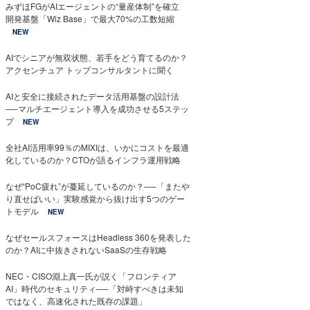
みずほFGがAIエージェントの“量産体制”を確立
開発基盤「Wiz Base」で最大70%の工数短縮
NEW
AIでシニアが無双状態、若手をどう育てるのか？
アクセンチュア トップコンサルタントに聞く
AIと安全に接続されたデータ活用基盤の設計法
──マルチエージェント導入を成功させる5ステッ
プ
NEW
全社AI活用率99％のMIXIは、いかにコストを最適
化しているのか？CTOが語るインフラ運用戦略
なぜ“PoC疲れ”が蔓延しているのか？──「またや
り直せばいい」実験感覚から抜け出す5つのゲー
トモデル
NEW
なぜセールスフォースはHeadless 360を発表した
のか？AIに中抜きされないSaaSの生存戦略
NEC・CISO淵上真一氏が説く「フロンティア
AI」時代のセキュリティ──「対峙すべきは未知
ではなく、高速化された既存の課題」