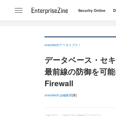
Security Online
D
oracletechアーカイブス！
データベース・セ
最前線の防御を可能にする
Firewall
oracletech.jp編集部
[著]