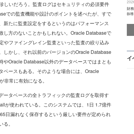
2026
が珍しいだろう。監査ログはセキュリティの必須要件
財
tabaseでの監査機能や設計のポイントを述べたが、すで
BI
、新たに監査設定をするというのはパフォーマンス
のないことかもしれない。Oracle Databaseで
査設定やファイングレイン監査といった監査の絞り込み
し、それ以前のバージョンのOracle Database
イ
racle Database以外のデータベースではまとも
ベースもある。そのような場合には、Oracle
ング機能が非常に有効になる。
データベースの全トラフィックの監査ログを取得す
Firewallが使われている。このシステムでは、1日 1.7億件
365日漏れなく保存するという厳しい要件が定められ
いる。