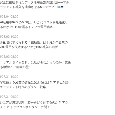
と安全に接続されたデータ活用基盤の設計法──マル
ージェント導入を成功させる5ステップ
NEW
/08/04 08:00
AI活用率99％のMIXIは、いかにコストを最適化し
るのか？CTOが語るインフラ運用戦略
/08/03 10:00
ル配信に求められる「信頼性」は十分か？企業の
ARC運用が失敗するワケとBIMI導入の勘所
/08/03 08:00
「リアルタイム分析」は広がらなかったのか 技術
も根深い、“組織の壁”
/07/31 10:00
客理解」を経営の資産に変えるには？ アドビが語
Iエージェント時代のブランド戦略
/07/31 09:00
でシニアが無双状態、若手をどう育てるのか？ アク
チュア トップコンサルタントに聞く