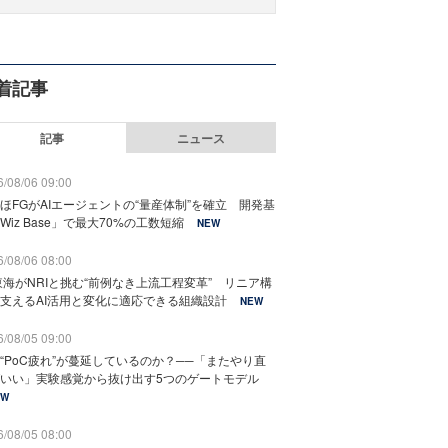
着記事
記事
ニュース
/08/06 09:00
ほFGがAIエージェントの“量産体制”を確立 開発基
Wiz Base」で最大70%の工数短縮
NEW
/08/06 08:00
東海がNRIと挑む“前例なき上流工程変革” リニア構
支えるAI活用と変化に適応できる組織設計
NEW
/08/05 09:00
“PoC疲れ”が蔓延しているのか？──「またやり直
いい」実験感覚から抜け出す5つのゲートモデル
EW
/08/05 08:00