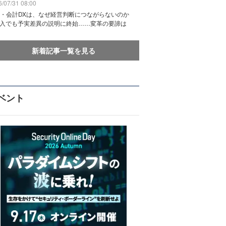
/07/31 08:00
務・会計DXは、なぜ経営判断につながらないのか
導入でも予実差異の説明に終始……変革の要諦は
新着記事一覧を見る
ベント