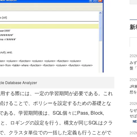
新
2026
みず
盤「
2026
cle Database Analyzer
JR
想を
ewallを使用する際には、一定の学習期間が必要である。これ
し続けることで、ポリシーを設定するための基礎とな
2026
なぜ
。学習期間後は、SQL個々にPass, Block,
せば
ーと、ロギングの設定を行う。構文が同じSQLはクラ
N
で、クラスタ単位での一括した定義も行うことがで
2026