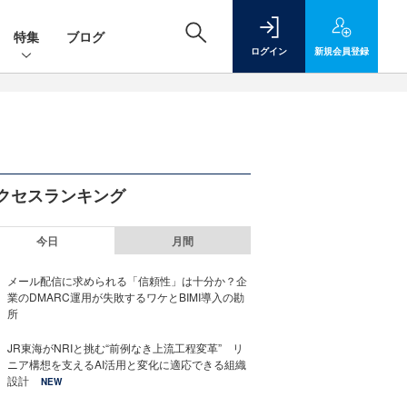
特集
ブログ
ログイン
新規
会員登録
クセスランキング
今日
月間
メール配信に求められる「信頼性」は十分か？企
業のDMARC運用が失敗するワケとBIMI導入の勘
所
JR東海がNRIと挑む“前例なき上流工程変革” リ
ニア構想を支えるAI活用と変化に適応できる組織
設計
NEW