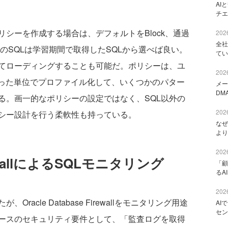
AI
チエ
シーを作成する場合は、デフォルトをBlock、通過
2026
全社
そのSQLは学習期間で取得したSQLから選べば良い。
てい
てローディングすることも可能だ。ポリシーは、ユ
2026
いった単位でプロファイル化して、いくつかのパター
メー
DM
る。画一的なポリシーの設定ではなく、SQL以外の
2026
シー設計を行う柔軟性も持っている。
なぜ
より
2026
FirewallによるSQLモニタリング
「顧
るA
2026
cle Database Firewallをモニタリング用途
AI
セン
ースのセキュリティ要件として、「監査ログを取得