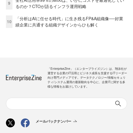
9
るのか？CTOが語るインフラ運用戦略
「分析はAIに任せる時代」に生き残るFP&A組織像──好業
10
績企業に共通する組織デザインからひも解く
「EnterpriseZine」（エンタープライズジン）は、翔泳社が
運営する企業のIT活用とビジネス成長を支援するITリーダー
向け専門メディアです。データテクノロジー/情報セキュリ
ティ/システム運用の最新動向を中心に、企業ITに関する多
様な情報をお届けしています。
メールバックナンバー