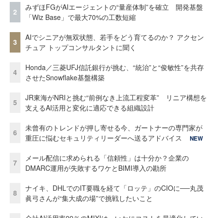
みずほFGがAIエージェントの“量産体制”を確立 開発基盤
2
「Wiz Base」で最大70%の工数短縮
AIでシニアが無双状態、若手をどう育てるのか？ アクセン
3
チュア トップコンサルタントに聞く
Honda／三菱UFJ信託銀行が挑む、“統治”と“俊敏性”を共存
4
させたSnowflake基盤構築
JR東海がNRIと挑む“前例なき上流工程変革” リニア構想を
5
支えるAI活用と変化に適応できる組織設計
未曾有のトレンドが押し寄せる今、ガートナーの専門家が
6
重圧に悩むセキュリティリーダーへ送るアドバイス
NEW
メール配信に求められる「信頼性」は十分か？企業の
7
DMARC運用が失敗するワケとBIMI導入の勘所
ナイキ、DHLでのIT要職を経て「ロッテ」のCIOに──丸茂
8
眞弓さんが“集大成の場”で挑戦したいこと
全社AI活用率99％のMIXIは、いかにコストを最適化してい