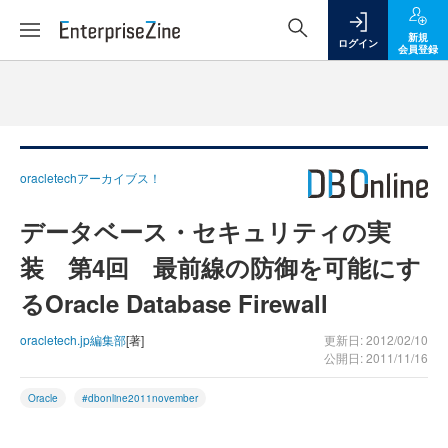
新規
ログイン
会員登録
oracletechアーカイブス！
データベース・セキュリティの実
装 第4回 最前線の防御を可能にす
るOracle Database Firewall
oracletech.jp編集部
[著]
更新日: 2012/02/10
公開日: 2011/11/16
Oracle
#dbonline2011november