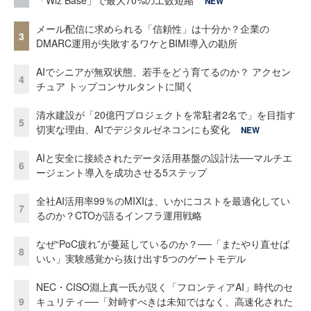
「Wiz Base」で最大70%の工数短縮
NEW
メール配信に求められる「信頼性」は十分か？企業の
3
DMARC運用が失敗するワケとBIMI導入の勘所
AIでシニアが無双状態、若手をどう育てるのか？ アクセン
4
チュア トップコンサルタントに聞く
清水建設が「20億円プロジェクトを常駐者2名で」を目指す
5
切実な理由、AIでデジタルゼネコンにも変化
NEW
AIと安全に接続されたデータ活用基盤の設計法──マルチエ
6
ージェント導入を成功させる5ステップ
全社AI活用率99％のMIXIは、いかにコストを最適化してい
7
るのか？CTOが語るインフラ運用戦略
なぜ“PoC疲れ”が蔓延しているのか？──「またやり直せば
8
いい」実験感覚から抜け出す5つのゲートモデル
NEC・CISO淵上真一氏が説く「フロンティアAI」時代のセ
9
キュリティ──「対峙すべきは未知ではなく、高速化された