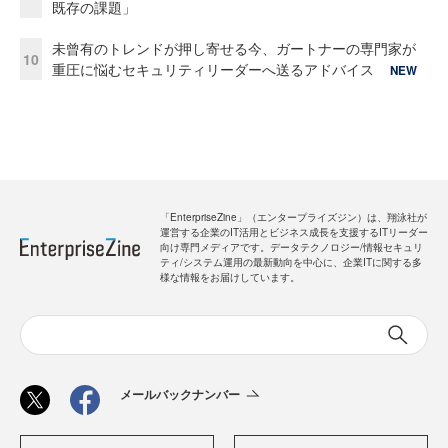
既存の課題」
未曾有のトレンドが押し寄せる今、ガートナーの専門家が
10
重圧に悩むセキュリティリーダーへ送るアドバイス
NEW
「EnterpriseZine」（エンタープライズジン）は、翔泳社が
運営する企業のIT活用とビジネス成長を支援するITリーダー
向け専門メディアです。データテクノロジー/情報セキュリ
ティ/システム運用の最新動向を中心に、企業ITに関する多
様な情報をお届けしています。
メールバックナンバー