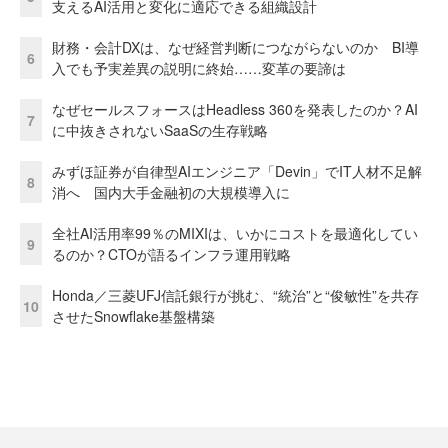
支えるAI活用と変化に適応できる組織設計
財務・会計DXは、なぜ経営判断につながらないのか BI導
6
入でも予実差異の説明に終始……変革の要諦は
なぜセールスフォースはHeadless 360を発表したのか？AI
7
に中抜きされないSaaSの生存戦略
みずほ証券が自律型AIエンジニア「Devin」でIT人材不足解
8
消へ 国内大手金融初の大規模導入に
全社AI活用率99％のMIXIは、いかにコストを最適化してい
9
るのか？CTOが語るインフラ運用戦略
Honda／三菱UFJ信託銀行が挑む、“統治”と“俊敏性”を共存
10
させたSnowflake基盤構築