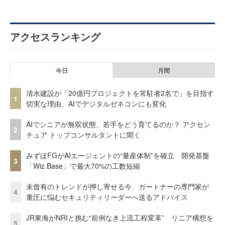
アクセスランキング
今日
月間
清水建設が「20億円プロジェクトを常駐者2名で」を目指す
1
切実な理由、AIでデジタルゼネコンにも変化
AIでシニアが無双状態、若手をどう育てるのか？ アクセン
2
チュア トップコンサルタントに聞く
みずほFGがAIエージェントの“量産体制”を確立 開発基盤
3
「Wiz Base」で最大70%の工数短縮
未曾有のトレンドが押し寄せる今、ガートナーの専門家が
4
重圧に悩むセキュリティリーダーへ送るアドバイス
JR東海がNRIと挑む“前例なき上流工程変革” リニア構想を
5