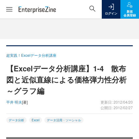
新規
ログイン
会員登録
超実践！Excelデータ分析講座
【Excelデータ分析講座】1-4 散布
図と近似直線による価格弾力性分析
～グラフ編
平井 明夫
[著]
更新日: 2012/04/20
公開日: 2012/02/27
データ分析
Excel
データ活用・ソーシャル