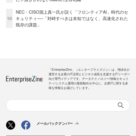
NEC・CISO淵上真一氏が説く「フロンティアAI」時代のセ
10
キュリティ──「対峙すべきは未知ではなく、高速化された
既存の課題」
「EnterpriseZine」（エンタープライズジン）は、翔泳社が
運営する企業のIT活用とビジネス成長を支援するITリーダー
向け専門メディアです。データテクノロジー/情報セキュリ
ティ/システム運用の最新動向を中心に、企業ITに関する多
様な情報をお届けしています。
メールバックナンバー