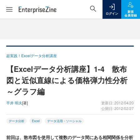
新規
ログイン
会員登録
超実践！Excelデータ分析講座
【Excelデータ分析講座】1-4 散布
図と近似直線による価格弾力性分析
～グラフ編
平井 明夫
[著]
更新日: 2012/04/20
公開日: 2012/02/27
データ分析
Excel
データ活用・ソーシャル
前回は、散布図を使用して複数のデータ間にある相関関係を分析