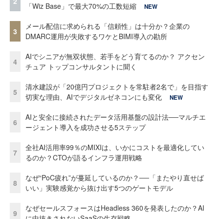
2
「Wiz Base」で最大70%の工数短縮
NEW
メール配信に求められる「信頼性」は十分か？企業の
3
DMARC運用が失敗するワケとBIMI導入の勘所
AIでシニアが無双状態、若手をどう育てるのか？ アクセン
4
チュア トップコンサルタントに聞く
清水建設が「20億円プロジェクトを常駐者2名で」を目指す
5
切実な理由、AIでデジタルゼネコンにも変化
NEW
AIと安全に接続されたデータ活用基盤の設計法──マルチエ
6
ージェント導入を成功させる5ステップ
全社AI活用率99％のMIXIは、いかにコストを最適化してい
7
るのか？CTOが語るインフラ運用戦略
なぜ“PoC疲れ”が蔓延しているのか？──「またやり直せば
8
いい」実験感覚から抜け出す5つのゲートモデル
なぜセールスフォースはHeadless 360を発表したのか？AI
9
に中抜きされないSaaSの生存戦略