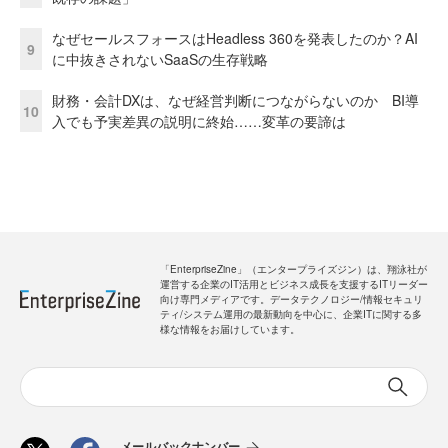
なぜセールスフォースはHeadless 360を発表したのか？AI
9
に中抜きされないSaaSの生存戦略
財務・会計DXは、なぜ経営判断につながらないのか BI導
10
入でも予実差異の説明に終始……変革の要諦は
「EnterpriseZine」（エンタープライズジン）は、翔泳社が
運営する企業のIT活用とビジネス成長を支援するITリーダー
向け専門メディアです。データテクノロジー/情報セキュリ
ティ/システム運用の最新動向を中心に、企業ITに関する多
様な情報をお届けしています。
メールバックナンバー