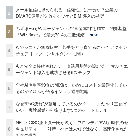
メール配信に求められる「信頼性」は十分か？企業の
2
DMARC運用が失敗するワケとBIMI導入の勘所
みずほFGがAIエージェントの“量産体制”を確立 開発基盤
3
「Wiz Base」で最大70%の工数短縮
NEW
AIでシニアが無双状態、若手をどう育てるのか？ アクセン
4
チュア トップコンサルタントに聞く
AIと安全に接続されたデータ活用基盤の設計法──マルチエ
5
ージェント導入を成功させる5ステップ
全社AI活用率99％のMIXIは、いかにコストを最適化してい
6
るのか？CTOが語るインフラ運用戦略
なぜ“PoC疲れ”が蔓延しているのか？──「またやり直せば
7
いい」実験感覚から抜け出す5つのゲートモデル
NEC・CISO淵上真一氏が説く「フロンティアAI」時代のセ
8
キュリティ──「対峙すべきは未知ではなく、高速化された
既存の課題」