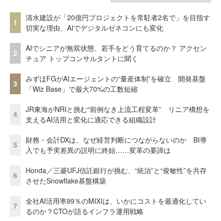
清水建設が「20億円プロジェクトを常駐者2名で」を目指す
1
切実な理由、AIでデジタルゼネコンにも変化
AIでシニアが無双状態、若手をどう育てるのか？ アクセン
2
チュア トップコンサルタントに聞く
みずほFGがAIエージェントの“量産体制”を確立 開発基盤
3
「Wiz Base」で最大70%の工数短縮
JR東海がNRIと挑む“前例なき上流工程変革” リニア構想を
4
支えるAI活用と変化に適応できる組織設計
財務・会計DXは、なぜ経営判断につながらないのか BI導
5
入でも予実差異の説明に終始……変革の要諦は
Honda／三菱UFJ信託銀行が挑む、“統治”と“俊敏性”を共存
6
させたSnowflake基盤構築
全社AI活用率99％のMIXIは、いかにコストを最適化してい
7
るのか？CTOが語るインフラ運用戦略