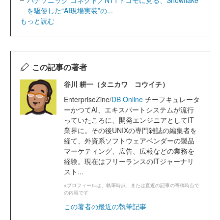
を駆使した“AI現場実装”の...
もっと読む
この記事の著者
谷川 耕一（タニカワ コウイチ）
EnterpriseZine/
DB Online
チーフキュレータ
ーかつてAI、エキスパートシステムが流行
っていたころに、開発エンジニアとしてIT
業界に。その後UNIXの専門雑誌の編集者を
経て、外資系ソフトウェアベンダーの製品
マーケティング、広告、広報などの業務を
経験。現在はフリーランスのITジャーナリ
スト...
※プロフィールは、執筆時点、または直近の記事の寄稿時点で
の内容です
この著者の最近の執筆記事