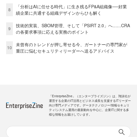
「分析はAIに任せる時代」に生き残るFP&A組織像──好業
8
績企業に共通する組織デザインからひも解く
技術的実装、SBOM管理、そして「PSIRT 2.0」へ……CRA
9
の各要求事項に応える実務のポイント
未曾有のトレンドが押し寄せる今、ガートナーの専門家が
10
重圧に悩むセキュリティリーダーへ送るアドバイス
「EnterpriseZine」（エンタープライズジン）は、翔泳社が
運営する企業のIT活用とビジネス成長を支援するITリーダー
向け専門メディアです。データテクノロジー/情報セキュリ
ティ/システム運用の最新動向を中心に、企業ITに関する多
様な情報をお届けしています。