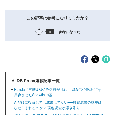
この記事は参考になりましたか？
参考になった
0
DB Press連載記事一覧
Honda／三菱UFJ信託銀行が挑む、“統治”と“俊敏性”を
共存させたSnowflake基...
AIだけに投資しても成果はでない──投資成果の格差は
なぜ生まれるのか？ 実態調査が浮き彫り...
パナソニック コネクト／NTTドコモに見る、Snowflake