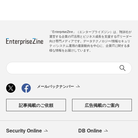
「EnterpriseZine」（エンタープライズジン）は、翔泳社が
運営する企業のIT活用とビジネス成長を支援するITリーダー
向け専門メディアです。データテクノロジー/情報セキュリ
ティ/システム運用の最新動向を中心に、企業ITに関する多
様な情報をお届けしています。
メールバックナンバー
記事掲載のご依頼
広告掲載のご案内
Security Online
DB Online