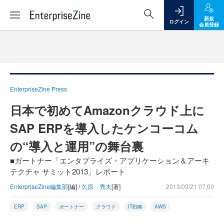
新規
ログイン
会員登録
EnterpriseZine Press
日本で初めてAmazonクラウド上に
SAP ERPを導入したケンコーコム
の“導入と運用”の舞台裏
■ガートナー「エンタプライズ・アプリケーション＆アーキ
テクチャ サミット2013」レポート
EnterpriseZine編集部
[編] /
久原 秀夫
[著]
2013/03/21 07:00
ERP
SAP
ガートナー
クラウド
IT戦略
AWS