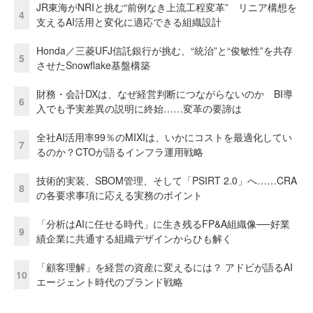
JR東海がNRIと挑む“前例なき上流工程変革” リニア構想を
4
支えるAI活用と変化に適応できる組織設計
Honda／三菱UFJ信託銀行が挑む、“統治”と“俊敏性”を共存
5
させたSnowflake基盤構築
財務・会計DXは、なぜ経営判断につながらないのか BI導
6
入でも予実差異の説明に終始……変革の要諦は
全社AI活用率99％のMIXIは、いかにコストを最適化してい
7
るのか？CTOが語るインフラ運用戦略
技術的実装、SBOM管理、そして「PSIRT 2.0」へ……CRA
8
の各要求事項に応える実務のポイント
「分析はAIに任せる時代」に生き残るFP&A組織像──好業
9
績企業に共通する組織デザインからひも解く
「顧客理解」を経営の資産に変えるには？ アドビが語るAI
10
エージェント時代のブランド戦略