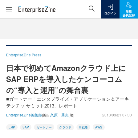
新規
ログイン
会員登録
EnterpriseZine Press
日本で初めてAmazonクラウド上に
SAP ERPを導入したケンコーコム
の“導入と運用”の舞台裏
■ガートナー「エンタプライズ・アプリケーション＆アーキ
テクチャ サミット2013」レポート
EnterpriseZine編集部
[編] /
久原 秀夫
[著]
2013/03/21 07:00
ERP
SAP
ガートナー
クラウド
IT戦略
AWS