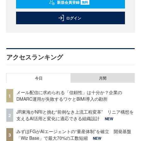
新規会員登録
無料
ログイン
アクセスランキング
今日
月間
メール配信に求められる「信頼性」は十分か？企業の
1
DMARC運用が失敗するワケとBIMI導入の勘所
JR東海がNRIと挑む“前例なき上流工程変革” リニア構想を
2
支えるAI活用と変化に適応できる組織設計
NEW
みずほFGがAIエージェントの“量産体制”を確立 開発基盤
3
「Wiz Base」で最大70%の工数短縮
NEW