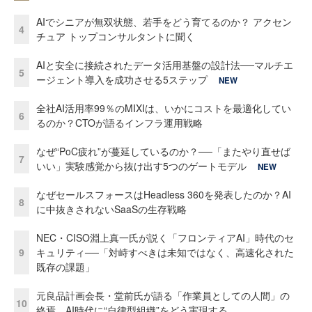
AIでシニアが無双状態、若手をどう育てるのか？ アクセン
4
チュア トップコンサルタントに聞く
AIと安全に接続されたデータ活用基盤の設計法──マルチエ
5
ージェント導入を成功させる5ステップ
NEW
全社AI活用率99％のMIXIは、いかにコストを最適化してい
6
るのか？CTOが語るインフラ運用戦略
なぜ“PoC疲れ”が蔓延しているのか？──「またやり直せば
7
いい」実験感覚から抜け出す5つのゲートモデル
NEW
なぜセールスフォースはHeadless 360を発表したのか？AI
8
に中抜きされないSaaSの生存戦略
NEC・CISO淵上真一氏が説く「フロンティアAI」時代のセ
9
キュリティ──「対峙すべきは未知ではなく、高速化された
既存の課題」
元良品計画会長・堂前氏が語る「作業員としての人間」の
10
終焉 AI時代に“自律型組織”をどう実現する