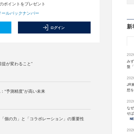
分のポイントをプレゼント
メールバックナンバー
新
ログイン
2026
みず
前提が変わること”
盤「
2026
JR
想を
：“予測精度”が高い未来
2026
なぜ
せば
：「個の力」と「コラボレーション」の重要性
N
2026