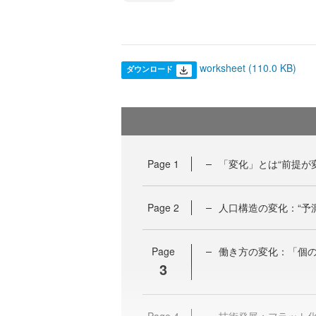
worksheet (110.0 KB)
ダウンロード
Page
1
「変化」とは“前提が
Page
2
人口構造の変化：“予
Page
働き方の変化：「個
3