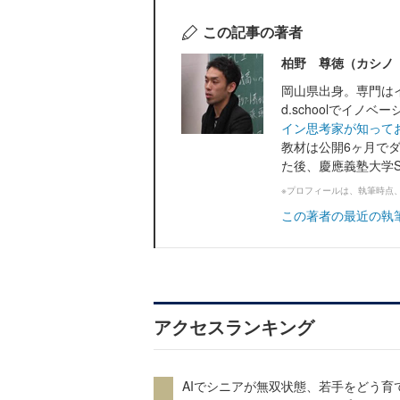
この記事の著者
柏野 尊徳（カシノ
岡山県出身。専門は
d.schoolでイ
イン思考家が知って
教材は公開6ヶ月で
た後、慶應義塾大学SF
※プロフィールは、執筆時点
この著者の最近の執
アクセスランキング
AIでシニアが無双状態、若手をどう育