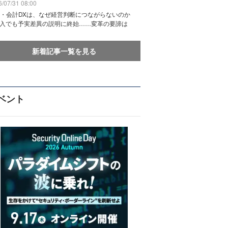
/07/31 08:00
務・会計DXは、なぜ経営判断につながらないのか
導入でも予実差異の説明に終始……変革の要諦は
新着記事一覧を見る
ベント