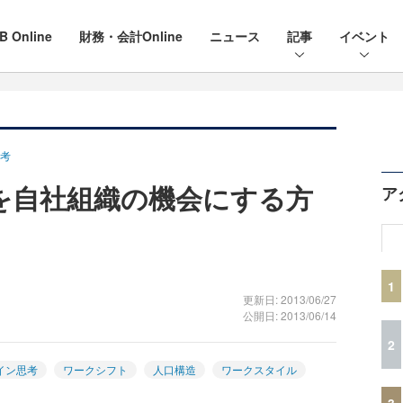
B Online
財務・会計Online
ニュース
記事
イベント
考
を自社組織の機会にする方
ア
1
更新日: 2013/06/27
公開日: 2013/06/14
2
イン思考
ワークシフト
人口構造
ワークスタイル
3