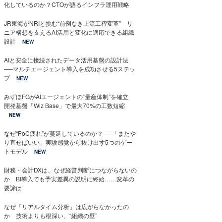
化しているのか？CTOが語るインフラ運用戦略
JR東海がNRIと挑む“前例なき上流工程変革” リ
ニア構想を支えるAI活用と変化に適応できる組織
設計
NEW
AIと安全に接続されたデータ活用基盤の設計法
──マルチエージェント導入を成功させる5ステッ
プ
NEW
みずほFGがAIエージェントの“量産体制”を確立
開発基盤「Wiz Base」で最大70%の工数短縮
NEW
なぜ“PoC疲れ”が蔓延しているのか？──「またや
り直せばいい」実験感覚から抜け出す5つのゲー
トモデル
NEW
財務・会計DXは、なぜ経営判断につながらないの
か BI導入でも予実差異の説明に終始……変革の
要諦は
なぜ「リアルタイム分析」は広がらなかったの
か 技術よりも根深い、“組織の壁”