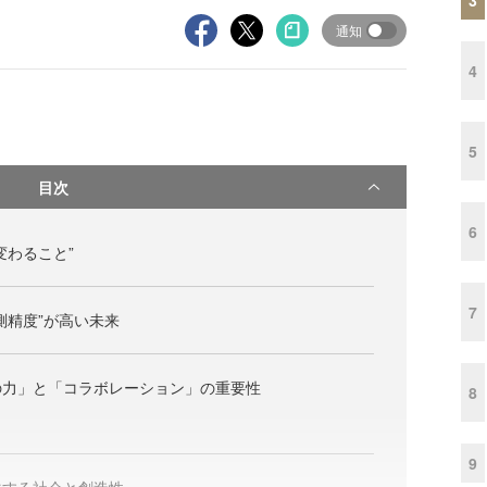
通知
4
5
目次
6
変わること”
7
測精度”が高い未来
の力」と「コラボレーション」の重要性
8
9