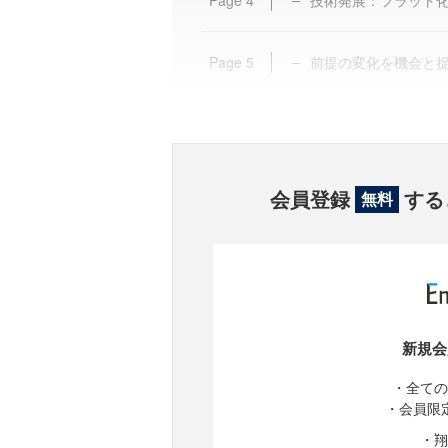
Page
4
技術発展：フラット
Page
5
前提の変化を機会と
会員登録
する
無料
新規会
・全ての
・会員限
・翔