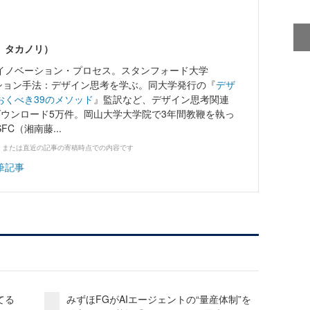
 タカノリ）
イノベーション・プロセス。スタンフォード大学
ノベーション手法：デザイン思考を学ぶ。同大学発行の『
デザ
おくべき39のメソッド
』監訳など、デザイン思考関連
ダウンロード5万件。岡山大学大学院で3年間教鞭を執っ
C（湘南藤...
、または直近の記事の寄稿時点での内容です
筆記事
てる
みずほFGがAIエージェントの“量産体制”を