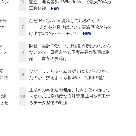
ルタン
6
確立 開発基盤「Wiz Base」で最大70%の
工数短縮
NEW
十分
なぜ“PoC疲れ”が蔓延しているのか？
ケと
7
──「またやり直せばいい」実験感覚から抜
け出す5つのゲートモデル
NEW
コスト
財務・会計DXは、なぜ経営判断につながら
ンフ
8
ないのか BI導入でも予実差異の説明に終
始……変革の要諦は
変
なぜ「リアルタイム分析」は広がらなかっ
9
化に適
たのか 技術よりも根深い、“組織の壁”
生成AIの本番運用開始、しかし使い物にな
の設
10
らない……高精度な自社専用LLMを実現す
功させ
るデータ整備の勘所