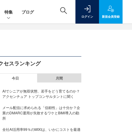
特集
ブログ
ログイン
新規
会員登録
クセスランキング
今日
月間
AIでシニアが無双状態、若手をどう育てるのか？
アクセンチュア トップコンサルタントに聞く
メール配信に求められる「信頼性」は十分か？企
業のDMARC運用が失敗するワケとBIMI導入の勘
所
全社AI活用率99％のMIXIは、いかにコストを最適