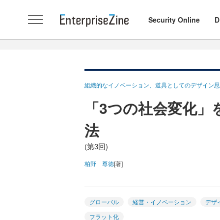
Security Online
D
組織的なイノベーション、道具としてのデザイン思
「3つの社会変化」
法
(第3回)
柏野 尊徳
[著]
グローバル
経営・イノベーション
デザ
フラット化