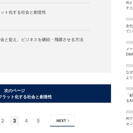
AI
チエ
ラット化する社会と創造性
2026
全社
てい
機会と捉え、ビジネスを継続・飛躍させる方法
2026
メー
DM
2026
なぜ
より
2026
次のページ
「顧
フラット化する社会と創造性
るA
2026
AI
2
3
4
5
NEXT
セン