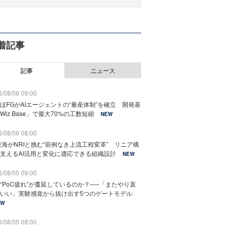
着記事
記事
ニュース
/08/06 09:00
ほFGがAIエージェントの“量産体制”を確立 開発基
Wiz Base」で最大70%の工数短縮
NEW
/08/06 08:00
東海がNRIと挑む“前例なき上流工程変革” リニア構
支えるAI活用と変化に適応できる組織設計
NEW
/08/05 09:00
“PoC疲れ”が蔓延しているのか？──「またやり直
いい」実験感覚から抜け出す5つのゲートモデル
EW
/08/05 08:00