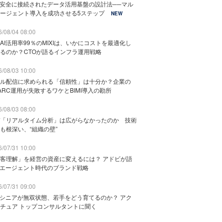
と安全に接続されたデータ活用基盤の設計法──マル
ージェント導入を成功させる5ステップ
NEW
/08/04 08:00
AI活用率99％のMIXIは、いかにコストを最適化し
るのか？CTOが語るインフラ運用戦略
/08/03 10:00
ル配信に求められる「信頼性」は十分か？企業の
ARC運用が失敗するワケとBIMI導入の勘所
/08/03 08:00
「リアルタイム分析」は広がらなかったのか 技術
も根深い、“組織の壁”
/07/31 10:00
客理解」を経営の資産に変えるには？ アドビが語
Iエージェント時代のブランド戦略
/07/31 09:00
でシニアが無双状態、若手をどう育てるのか？ アク
チュア トップコンサルタントに聞く