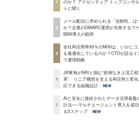
1
のか？ アクセンチュア トップコンサ
トに聞く
メール配信に求められる「信頼性」は
2
か？企業のDMARC運用が失敗するワ
BIMI導入の勘所
全社AI活用率99％のMIXIは、いかに
3
を最適化しているのか？CTOが語るイ
ラ運用戦略
JR東海がNRIと挑む“前例なき上流工程
4
革” リニア構想を支えるAI活用と変
応できる組織設計
NEW
AIと安全に接続されたデータ活用基盤
5
計法──マルチエージェント導入を成
る5ステップ
NEW