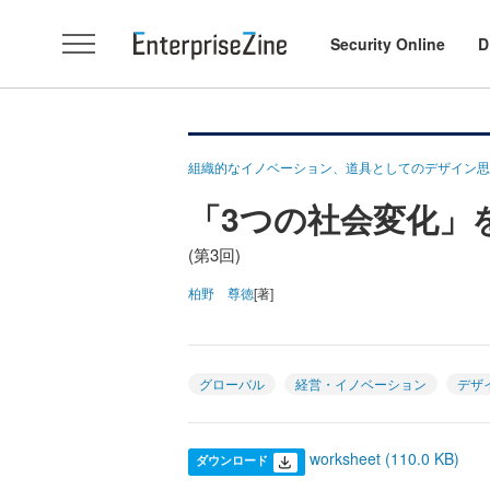
Security Online
D
組織的なイノベーション、道具としてのデザイン思
「3つの社会変化」
(第3回)
柏野 尊徳
[著]
グローバル
経営・イノベーション
デザ
worksheet (110.0 KB)
ダウンロード