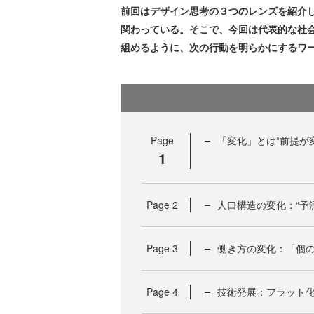
前回はデザイン思考の３つのレンズを紹介
関わっている。そこで、今回は代表的な社
組めるように、次の行動を明らかにするワ
Page
「変化」とは“前提が
1
Page
2
人口構造の変化：“予
Page
3
働き方の変化：「個
Page
4
技術発展：フラット