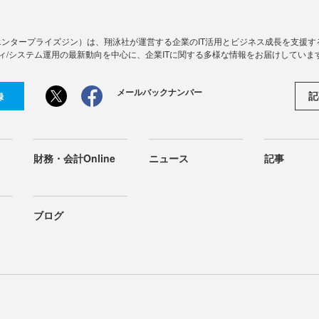
Zine」（エンタープライズジン）は、翔泳社が運営する企業のIT活用とビジネス成長を支
ィ/システム運用の最新動向を中心に、企業ITに関する多様な情報をお届けしていま
メールバックナンバー
記
録
財務・会計Online
ニュース
記事
ブログ